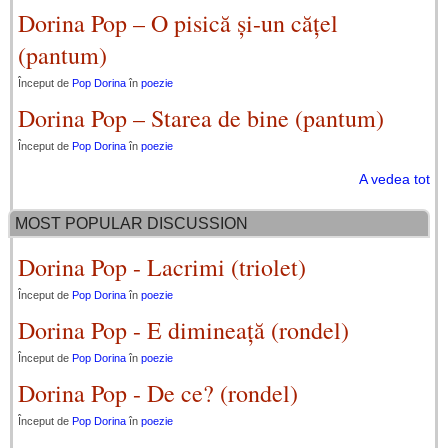
Dorina Pop – O pisică și-un cățel
(pantum)
Început de
Pop Dorina
în
poezie
Dorina Pop – Starea de bine (pantum)
Început de
Pop Dorina
în
poezie
A vedea tot
MOST POPULAR DISCUSSION
Dorina Pop - Lacrimi (triolet)
Început de
Pop Dorina
în
poezie
Dorina Pop - E dimineață (rondel)
Început de
Pop Dorina
în
poezie
Dorina Pop - De ce? (rondel)
Început de
Pop Dorina
în
poezie