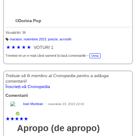
©Dorina Pop
Vizualizări: 36
maraton
,
noiembrie 2023
,
poezie
,
acrostih
Et
ic
★
★
★
★
★
VOTURI 1
h
et
e
Trimiteți-mi un e-mail când oamenii își lasă comentariile –
Urma
Trebuie să fii membru al Cronopedia ​​pentru a adăuga
comentarii!
Înscrieți-vă Cronopedia
Comentarii
Ioan Muntean
noiembrie 23, 2023 22:02
★
★
★
★
★
Apropo (de apropo)