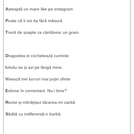
A
șteaptă un mare like pe instagram.
P
oate că îi voi da fără măsură
T
rezit de șoapte ce cântăresc un gram.
D
ragostea ei cochetează cuminte
I
vindu-se și azi pe lângă mine,
V
isează trei lucruri mai puțin sfinte
E
xtinse în comentarii. Nu-i bine?
R
ezist și-mbrățișez tăcerea-mi oarbă
S
ădită cu indiferență-n barbă.