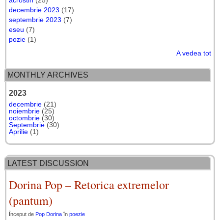
acrostih
(25)
decembrie 2023
(17)
septembrie 2023
(7)
eseu
(7)
pozie
(1)
A vedea tot
MONTHLY ARCHIVES
2023
decembrie
(21)
noiembrie
(25)
octombrie
(30)
Septembrie
(30)
Aprilie
(1)
LATEST DISCUSSION
Dorina Pop – Retorica extremelor
(pantum)
Început de
Pop Dorina
în
poezie