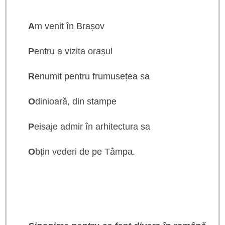
A
m venit în Brașov
P
entru a vizita orașul
R
enumit pentru frumusețea sa
O
dinioară, din stampe
P
eisaje admir în arhitectura sa
O
bțin vederi de pe Tâmpa.