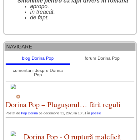
Sinonime pentru ca fapt divers în română
apropo.
în treacăt.
de fapt.
NAVIGARE
blog Dorina Pop
forum Dorina Pop
comentarii despre Dorina
Pop
Dorina Pop – Plugușorul… fără reguli
Postat de
Pop Dorina
pe decembrie 31, 2023 la 18:51 în
poezie
Dorina Pop - O ruptură malefică