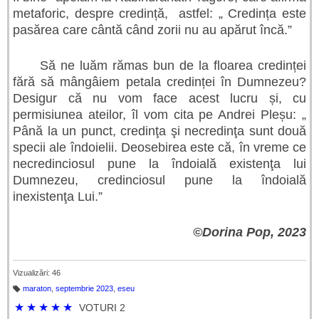
metaforic, despre credință, astfel: „ Credința este
pasărea care cântă când zorii nu au apărut încă.”
Să ne luăm rămas bun de la floarea credinței
fără să mângâiem petala credinței în Dumnezeu?
Desigur că nu vom face acest lucru și, cu
permisiunea ateilor, îl vom cita pe Andrei Pleșu: „
Până la un punct, credinţa şi necredinţa sunt două
specii ale îndoielii. Deosebirea este că, în vreme ce
necredinciosul pune la îndoială existenţa lui
Dumnezeu, credinciosul pune la îndoială
inexistenţa Lui.”
©Dorina Pop, 2023
Vizualizări: 46
maraton
,
septembrie 2023
,
eseu
Et
ic
★
★
★
★
★
VOTURI 2
h
et