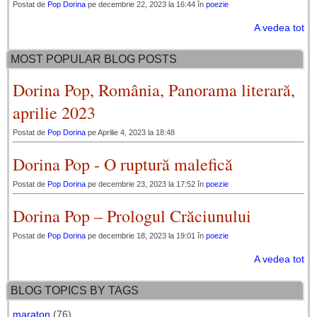
Postat de
Pop Dorina
pe decembrie 22, 2023 la 16:44 în
poezie
A vedea tot
MOST POPULAR BLOG POSTS
Dorina Pop, România, Panorama literară,
aprilie 2023
Postat de
Pop Dorina
pe Aprilie 4, 2023 la 18:48
Dorina Pop - O ruptură malefică
Postat de
Pop Dorina
pe decembrie 23, 2023 la 17:52 în
poezie
Dorina Pop – Prologul Crăciunului
Postat de
Pop Dorina
pe decembrie 18, 2023 la 19:01 în
poezie
A vedea tot
BLOG TOPICS BY TAGS
maraton
(76)