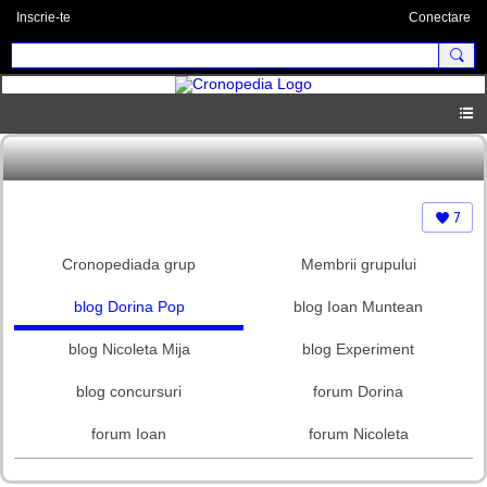
Inscrie-te
Conectare
7
Cronopediada grup
Membrii grupului
blog Dorina Pop
blog Ioan Muntean
blog Nicoleta Mija
blog Experiment
blog concursuri
forum Dorina
forum Ioan
forum Nicoleta