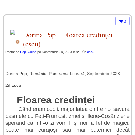
3
Dorina Pop – Floarea credinței
(eseu)
Postat de
Pop Dorina
pe Septembrie 29, 2023 la 9:19 în
eseu
Dorina Pop, România, Panorama Literară, Septembrie 2023
29 Eseu
Floarea credinței
Când eram copii, majoritatea dintre noi savura
basmele cu Feți-Frumoși, zmei și Ilene-Cosânziene
sperând că într-o zi vom fi și noi la fel de magici,
poate mai curajoși sau mai puternici decât