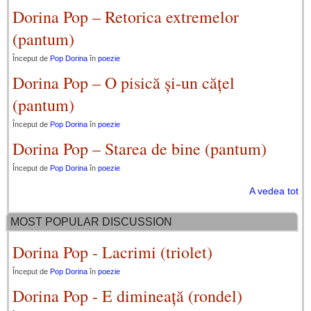
Dorina Pop – Retorica extremelor
(pantum)
Început de
Pop Dorina
în
poezie
Dorina Pop – O pisică și-un cățel
(pantum)
Început de
Pop Dorina
în
poezie
Dorina Pop – Starea de bine (pantum)
Început de
Pop Dorina
în
poezie
A vedea tot
MOST POPULAR DISCUSSION
Dorina Pop - Lacrimi (triolet)
Început de
Pop Dorina
în
poezie
Dorina Pop - E dimineață (rondel)