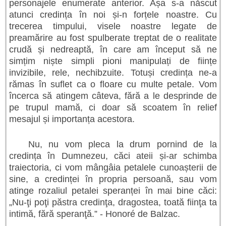
personajele enumerate anterior. Așa s-a născut
atunci credința în noi și-n forțele noastre. Cu
trecerea timpului, visele noastre legate de
preamărire au fost spulberate treptat de o realitate
crudă și nedreaptă, în care am început să ne
simțim niște simpli pioni manipulați de ființe
invizibile, rele, nechibzuite. Totuși credința ne-a
rămas în suflet ca o floare cu multe petale. Vom
încerca să atingem câteva, fără a le desprinde de
pe trupul mamă, ci doar să scoatem în relief
mesajul și importanța acestora.
Nu, nu vom pleca la drum pornind de la
credința în Dumnezeu, căci ateii și-ar schimba
traiectoria, ci vom mângâia petalele cunoașterii de
sine, a credinței în propria persoană, sau vom
atinge rozaliul petalei speranței în mai bine căci:
„Nu-ţi poţi păstra credinţa, dragostea, toată fiinţa ta
intimă, fără speranţă.” - Honoré de Balzac.