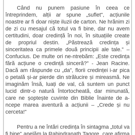
Când nu punem pasiune în ceea ce
întreprindem, alții ar spune „suflet”, acțiunile
noastre ar fi doar niște iluzii de carton. Ne hrănim zi
de zi cu mesajul că totul va fi bine, dar nu avem
certitudini, doar credință în noi, în situațiile create
de propriul destin. „Păstrează credința și
sinceritatea ca primele două principii ale tale.” –
Confucius. De multe ori ne-ntrebăm: „Este credința
fără acțiune o credință sinceră?” - Jean Racine.
Dacă am răspunde cu „da”, florii credinței i-ar pica
o petală și-ar pierde din strălucire și mireasmă. Ne
imaginăm însă, luați de val, că suntem un punct
lucid dintr-o natură întortocheată, dar minunată,
care ne șoptește cuvinte din Biblie înainte de a-
ncepe marea aventură a acțiunii – „Crede și nu
cerceta!”
Pentru a ne întări credința în sintagma „totul va
fi bine” apelăm la Rabindranath Tagore, care afirma