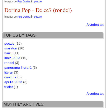
Început de
Pop Dorina
în
poezie
Dorina Pop - De ce? (rondel)
Început de
Pop Dorina
în
poezie
A vedea tot
TOPICS BY TAGS
poezie
(16)
maraton
(16)
haiku
(11)
iunie 2023
(10)
rondel
(3)
panorama literară
(3)
literar
(3)
concurs
(3)
aprilie 2023
(3)
triolet
(1)
A vedea tot
MONTHLY ARCHIVES