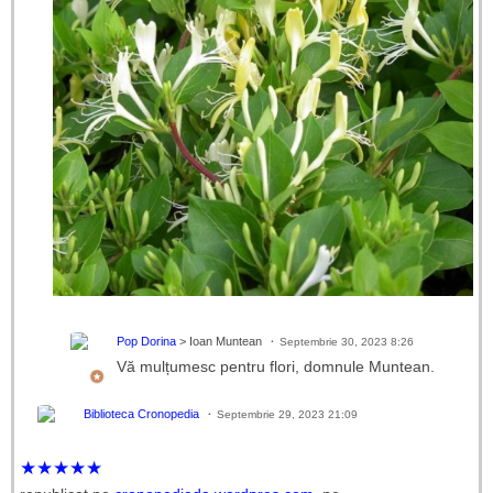
Pop Dorina
> Ioan Muntean
Septembrie 30, 2023 8:26
Vă mulțumesc pentru flori, domnule Muntean.
Biblioteca Cronopedia
Septembrie 29, 2023 21:09
★
★
★
★
★