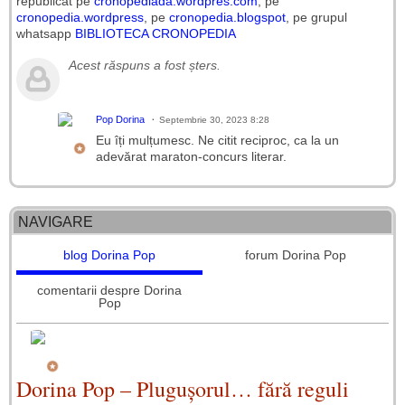
republicat pe
cronopediada.wordpres.com
, pe
cronopedia.wordpress
, pe
cronopedia.blogspot
, pe grupul
whatsapp
BIBLIOTECA CRONOPEDIA
Acest răspuns a fost șters.
Pop Dorina
Septembrie 30, 2023 8:28
Eu îți mulțumesc. Ne citit reciproc, ca la un
adevărat maraton-concurs literar.
NAVIGARE
blog Dorina Pop
forum Dorina Pop
comentarii despre Dorina
Pop
Dorina Pop – Plugușorul… fără reguli