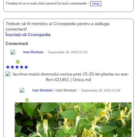
e
Trimiteți-mi un e-mail când oamenii își lasă comentariile –
Urma
Trebuie să fii membru al Cronopedia ​​pentru a adăuga
comentarii!
Înscrieți-vă Cronopedia
Comentarii
Ioan Muntean
Septembrie 29, 2023 21:53
★
★
★
★
★
Ioan Muntean
> Ioan Muntean
Septembrie 29, 2023 21:54