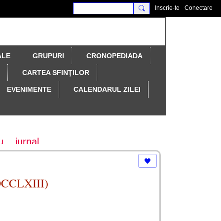
Inscrie-te
Conectare
ALE
GRUPURI
CRONOPEDIADA
CARTEA SFINŢILOR
EVENIMENTE
CALENDARUL ZILEI
u
jurnal
 DCCLXIII)