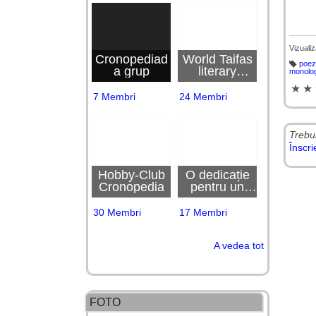
Vizualiz
Cronopediad
World Taifas
poez
a grup
literary
Et
monolo
ic
magazin
h
★
★
et
7 Membri
24 Membri
e
Trebu
Înscr
Hobby-Club
O dedicație
Cronopedia
pentru un
prieten
30 Membri
17 Membri
A vedea tot
FOTO