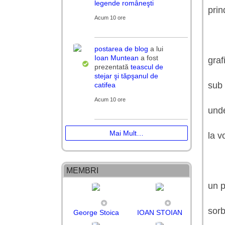
legende româneşti
prin
Acum 10 ore
postarea de blog
a lui
Ioan Muntean
a fost
graf
prezentată
teascul de
stejar şi tăpşanul de
sub
catifea
Acum 10 ore
unde
Mai Mult…
la v
MEMBRI
un p
sorb
George Stoica
IOAN STOIAN