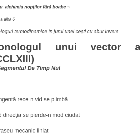
lu alchimia nopţilor fără boabe
~
a albă 6
oguri termodinamice în jurul unei cești cu abur invers
onologul unui vector ab
CLXIII)
Segmentul De Timp Nul
ngentă rece-n vid se plimbă
 direcția se pierde-n mod ciudat
raseu mecanic liniat