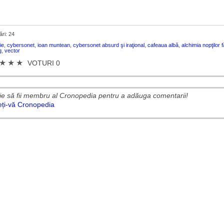
ări: 24
ie
,
cybersonet
,
ioan muntean
,
cybersonet absurd şi iraţional
,
cafeaua albă
,
alchimia nopţilor 
g
,
vector
★
★
★
VOTURI 0
ie să fii membru al Cronopedia ​​pentru a adăuga comentarii!
ieți-vă Cronopedia