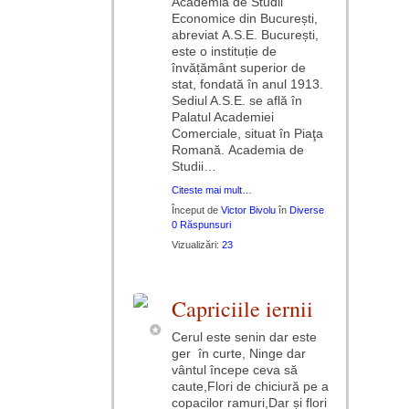
Academia de Studii
Economice din București,
abreviat A.S.E. București,
este o instituție de
învățământ superior de
stat, fondată în anul 1913.
Sediul A.S.E. se află în
Palatul Academiei
Comerciale, situat în Piaţa
Romană. Academia de
Studii…
Citeste mai mult…
Început de
Victor Bivolu
în
Diverse
0 Răspunsuri
Vizualizări:
23
Capriciile iernii
Cerul este senin dar este
ger în curte, Ninge dar
vântul începe ceva să
caute,Flori de chiciură pe a
copacilor ramuri,Dar și flori