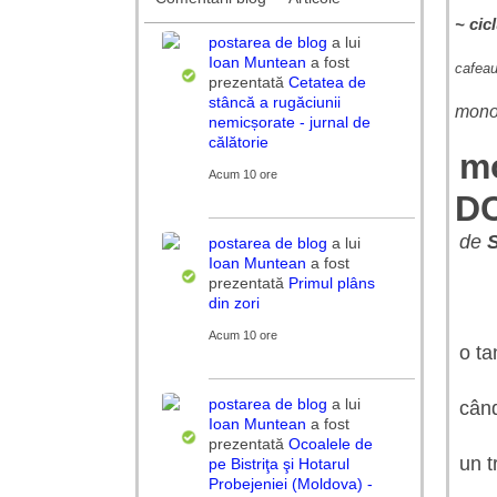
~ cic
postarea de blog
a lui
Ioan Muntean
a fost
cafeau
prezentată
Cetatea de
stâncă a rugăciunii
monol
nemicșorate - jurnal de
călătorie
m
Acum 10 ore
DC
de
postarea de blog
a lui
Ioan Muntean
a fost
prezentată
Primul plâns
din zori
Acum 10 ore
o ta
postarea de blog
a lui
când
Ioan Muntean
a fost
prezentată
Ocoalele de
un t
pe Bistriţa şi Hotarul
Probejeniei (Moldova) -