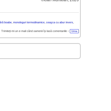
fără boabe
,
monologuri termodinamice
,
ceaşca cu abur invers
,
Trimiteți-mi un e-mail când oamenii își lasă comentariile –
Urma