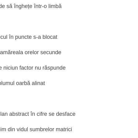
de să înghețe într-o limbă
icul în puncte s-a blocat
 amăreala orelor secunde
 niciun factor nu răspunde
olumul oarbă alinat
lan abstract în cifre se desface
im din vidul sumbrelor matrici