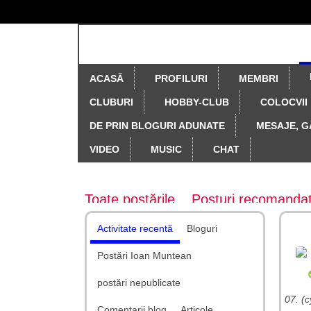
ACASĂ
PROFILURI
MEMBRI
CLUBURI
HOBBY-CLUB
COLOCVII
DE PRIN BLOGURI ADUNATE
MESAJE, G
VIDEO
MUSIC
CHAT
Blog
Toate postările
Posturi recomanda
Activitate recentă
Bloguri
Postări Ioan Muntean
postări nepublicate
07. (c
Comentarii blog
Articole