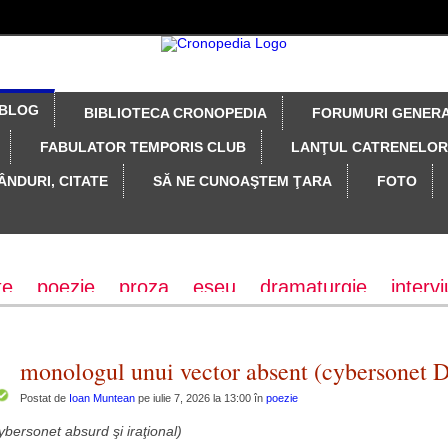
BLOG
BIBLIOTECA CRONOPEDIA
FORUMURI GENER
FABULATOR TEMPORIS CLUB
LANŢUL CATRENELOR
ÂNDURI, CITATE
SĂ NE CUNOAŞTEM ŢARA
FOTO
te
poezie
proza
eseu
dramaturgie
intervi
monologul unui vector absent (cybersonet
Postat de
Ioan Muntean
pe iulie 7, 2026 la 13:00 în
poezie
ybersonet absurd şi iraţional)