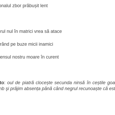
ionalul zbor prăbușit lent
ul nul în matrici vrea să atace
rând pe buze micii inamici
sensul nostru moare în curent
to
:
oul de piatră clocește secunda ninsă în ceștile goa
mb şi prăjim absența până când negrul recunoaște că est