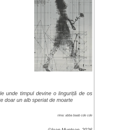
le unde timpul devine o linguriță de os
e doar un alb speriat de moarte
rima: abba baab cde cde
©
Ioan Muntean, 2026