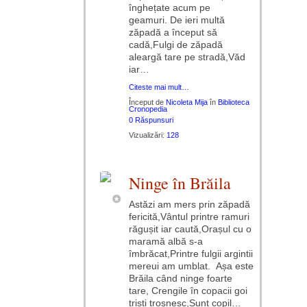
înghețate acum pe
geamuri. De ieri multă
zăpadă a început să
cadă,Fulgi de zăpadă
aleargă tare pe stradă,Văd
iar…
Citeste mai mult…
Început de
Nicoleta Mija
în
Biblioteca
Cronopedia
0 Răspunsuri
Vizualizări:
128
Ninge în Brăila
Astăzi am mers prin zăpadă
fericită,Vântul printre ramuri
răgușit iar caută,Orașul cu o
maramă albă s-a
îmbrăcat,Printre fulgii argintii
mereui am umblat. Așa este
Brăila când ninge foarte
tare, Crengile în copacii goi
triști trosnesc,Sunt copil…