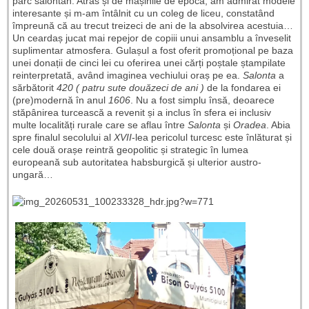
parc salontan. Atras și de mașinile de epocă, am admirat modele
interesante și m-am întâlnit cu un coleg de liceu, constatând
împreună că au trecut treizeci de ani de la absolvirea acestuia…
Un ceardaș jucat mai repejor de copiii unui ansamblu a înveselit
suplimentar atmosfera. Gulașul a fost oferit promoțional pe baza
unei donații de cinci lei cu oferirea unei cărți poștale ștampilate
reinterpretată, având imaginea vechiului oraș pe ea.
Salonta
a
sărbătorit
420 ( patru sute douăzeci de ani )
de la fondarea ei
(pre)modernă în anul
1606
. Nu a fost simplu însă, deoarece
stăpânirea turcească a revenit și a inclus în sfera ei inclusiv
multe localități rurale care se aflau între
Salonta
și
Oradea
. Abia
spre finalul secolului al
XVII
-lea pericolul turcesc este înlăturat și
cele două orașe reintră geopolitic și strategic în lumea
europeană sub autoritatea habsburgică și ulterior austro-
ungară…