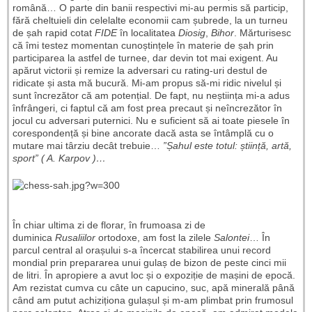
română… O parte din banii respectivi mi-au permis să particip,
fără cheltuieli din celelalte economii cam șubrede, la un turneu
de șah rapid cotat
FIDE
în localitatea
Diosig
,
Bihor
. Mărturisesc
că îmi testez momentan cunoștințele în materie de șah prin
participarea la astfel de turnee, dar devin tot mai exigent. Au
apărut victorii și remize la adversari cu rating-uri destul de
ridicate și asta mă bucură. Mi-am propus să-mi ridic nivelul și
sunt încrezător că am potențial. De fapt, nu neștiința mi-a adus
înfrângeri, ci faptul că am fost prea precaut și neîncrezător în
jocul cu adversari puternici. Nu e suficient să ai toate piesele în
corespondență și bine ancorate dacă asta se întâmplă cu o
mutare mai târziu decât trebuie…
”Șahul este totul: știință, artă,
sport” ( A. Karpov )…
În chiar ultima zi de florar, în frumoasa zi de
duminica
Rusaliilor
ortodoxe, am fost la zilele
Salontei
… În
parcul central al orașului s-a încercat stabilirea unui record
mondial prin prepararea unui gulaș de bizon de peste cinci mii
de litri. În apropiere a avut loc și o expoziție de mașini de epocă.
Am rezistat cumva cu câte un capucino, suc, apă minerală până
când am putut achiziționa gulașul și m-am plimbat prin frumosul