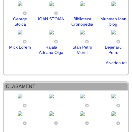
George
IOAN STOIAN
Biblioteca
Muntean Ioan
Stoica
Cronopedia
blog
Mick Lorem
Rajala
Stan Petru
Bejenaru
Adriana Olga
Viorel
Petru
A vedea tot
Victor Bivolu
Ion Petcu
ORMAN
Cazan
Mihai Enache
Sperling
Teodora
Sorin
Ana-Codruta
CARACAS
Mirabela
Cristina Cri
Mihai Katin
Danila
PANTILIE
Camelia
Stoica-Ti:
Bălășcău
MIRCEA
Ursu
Romica
FLORIN
CLASAMENT