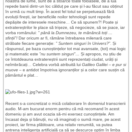
noastră de lume, sunt de a stoarce toate foloasele, de a lua
repede banii dintr-un loc călduț pe care și l-au făcut sau obținut
în urmă cu mult timp. În acest fel totul se perpetuează fără
evoluții firești, iar beneficiile noilor tehnologii sunt repede
depășite de interesele meschine… Ce să spunem?! Poate și
extratereștrilor le place să trișeze, să negocieze, să se joace, iar
vorba românului:
” până la Dumnezeu, te mănâncă toți …
sfinții”!
Dar oricum ar fi, rămâne întrebarea milenară care
străbate fiecare generație:
” Suntem singuri în Univers?”
. Și
răspunsul, pe baza cunoștințelor tot mai avansate, (tot) mai logic
și matematic este
”nu suntem singuri”…
Și apropos, nu știu de
ce întotdeauna extratereștrii sunt reprezentați ciudat, urâți și
neîmbrăcați… Celebra vorbă atribuită lui
Galileo Galilei
–
e pur si
muove
– e antidot împotriva ignoranților și a celor care susțin că
pământul e plat…
Recent s-a concretizat o mică colaborare în domeniul transcrierii
audio. M-am bucurat enorm pentru că mă recomand în acest
domeniu și am avut ocazia să-mi exersez cunoștințele. Am
încasat deja și bănuții, nu vă imaginați o sumă mare, pe acest
proiect, iar firma plătitoare, una relativ renumită, va putea
antrena inteligența artificială ca să se descurce optim în limba