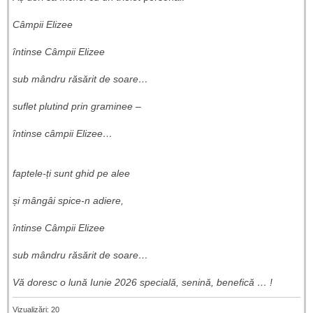
Câmpii Elizee
întinse Câmpii Elizee
sub mândru răsărit de soare…
suflet plutind prin graminee –
întinse câmpii Elizee…
faptele-ți sunt ghid pe alee
și mângâi spice-n adiere,
întinse Câmpii Elizee
sub mândru răsărit de soare…
Vă doresc o lună Iunie 2026 specială, senină, benefică … !
Vizualizări: 20