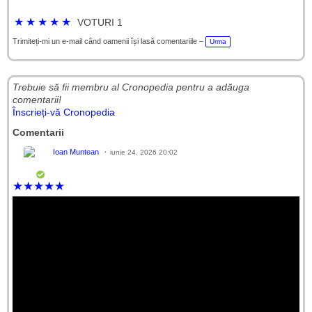
★
★
★
★
★
VOTURI 1
Trimiteți-mi un e-mail când oamenii își lasă comentariile –
Urma
Trebuie să fii membru al Cronopedia ​​pentru a adăuga
comentarii!
Înscrieți-vă Cronopedia
Comentarii
Ioan Muntean
iunie 24, 2026 20:02
★
★
★
★
★