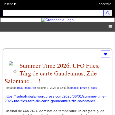
Inscrie-te
Conectare
Blog
Summer Time 2026, UFO Files,
Târg de carte Gaudeamus, Zile
Salontane … !
Postat de
Balaj Radu-Alin
pe iunie 1, 2026 la 12:11 în
poezie
,
proza
și
eseu
https://radualinbalaj.wordpress.com/2026/06/01/summer-time-
2026-ufo-files-targ-de-carte-gaudeamus-zile-salontane/
Un final de
Mai 2026
dominat de temperaturi în creștere și de