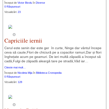
Început de
Victor Bivolu
în
Diverse
0 Răspunsuri
Vizualizări:
23
Capriciile iernii
Cerul este senin dar este ger în curte, Ninge dar vântul începe
ceva să caute,Flori de chiciură pe a copacilor ramuri,Dar și flori
înghețate acum pe geamuri. De ieri multă zăpadă a început să
cadă,Fulgi de zăpadă aleargă tare pe stradă,Văd iar…
Citeste mai mult…
Început de
Nicoleta Mija
în
Biblioteca Cronopedia
0 Răspunsuri
Vizualizări:
128