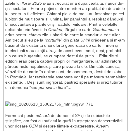
Zilele lui
florar 2026
s-au strecurat una după cealaltă, năucindu-
și spectatorii. Foarte puțini dintre muritori au profitat de decadele
lui pentru a fi eficienți. Chiar și ploile de mai i-au înseninat pe cei
iubitori de mult soare și lumină, iar pământul a respirat dându-și
binecuvântarea plantelor și roadelor viitoare. Printre celelalte
delicii ale primăverii, la
Oradea
, târgul de carte
Gaudeamus
a
adus pentru câteva zile iubitorii de carte la standurile editurilor.
Am trecut și eu pe la
”corturile”
din
piața Unirii
orădeană și m-am
bucurat de existența unei oferte generoase de carte. Tineri și
intelectuali s-au simțit atrași de acest eveniment, deși, probabil
din cauza bugetului, se cumpăra destul de puțin… Editurile și
editorii erau parcă captivii propriilor mărgăritare, iar admiratorii
păreau niște neputincioși care priveau la ele. Din câte cunosc,
vânzările de carte în online sunt, de asemenea, destul de slabe
în
România
. Iar rezultatele așteptate vor fi pe măsura semnalelor
existente… Deși sunt îngrijorat, păstrez speranțe și urez tuturor
din domeniu
”semper sint in flore”…
Fermecat peste măsură de domeniul
SF
și de subiectele
științifice, am fost cu sufletul la gură în așteptarea desecretizării
unor dosare
OZN
și despre ființele extraterestre. Aveam