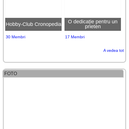
O dedicație pentru un
Hobby-Club Cronopedia
prieten
30 Membri
17 Membri
A vedea tot
FOTO