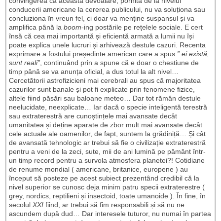
convingerea că această devoalare, pornită de la nivelul
conducerii americane la cererea publicului, nu va soluționa sau
concluziona în vreun fel, ci doar va menține suspansul și va
amplifica până la
boom
-ing postările pe rețelele sociale. E cert
însă că cea mai importantă și eficientă armată a lumii nu își
poate explica unele lucruri și arhivează destule cazuri. Recenta
exprimare a fostului președinte american care a spus
” ei există,
sunt reali”
, continuând prin a spune că e doar o chestiune de
timp până se va anunța oficial, a dus totul la alt nivel…
Cercetătorii astrofizicieni mai cerebrali au spus că majoritatea
cazurilor sunt banale și pot fi explicate prin fenomene fizice,
altele fiind păsări sau baloane meteo… Dar tot rămân destule
neelucidate, neexplicate… Iar dacă o specie inteligentă terestră
sau extraterestră are cunoștințele mai avansate decât
umanitatea și deține aparate de zbor mult mai avansate decât
cele actuale ale oamenilor, de fapt, suntem la grădiniță… Și cât
de avansată tehnologic ar trebui să fie o civilizație extraterestră
pentru a veni de la zeci, sute, mii de ani lumină pe pământ într-
un timp record pentru a survola atmosfera planetei?! Cotidiane
de renume mondial ( americane, britanice, europene ) au
început să posteze pe acest subiect prezentând credibil că la
nivel superior se cunosc deja minim patru specii extraterestre (
grey, nordics, reptilieni și insectoid, toate umanoide ). În fine, în
secolul
XXI
fiind, ar trebui să fim responsabili și să nu ne
ascundem după dud… Dar interesele tuturor, nu numai în partea