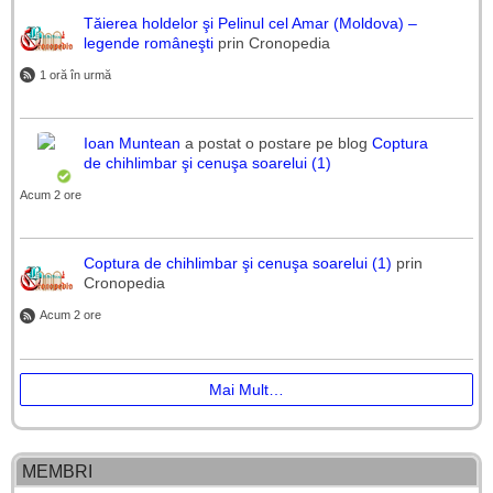
Tăierea holdelor şi Pelinul cel Amar (Moldova) –
legende româneşti
prin Cronopedia
1 oră în urmă
Ioan Muntean
a postat o postare pe blog
Coptura
de chihlimbar şi cenuşa soarelui (1)
Acum 2 ore
Coptura de chihlimbar şi cenuşa soarelui (1)
prin
Cronopedia
Acum 2 ore
Mai Mult…
MEMBRI