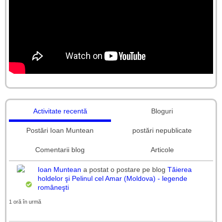
Activitate recentă
Bloguri
Postări Ioan Muntean
postări nepublicate
Comentarii blog
Articole
Ioan Muntean
a postat o postare pe blog
Tăierea
holdelor şi Pelinul cel Amar (Moldova) - legende
româneşti
1 oră în urmă