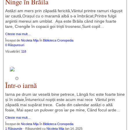
Ninge în Brăila
Astăzi am mers prin zăpadă fericită,Vântul printre ramuri răgușit
iar caută,Orașul cu o maramă albă s-a îmbrăcat,Printre fulgii
argintii mereui am umblat. Așa este Brăila când ninge foarte
tare, Crengile în copacii goi triști trosnesc,Sunt copil…
Citeste mai mult…
Început de
Nicoleta Mija
în
Biblioteca Cronopedia
0 Răspunsuri
Vizualizări:
118
Într-o iarnă
Iarna pe drum iar veselă bine petrece, Lângă foc este foarte bine
și în odaie,Întunericul nopții este acum mai rece Vântul prin
zăpadă mai supărat trece. Cade din calendar astăzi o altă
foaie, Mai așez un pulover gros iar pe mine, Când focul arde…
Citeste mai mult…
Început de
Nicoleta Mija
în
Biblioteca Cronopedia
1 Răspunde
· Răspundeți cu
Nicoleta Mija
Ian 14, 2025