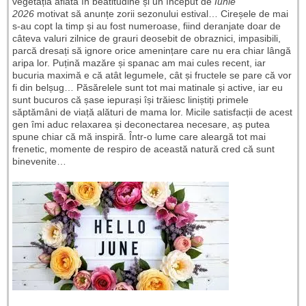
vegetația aflată în beatitudine și un început de
Iunie
2026
motivat să anunțe zorii sezonului estival… Cireșele de mai
s-au copt la timp și au fost numeroase, fiind deranjate doar de
câteva valuri zilnice de grauri deosebit de obraznici, impasibili,
parcă dresați să ignore orice amenințare care nu era chiar lângă
aripa lor. Puțină mazăre și spanac am mai cules recent, iar
bucuria maximă e că atât legumele, cât și fructele se pare că vor
fi din belșug… Păsărelele sunt tot mai matinale și active, iar eu
sunt bucuros că șase iepurași își trăiesc liniștiți primele
săptămâni de viață alături de mama lor. Micile satisfacții de acest
gen îmi aduc relaxarea și deconectarea necesare, aș putea
spune chiar că mă inspiră. Într-o lume care aleargă tot mai
frenetic, momente de respiro de această natură cred că sunt
binevenite…