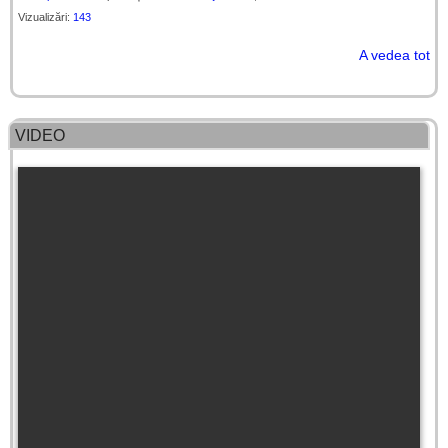
Vizualizări:
143
A vedea tot
VIDEO