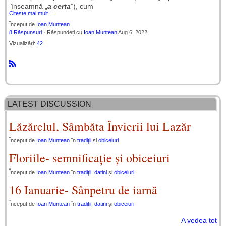
înseamnă „
a certa
”), cum
Citeste mai mult…
Început de
Ioan Muntean
8 Răspunsuri
· Răspundeți cu
Ioan Muntean
Aug 6, 2022
Vizualizări:
42
R
S
S
LATEST DISCUSSION
Lăzărelul, Sâmbăta Învierii lui Lazăr
Început de
Ioan Muntean
în
tradiţii
și
obiceiuri
Floriile- semnificație și obiceiuri
Început de
Ioan Muntean
în
tradiţii
,
datini
și
obiceiuri
16 Ianuarie- Sânpetru de iarnă
Început de
Ioan Muntean
în
tradiţii
,
datini
și
obiceiuri
A vedea tot