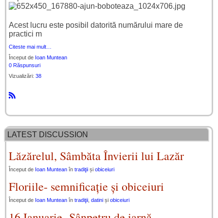
Acest lucru este posibil datorită numărului mare de
practici m
Citeste mai mult…
Început de
Ioan Muntean
0 Răspunsuri
Vizualizări:
38
R
S
S
LATEST DISCUSSION
Lăzărelul, Sâmbăta Învierii lui Lazăr
Început de
Ioan Muntean
în
tradiţii
și
obiceiuri
Floriile- semnificație și obiceiuri
Început de
Ioan Muntean
în
tradiţii
,
datini
și
obiceiuri
16 Ianuarie- Sânpetru de iarnă