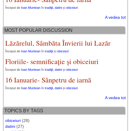
Început de
Ioan Muntean
în
tradiţii
,
datini
și
obiceiuri
A vedea tot
MOST POPULAR DISCUSSION
Lăzărelul, Sâmbăta Învierii lui Lazăr
Început de
Ioan Muntean
în
tradiţii
și
obiceiuri
Floriile- semnificație și obiceiuri
Început de
Ioan Muntean
în
tradiţii
,
datini
și
obiceiuri
16 Ianuarie- Sânpetru de iarnă
Început de
Ioan Muntean
în
tradiţii
,
datini
și
obiceiuri
A vedea tot
TOPICS BY TAGS
obiceiuri
(28)
datini
(27)