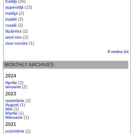
tradiţii
(26)
superstiţii
(13)
tradişii
(2)
traditii
(2)
rusalii
(2)
lăzărelul
(2)
anul nou
(2)
ziua cucului
(1)
A vedea tot
MONTHLY ARCHIVES
2024
Aprilie
(2)
ianuarie
(2)
2023
noiembrie
(1)
August
(1)
Mai
(1)
Martie
(1)
februarie
(1)
2021
octombrie
(1)