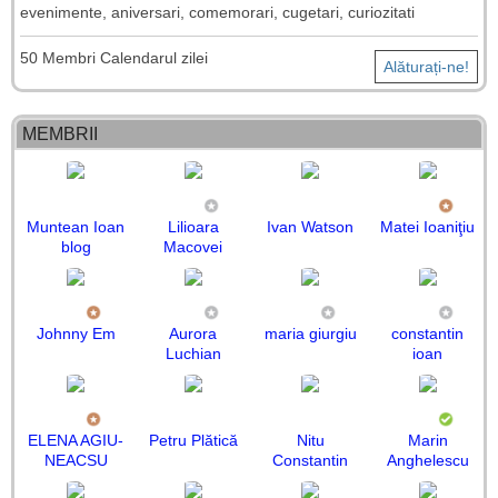
evenimente, aniversari, comemorari, cugetari, curiozitati
50 Membri Calendarul zilei
Alăturați-ne!
MEMBRII
Muntean Ioan
Lilioara
Ivan Watson
Matei Ioaniţiu
blog
Macovei
Johnny Em
Aurora
maria giurgiu
constantin
Luchian
ioan
ELENA AGIU-
Petru Plătică
Nitu
Marin
NEACSU
Constantin
Anghelescu