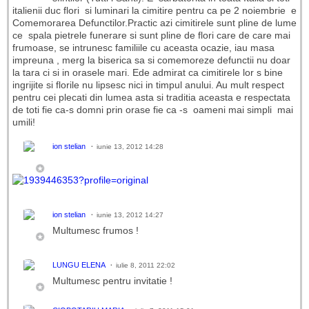
italienii duc flori si luminari la cimitire pentru ca pe 2 noiembrie e
Comemorarea Defunctilor.Practic azi cimitirele sunt pline de lume
ce spala pietrele funerare si sunt pline de flori care de care mai
frumoase, se intrunesc familiile cu aceasta ocazie, iau masa
impreuna , merg la biserica sa si comemoreze defunctii nu doar
la tara ci si in orasele mari. Ede admirat ca cimitirele lor s bine
ingrijite si florile nu lipsesc nici in timpul anului. Au mult respect
pentru cei plecati din lumea asta si traditia aceasta e respectata
de toti fie ca-s domni prin orase fie ca -s oameni mai simpli mai
umili!
ion stelian
iunie 13, 2012 14:28
ion stelian
iunie 13, 2012 14:27
Multumesc frumos !
LUNGU ELENA
iulie 8, 2011 22:02
Multumesc pentru invitatie !