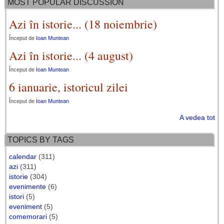
MOST POPULAR DISCUSSION
Azi în istorie... (18 noiembrie)
Început de
Ioan Muntean
Azi în istorie... (4 august)
Început de
Ioan Muntean
6 ianuarie, istoricul zilei
Început de
Ioan Muntean
A vedea tot
TOPICS BY TAGS
calendar
(311)
azi
(311)
istorie
(304)
evenimente
(6)
istori
(5)
eveniment
(5)
comemorari
(5)