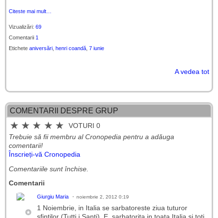
Citeste mai mult…
Vizualizări:
69
Comentarii
1
Etichete
aniversări
,
henri coandă
,
7 iunie
A vedea tot
COMENTARII DESPRE GRUP
★
★
★
★
★
VOTURI 0
Trebuie să fii membru al Cronopedia ​​pentru a adăuga
comentarii!
Înscrieți-vă Cronopedia
Comentariile sunt închise.
Comentarii
Giurgiu Maria
noiembrie 2, 2012 0:19
1 Noiembrie, in Italia se sarbatoreste ziua tuturor
sfintilor (Tutti i Santi). E sarbatorita in toata Italia si toti