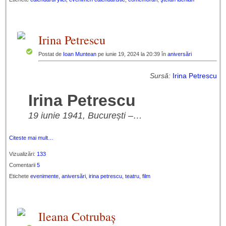
Irina Petrescu
Postat de
Ioan Muntean
pe iunie 19, 2024 la 20:39 în
aniversări
Sursă:
Irina Petrescu
Irina Petrescu
19 iunie 1941, București –…
Citeste mai mult…
Vizualizări:
133
Comentarii
5
Etichete
evenimente
,
aniversări
,
irina petrescu
,
teatru
,
film
Ileana Cotrubaș