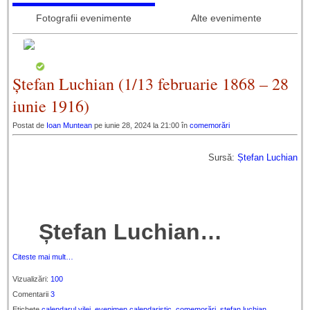
Fotografii evenimente
Alte evenimente
Ștefan Luchian (1/13 februarie 1868 – 28
iunie 1916)
Postat de
Ioan Muntean
pe iunie 28, 2024 la 21:00 în
comemorări
Sursă:
Ștefan Luchian
Ștefan Luchian…
Citeste mai mult…
Vizualizări:
100
Comentarii
3
Etichete
calendarul yilei
,
evenimen calendaristic
,
comemorări
,
ştefan luchian