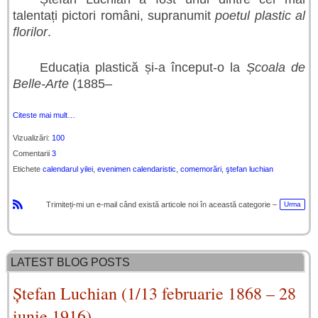
talentați pictori români, supranumit
poetul plastic al
florilor
.
Educația plastică și-a început-o la
Școala de
Belle-Arte
(1885–
Citeste mai mult…
Vizualizări:
100
Comentarii
3
Etichete
calendarul yilei
,
evenimen calendaristic
,
comemorări
,
ştefan luchian
Trimiteți-mi un e-mail când există articole noi în această categorie –
Urma
R
S
S
LATEST BLOG POSTS
Ștefan Luchian (1/13 februarie 1868 – 28
iunie 1916)