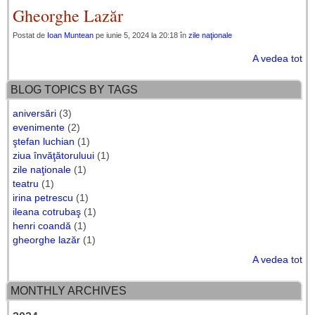
Gheorghe Lazăr
Postat de
Ioan Muntean
pe iunie 5, 2024 la 20:18 în
zile naţionale
A vedea tot
BLOG TOPICS BY TAGS
aniversări
(3)
evenimente
(2)
ştefan luchian
(1)
ziua învăţătoruluui
(1)
zile naţionale
(1)
teatru
(1)
irina petrescu
(1)
ileana cotrubaş
(1)
henri coandă
(1)
gheorghe lazăr
(1)
A vedea tot
MONTHLY ARCHIVES