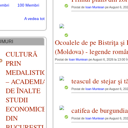
embri
100 Membri
Postat de
Ioan Muntean
pe August 6, 202
A vedea tot
Ocoalele de pe Bistriţa şi
UMURI
(Moldova) - legende româ
CULTURĂ
Postat de
Ioan Muntean
pe August 6, 2026 la 13:00 î
PRIN
MEDALISTICĂ
teascul de stejar şi 
– ACADEMIA
DE ÎNALTE
Postat de
Ioan Muntean
pe August 6, 202
STUDII
ECONOMICE
catifea de burgund
DIN
Postat de
Ioan Muntean
pe August 6, 202
BUCUREȘTI