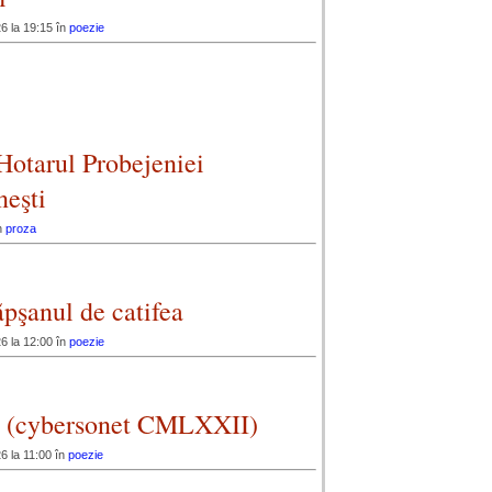
6 la 19:15 în
poezie
 Hotarul Probejeniei
neşti
n
proza
tăpşanul de catifea
6 la 12:00 în
poezie
ia (cybersonet CMLXXII)
6 la 11:00 în
poezie