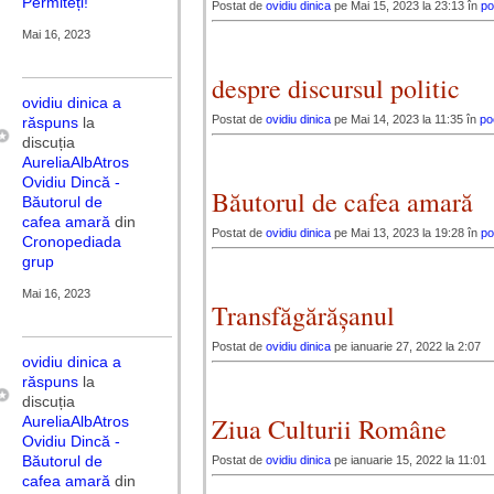
Permiteți!
Postat de
ovidiu dinica
pe Mai 15, 2023 la 23:13 în
po
Mai 16, 2023
despre discursul politic
ovidiu dinica
a
Postat de
ovidiu dinica
pe Mai 14, 2023 la 11:35 în
po
răspuns
la
discuția
AureliaAlbAtros
Ovidiu Dincă -
Băutorul de cafea amară
Băutorul de
cafea amară
din
Postat de
ovidiu dinica
pe Mai 13, 2023 la 19:28 în
po
Cronopediada
grup
Mai 16, 2023
Transfăgărășanul
Postat de
ovidiu dinica
pe ianuarie 27, 2022 la 2:07
ovidiu dinica
a
răspuns
la
discuția
Ziua Culturii Române
AureliaAlbAtros
Ovidiu Dincă -
Băutorul de
Postat de
ovidiu dinica
pe ianuarie 15, 2022 la 11:01
cafea amară
din