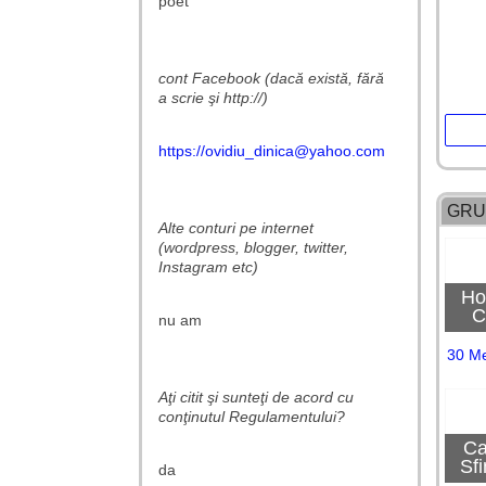
poet
cont Facebook (dacă există, fără
a scrie şi http://)
https://ovidiu_dinica@yahoo.com
GRU
Alte conturi pe internet
(wordpress, blogger, twitter,
Instagram etc)
Ho
C
nu am
Cro
30 M
Aţi citit şi sunteţi de acord cu
conţinutul Regulamentului?
Ca
Sfi
da