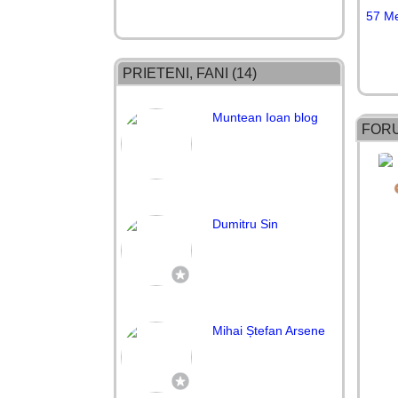
57 M
PRIETENI, FANI (14)
Muntean Ioan blog
FOR
Dumitru Sin
Mihai Ștefan Arsene