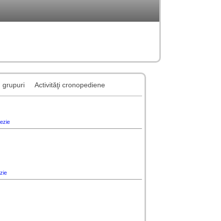
grupuri
Activităţi cronopediene
ezie
zie