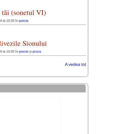
 tăi (sonetul VI)
6 la 10:30 în
poezie
ivezile Sionului
6 la 10:05 în
poezie
și
proza
A vedea tot