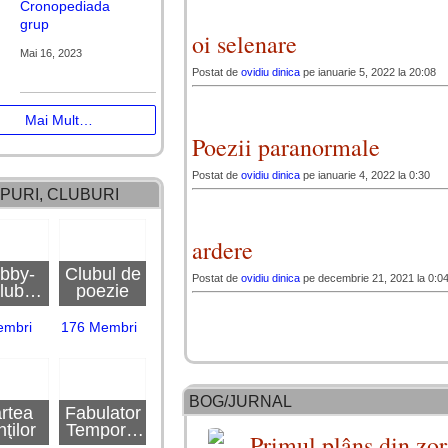
Cronopediada
grup
oi selenare
Mai 16, 2023
Postat de
ovidiu dinica
pe ianuarie 5, 2022 la 20:08
Mai Mult…
Poezii paranormale
Postat de
ovidiu dinica
pe ianuarie 4, 2022 la 0:30
PURI, CLUBURI
ardere
bby-
Clubul de
Postat de
ovidiu dinica
pe decembrie 21, 2021 la 0:0
lub
poezie
nopedi
a
embri
176 Membri
BOG/JURNAL
rtea
Fabulator
nţilor
Temporis
Primul plâns din zor
~ Club