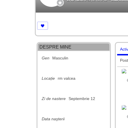
Zi de nastere
Septembrie 12
Ziua onomas
DESPRE MINE
Acti
Gen
Masculin
Post
Locație
rm valcea
Zi de nastere
Septembrie 12
Data naşterii