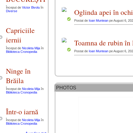
Început de
Victor Bivolu
în
Oglinda apei în ochi
Diverse
Postat de
Ioan Muntean
pe August 6, 202
Capriciile
iernii
Toamna de rubin în l
Început de
Nicoleta Mija
în
Postat de
Ioan Muntean
pe August 6, 202
Biblioteca Cronopedia
Ninge în
Brăila
PHOTOS
Început de
Nicoleta Mija
în
Biblioteca Cronopedia
Într-o iarnă
Început de
Nicoleta Mija
în
Biblioteca Cronopedia