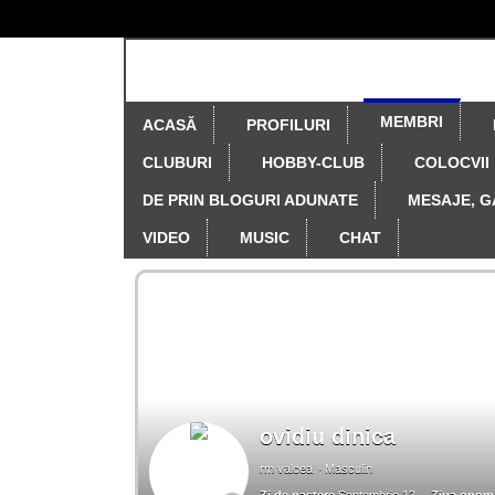
MEMBRI
ACASĂ
PROFILURI
CLUBURI
HOBBY-CLUB
COLOCVII
DE PRIN BLOGURI ADUNATE
MESAJE, G
VIDEO
MUSIC
CHAT
ovidiu dinica
rm valcea
Masculin