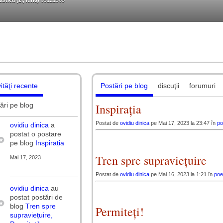
tică (zi, luna)
09121963
vităţi recente
Postări pe blog
discuţii
forumuri
ări pe blog
Inspirația
Postat de
ovidiu dinica
pe Mai 17, 2023 la 23:47 în
po
ovidiu dinica
a
postat o postare
pe blog
Inspirația
Tren spre supraviețuire
Mai 17, 2023
Postat de
ovidiu dinica
pe Mai 16, 2023 la 1:21 în
poe
ovidiu dinica
au
postat postări de
blog
Tren spre
Permiteți!
supraviețuire