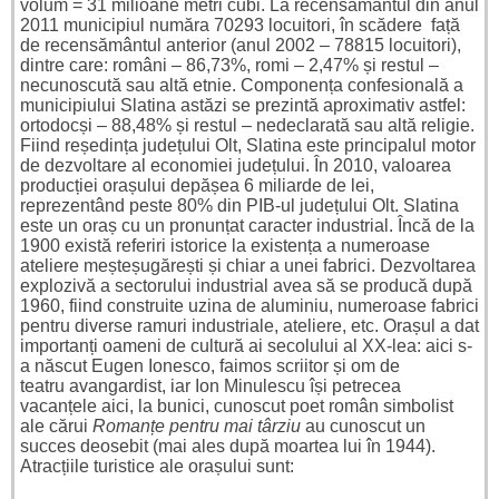
volum = 31 milioane metri cubi. La recensământul din anul
2011 municipiul număra 70293 locuitori, în scădere față
de recensământul anterior (anul 2002 – 78815 locuitori),
dintre care: români – 86,73%, romi – 2,47% și restul –
necunoscută sau altă etnie. Componența confesională a
municipiului Slatina astăzi se prezintă aproximativ astfel:
ortodocși – 88,48% și restul – nedeclarată sau altă religie.
Fiind reședința județului Olt, Slatina este principalul motor
de dezvoltare al economiei județului. În 2010, valoarea
producției orașului depășea 6 miliarde de lei,
reprezentând peste 80% din PIB-ul județului Olt. Slatina
este un oraș cu un pronunțat caracter industrial. Încă de la
1900 există referiri istorice la existența a numeroase
ateliere meșteșugărești și chiar a unei fabrici. Dezvoltarea
explozivă a sectorului industrial avea să se producă după
1960, fiind construite uzina de aluminiu, numeroase fabrici
pentru diverse ramuri industriale, ateliere, etc. Orașul a dat
importanți oameni de cultură ai secolului al XX-lea: aici s-
a născut Eugen Ionesco, faimos scriitor și om de
teatru avangardist, iar Ion Minulescu își petrecea
vacanțele aici, la bunici, cunoscut poet român simbolist
ale cărui
Romanțe pentru mai târziu
au cunoscut un
succes deosebit (mai ales după moartea lui în 1944).
Atracțiile turistice ale orașului sunt: