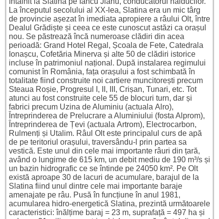
întâlnit la Slatina pe Iancu Jianu, conducătorul haiducilor.
La începutul secolului al XX-lea, Slatina era un mic târg
de provincie așezat în imediata apropiere a râului Olt, între
Dealul Grădiște și ceea ce este cunoscut astăzi ca orașul
nou. Se păstrează încă numeroase clădiri din acea
perioadă: Grand Hotel Regal, Școala de Fete, Catedrala
Ionașcu, Cofetăria Minerva și alte 50 de clădiri istorice
incluse în patrimoniul național. După instalarea regimului
comunist în România, fața orașului a fost schimbată în
totalitate fiind construite noi cartiere muncitorești precum
Steaua Roșie, Progresul I, II, III, Crișan, Tunari, etc. Tot
atunci au fost construite cele 55 de blocuri turn, dar și
fabrici precum Uzina de Aluminiu (actuala Alro),
Întreprinderea de Prelucrare a Aluminiului (fosta Alprom),
Întreprinderea de Țevi (actuala Artrom), Electrocarbon,
Rulmenți și Utalim. Râul Olt este principalul curs de apă
de pe teritoriul orașului, traversându-l prin partea sa
vestică. Este unul din cele mai importante râuri din țară,
având o lungime de 615 km, un debit mediu de 190 m³/s și
un bazin hidrografic ce se întinde pe 24050 km². Pe Olt
există aproape 30 de lacuri de acumulare, barajul de la
Slatina fiind unul dintre cele mai importante baraje
amenajate pe râu. Pusă în funcțiune în anul 1981,
acumularea hidro-energetică Slatina, prezintă următoarele
caracteristici: înălțime baraj = 23 m, suprafață = 497 ha și