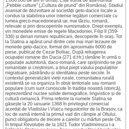
1.000.000 de ani în urmă). Este vorba de așa-numita
„Pebble culture” („Cultura de prund” din România). Stadiul
avansat de dezvoltare al societății geto-dacice locale a
condus la stabilirea unor intense legături comerciale cu
lumea greco-macedoneană iar, mai târziu, romană,
relevate și prin descoperirile numismatice. Drept exemplu
vin monedele emise de regele Macedoniei, Filip II (359-
336) și denari romani republicani, descoperite în oraș. Tot
la Slatina a apărut unul dintre cele mai mari tezaure de
monede geto-dacice, format din aproximativ 6000 de
piese, publicat de Cezar Bolliac. După retragerea
ocupației romane din Dacia (271 d.Hr.) rămâne în urmă o
populație autohtonă, daco-romană, care sprijinindu-se pe
romanitate și creștinism, a ținut piept valului populațiilor
migratoare, păstrându-și identitatea peste secole. În
contextul generalizării vieții rurale, comunitatea rurală
existentă se va organiza în obști teritoriale sau romanii
populare (cum sunt cunoscute în tradiția noastră istorică),
reprezentând nuclee solide demografice, lingvistice și de
cultură romanică. Prima referire la numele Slatina se
găsește la 20 ianuarie 1368 în privilegiul comercial
acordat de Vladislav I Vlaicu negustorilor de la Brașov, ca
loc de vamă internă la primul vad din câmpie al Oltului,
punct obligatoriu de trecere a carelor cu mărfuri peste Olt.
În timpul Revoluției de la 1821 Tudor Vladimirescu l-a