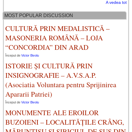
A vedea tot
MOST POPULAR DISCUSSION
CULTURĂ PRIN MEDALISTICĂ –
MASONERIA ROMÂNĂ – LOJA
“CONCORDIA” DIN ARAD
Început de
Victor Bivolu
ISTORIE ȘI CULTURĂ PRIN
INSIGNOGRAFIE – A.V.S.A.P.
(Asociatia Voluntara pentru Sprijinirea
Apararii Patriei)
Început de
Victor Bivolu
MONUMENTE ALE EROILOR
BUZOIENI – LOCALITĂȚILE CRÂNG,
MĂRUNȚIȘU ȘI SIBICIUL DE SUS DIN