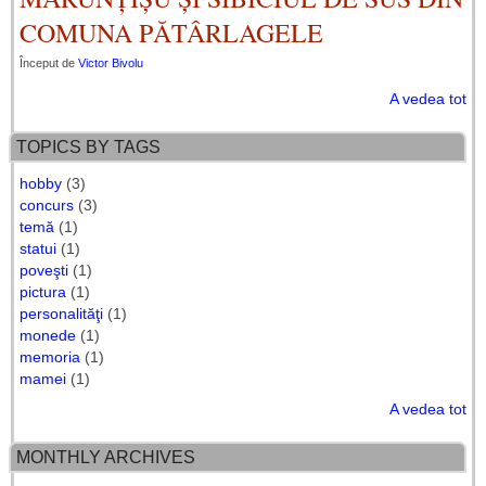
COMUNA PĂTÂRLAGELE
Început de
Victor Bivolu
A vedea tot
TOPICS BY TAGS
hobby
(3)
concurs
(3)
temă
(1)
statui
(1)
poveşti
(1)
pictura
(1)
personalităţi
(1)
monede
(1)
memoria
(1)
mamei
(1)
A vedea tot
MONTHLY ARCHIVES