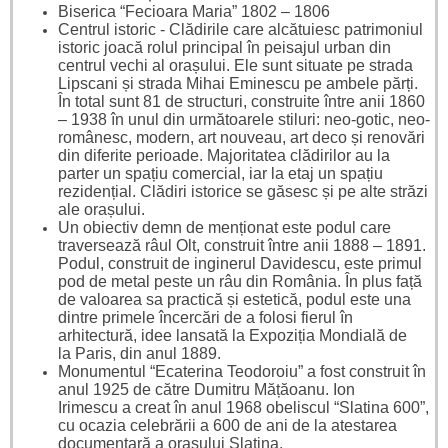
Biserica “Fecioara Maria” 1802 – 1806
Centrul istoric - Clădirile care alcătuiesc patrimoniul
istoric joacă rolul principal în peisajul urban din
centrul vechi al orașului. Ele sunt situate pe strada
Lipscani și strada Mihai Eminescu pe ambele părți.
În total sunt 81 de structuri, construite între anii 1860
– 1938 în unul din următoarele stiluri: neo-gotic, neo-
românesc, modern, art nouveau, art deco și renovări
din diferite perioade. Majoritatea clădirilor au la
parter un spațiu comercial, iar la etaj un spațiu
rezidențial. Clădiri istorice se găsesc și pe alte străzi
ale orașului.
Un obiectiv demn de menționat este podul care
traversează râul Olt, construit între anii 1888 – 1891.
Podul, construit de inginerul Davidescu, este primul
pod de metal peste un râu din România. În plus față
de valoarea sa practică și estetică, podul este una
dintre primele încercări de a folosi fierul în
arhitectură, idee lansată la Expoziția Mondială de
la Paris, din anul 1889.
Monumentul “Ecaterina Teodoroiu” a fost construit în
anul 1925 de către Dumitru Mățăoanu. Ion
Irimescu a creat în anul 1968 obeliscul “Slatina 600”,
cu ocazia celebrării a 600 de ani de la atestarea
documentară a orașului Slatina.