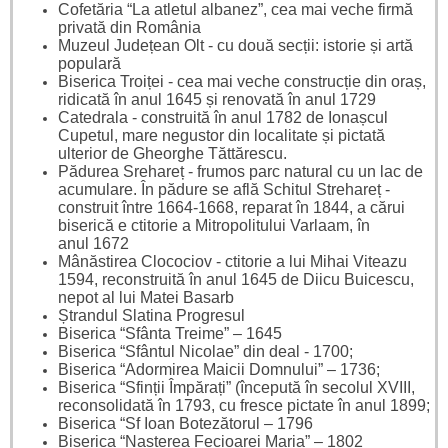
Cofetăria “La atletul albanez”, cea mai veche firmă
privată din România
Muzeul Județean Olt - cu două secții: istorie și artă
populară
Biserica Troiței - cea mai veche construcție din oraș,
ridicată în anul 1645 și renovată în anul 1729
Catedrala - construită în anul 1782 de Ionașcul
Cupetul, mare negustor din localitate și pictată
ulterior de Gheorghe Tăttărescu.
Pădurea Srehareț - frumos parc natural cu un lac de
acumulare. În pădure se află Schitul Strehareț -
construit între 1664-1668, reparat în 1844, a cărui
biserică e ctitorie a Mitropolitului Varlaam, în
anul 1672
Mânăstirea Clocociov - ctitorie a lui Mihai Viteazu
1594, reconstruită în anul 1645 de Diicu Buicescu,
nepot al lui Matei Basarb
Ștrandul Slatina Progresul
Biserica “Sfânta Treime” – 1645
Biserica “Sfântul Nicolae” din deal - 1700;
Biserica “Adormirea Maicii Domnului” – 1736;
Biserica “Sfinții Împărați” (începută în secolul XVIII,
reconsolidată în 1793, cu fresce pictate în anul 1899;
Biserica “Sf Ioan Botezătorul – 1796
Biserica “Nașterea Fecioarei Maria” – 1802