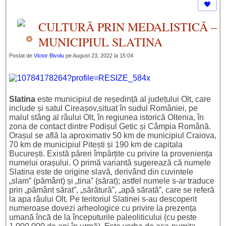
CULTURĂ PRIN MEDALISTICĂ –
MUNICIPIUL SLATINA
Postat de
Victor Bivolu
pe August 23, 2022 la 15:04
Slatina
este municipiul de reședință al județului Olt, care
include și satul Cireașov,situat în sudul României, pe
malul stâng al râului Olt, în regiunea istorică Oltenia, în
zona de contact dintre Podișul Getic și Câmpia Română.
Orașul se află la aproximativ 50 km de municipiul Craiova,
70 km de municipiul Pitești și 190 km de capitala
București. Există păreri împărțite cu privire la proveniența
numelui orașului. O primă variantă sugerează că numele
Slatina este de origine slavă, derivând din cuvintele
„slam” (pământ) și „tina” (sărat); astfel numele s-ar traduce
prin „pământ sărat”, „sărătură”, „apă sărată”, care se referă
la apa râului Olt. Pe teritoriul Slatinei s-au descoperit
numeroase dovezi arheologice cu privire la prezența
umană încă de la începuturile
paleoliticului (cu peste