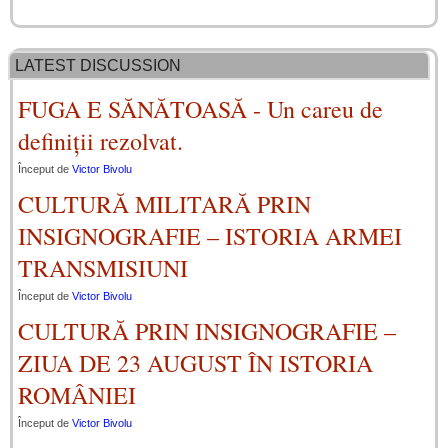
Matei Ioaniţiu
CARACAS
DANDU
Rodica
Petru Plătică
Paul Rotaru
Constantin
Mariana
Maria-Ileana
Johnny Em
Pop Dorina
Ada Nemescu
Daniela
Nitu
MIRCEA
Bogdan
BRIEL
Bidulescu
Rogoz
Tănase
Constantin
Vîlceanu
FLORIN
Stratulat
LATEST DISCUSSION
FUGA E SĂNĂTOASĂ - Un careu de
definiții rezolvat.
Început de
Victor Bivolu
CULTURĂ MILITARĂ PRIN
INSIGNOGRAFIE – ISTORIA ARMEI
TRANSMISIUNI
Început de
Victor Bivolu
CULTURĂ PRIN INSIGNOGRAFIE –
ZIUA DE 23 AUGUST ÎN ISTORIA
ROMÂNIEI
Început de
Victor Bivolu