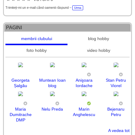
Trimiteți-mi un e-mail când oamenii răspund –
Urma
PAGINI
membrii clubului
blog hobby
foto hobby
video hobby
Georgeta
Muntean Ioan
Anişoara
Stan Petru
Șalgău
blog
Iordache
Viorel
Maria
Nelu Preda
Marin
Bejenaru
Dumitrache
Anghelescu
Petru
DMP
A vedea tot