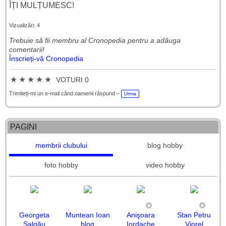
ÎȚI MULȚUMESC!
Vizualizări: 4
Trebuie să fii membru al Cronopedia ​​pentru a adăuga
comentarii!
Înscrieți-vă Cronopedia
★
★
★
★
★
VOTURI 0
Trimiteți-mi un e-mail când oamenii răspund –
Urma
PAGINI
membrii clubului
blog hobby
foto hobby
video hobby
Georgeta
Muntean Ioan
Anişoara
Stan Petru
Șalgău
blog
Iordache
Viorel