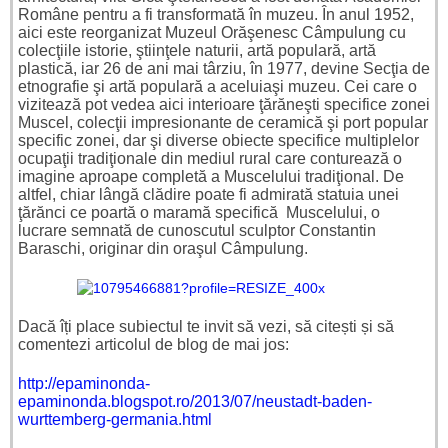
Române pentru a fi transformată în muzeu. În anul 1952,
aici este reorganizat Muzeul Orăşenesc Câmpulung cu
colecţiile istorie, ştiinţele naturii, artă populară, artă
plastică, iar 26 de ani mai târziu, în 1977, devine Secţia de
etnografie şi artă populară a aceluiaşi muzeu. Cei care o
vizitează pot vedea aici interioare ţărăneşti specifice zonei
Muscel, colecţii impresionante de ceramică şi port popular
specific zonei, dar şi diverse obiecte specifice multiplelor
ocupaţii tradiţionale din mediul rural care conturează o
imagine aproape completă a Muscelului tradiţional. De
altfel, chiar lângă clădire poate fi admirată statuia unei
ţărănci ce poartă o maramă specifică Muscelului, o
lucrare semnată de cunoscutul sculptor Constantin
Baraschi, originar din oraşul Câmpulung.
Dacă îți place subiectul te invit să vezi, să citești și să
comentezi articolul de blog de mai jos:
http://epaminonda-
epaminonda.blogspot.ro/2013/07/neustadt-baden-
wurttemberg-germania.html