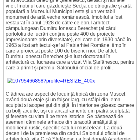
fiind avocatul Gheorghe Ştefănescu, de aici şi numele
vilei. Imobilul care găzduieşte Secţia de etnografie şi artă
populară a Muzeului Municipal este şi un veritabil
monument de artă veche românească. Imobilul a fost
restaurat în anul 1928 de către celebrul arhitect
câmpulungean Dumitru Ionescu Berechet (al cărui
portofoliu de lucrări conţine peste 400 de proiecte
impresionante prin diversitate), cel care din 1930 până în
1963 a fost arhitectul-şef al Patriarhiei Române, timp în
care a proiectat peste 100 de biserici noi. De altfel,
Dumitru Ionescu Berechet şi-a luat doctoratul în
arhitectură cu lucrarea care a vizat Vila Ştefănescu, pentru
care a primit şi premiul Salonului oficial de profil.
Clădirea are aspect de locuinţă tipică din zona Muscel,
având două etaje şi un foişor larg, cu stâlpi din lemn
sculptat si acoperişul din şiţă. În interior se găsesc camere
cu bolţi arcuite, uşi cu ancadramente din piatră sculptată
şi ferestre cu vitralii pe teme istorice. Se păstrează de
asemeni căminele arhaice din teracotă smălţuită şi
mobilierul rustic, specific satului muscelean. La două
decenii de la premierea din cadrul Salonului oficial de
arhitectură, vila Gică Ştefănescu a fost donată Academiei