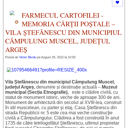
FARMECUL CARTOFILEI -
MEMORIA CĂRȚII POȘTALE –
VILA ȘTEFĂNESCU DIN MUNICIPIUL
CÂMPULUNG MUSCEL, JUDEȚUL
ARGEȘ
Postat de
Victor Bivolu
pe August 29, 2022 la 10:00
Vila Ștefănescu din municipiul Câmpulung Muscel,
județul Argeș,
denumire și destinație actuală –
Muzeul
municipal (Secția Etnografie),
este o clădire civilă, cu
statut de monument istoric, veche de aproape 300 de ani.
Monument de arhitectură din secolul al XVIII-lea, construit
în stil muscelean, cu parter şi etaj, Casa Ştefănescu din
strada Republicii nr. 5 este cea mai veche construcţie
civilă a Câmpulungului. Clădirea a fost construită în anul
1735 de către tetrilogofătul Ştefănescu, ultimul proprietar