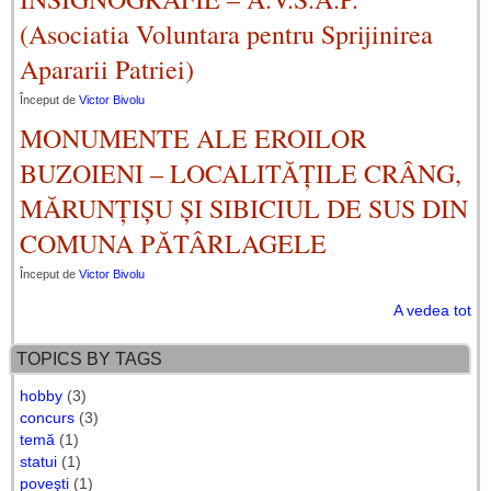
(Asociatia Voluntara pentru Sprijinirea
Apararii Patriei)
Început de
Victor Bivolu
MONUMENTE ALE EROILOR
BUZOIENI – LOCALITĂȚILE CRÂNG,
MĂRUNȚIȘU ȘI SIBICIUL DE SUS DIN
COMUNA PĂTÂRLAGELE
Început de
Victor Bivolu
A vedea tot
TOPICS BY TAGS
hobby
(3)
concurs
(3)
temă
(1)
statui
(1)
poveşti
(1)