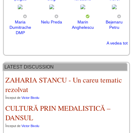
Maria
Nelu Preda
Marin
Bejenaru
Dumitrache
Anghelescu
Petru
DMP
A vedea tot
Matei Ioaniţiu
CARACAS
DANDU
Rodica
Petru Plătică
Paul Rotaru
Constantin
Mariana
Maria-Ileana
Johnny Em
Pop Dorina
Ada Nemescu
Daniela
Nitu
MIRCEA
Bogdan
BRIEL
Bidulescu
Rogoz
Tănase
Constantin
Vîlceanu
FLORIN
Stratulat
LATEST DISCUSSION
ZAHARIA STANCU - Un careu tematic
rezolvat
Început de
Victor Bivolu
CULTURĂ PRIN MEDALISTICĂ –
DANSUL
Început de
Victor Bivolu