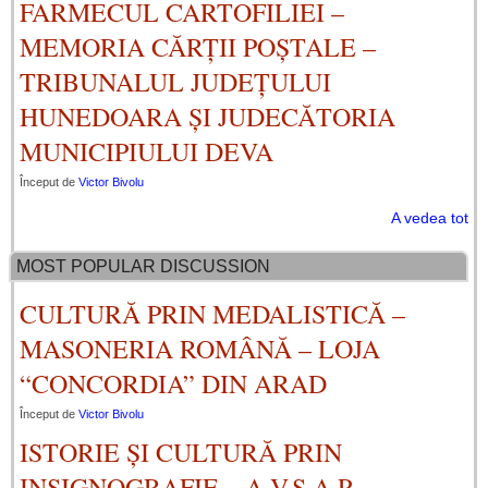
FARMECUL CARTOFILIEI –
MEMORIA CĂRȚII POȘTALE –
TRIBUNALUL JUDEȚULUI
HUNEDOARA ȘI JUDECĂTORIA
MUNICIPIULUI DEVA
Început de
Victor Bivolu
A vedea tot
MOST POPULAR DISCUSSION
CULTURĂ PRIN MEDALISTICĂ –
MASONERIA ROMÂNĂ – LOJA
“CONCORDIA” DIN ARAD
Început de
Victor Bivolu
ISTORIE ȘI CULTURĂ PRIN
INSIGNOGRAFIE – A.V.S.A.P.