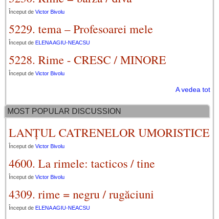
Început de
Victor Bivolu
5229. tema – Profesoarei mele
Început de
ELENA AGIU-NEACSU
5228. Rime - CRESC / MINORE
Început de
Victor Bivolu
A vedea tot
MOST POPULAR DISCUSSION
LANȚUL CATRENELOR UMORISTICE
Început de
Victor Bivolu
4600. La rimele: tacticos / tine
Început de
Victor Bivolu
4309. rime = negru / rugăciuni
Început de
ELENA AGIU-NEACSU