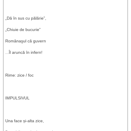
„Dă în sus cu pălărie”,
„Chiuie de bucurie”
Românaşul că guvern
...Îl aruncă în infern!
Rime: zice / foc
IMPULSIVUL
Una face și-alta zice,