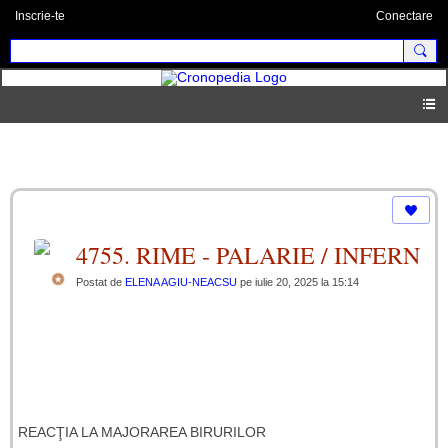
Inscrie-te
Conectare
lanţul catrenelor umoristice
4755. RIME - PALARIE / INFERN
Postat de
ELENA AGIU-NEACSU
pe iulie 20, 2025 la 15:14
REACŢIA LA MAJORAREA BIRURILOR