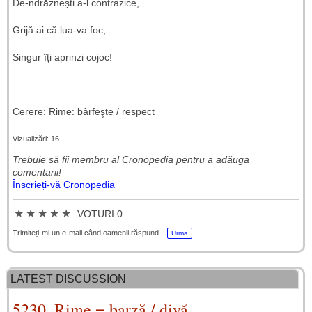
De-ndrăznești a-l contrazice,
Grijă ai că lua-va foc;
Singur îți aprinzi cojoc!
Cerere: Rime: bârfeşte / respect
Vizualizări: 16
Trebuie să fii membru al Cronopedia ​​pentru a adăuga
comentarii!
Înscrieți-vă Cronopedia
★
★
★
★
★
VOTURI 0
Trimiteți-mi un e-mail când oamenii răspund –
Urma
LATEST DISCUSSION
5230. Rime = barză / divă