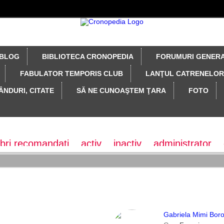
BLOG
BIBLIOTECA CRONOPEDIA
FORUMURI GENER
FABULATOR TEMPORIS CLUB
LANŢUL CATRENELOR
ÂNDURI, CITATE
SĂ NE CUNOAŞTEM ŢARA
FOTO
ri recomandati
activ
inactiv
administrator
or
Gabriela Mimi Bor