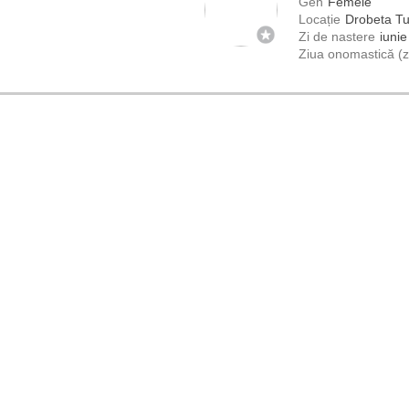
Gen
Femeie
Locație
Drobeta Tu
Zi de nastere
iunie
Ziua onomastică (zi