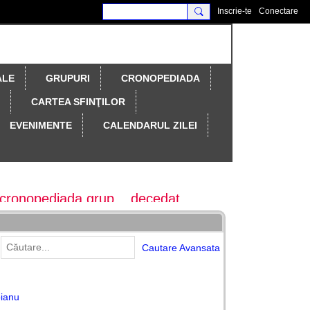
Inscrie-te
Conectare
ALE
GRUPURI
CRONOPEDIADA
CARTEA SFINŢILOR
EVENIMENTE
CALENDARUL ZILEI
cronopediada grup
decedat
Cautare Avansata
oianu