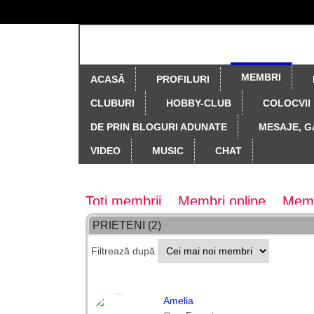
MEMBRI
ACASĂ
PROFILURI
CLUBURI
HOBBY-CLUB
COLOCVII
DE PRIN BLOGURI ADUNATE
MESAJE, G
VIDEO
MUSIC
CHAT
Membri
Toti membrii
Membri online
Memb
PRIETENI (2)
Editor
Moderator general
Redact
Filtrează după
Amelia