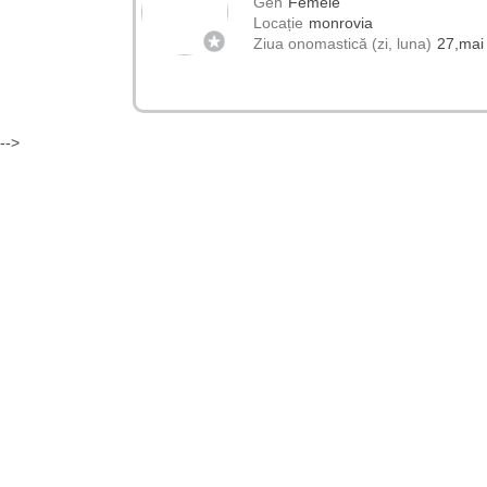
Gen
Femeie
Locație
monrovia
Ziua onomastică (zi, luna)
27,mai
-->