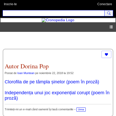
Inscrie-te
Conectare
Pages 2.0
Autor Dorina Pop
Postat de
Ioan Muntean
pe noiembrie 22, 2018 la 19:52
Clorofila de pe tâmpla șinelor (poem în proză)
Independența unui joc exponențial corupt (poem în
proză)
Trimiteți-mi un e-mail când oamenii își lasă comentariile –
Urma