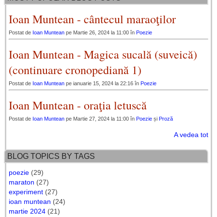
Ioan Muntean - cântecul maraoţilor
Postat de
Ioan Muntean
pe Martie 26, 2024 la 11:00 în
Poezie
Ioan Muntean - Magica sucală (suveică)
(continuare cronopediană 1)
Postat de
Ioan Muntean
pe ianuarie 15, 2024 la 22:16 în
Poezie
Ioan Muntean - oraţia letuscă
Postat de
Ioan Muntean
pe Martie 27, 2024 la 11:00 în
Poezie
și
Proză
A vedea tot
BLOG TOPICS BY TAGS
poezie
(29)
maraton
(27)
experiment
(27)
ioan muntean
(24)
martie 2024
(21)