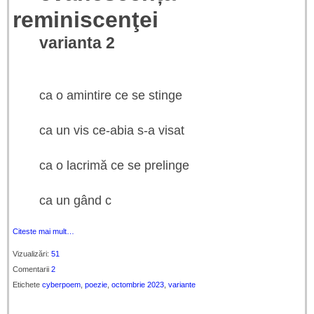
reminiscenţei
varianta 2
ca o amintire ce se stinge
ca un vis ce-abia s-a visat
ca o lacrimă ce se prelinge
ca un gând c
Citeste mai mult…
Vizualizări:
51
Comentarii
2
Etichete
cyberpoem
,
poezie
,
octombrie 2023
,
variante