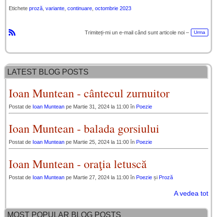
Etichete
proză
,
variante
,
continuare
,
octombrie 2023
Trimiteți-mi un e-mail când sunt articole noi –
Urma
R
S
S
LATEST BLOG POSTS
Ioan Muntean - cântecul zurnuitor
Postat de
Ioan Muntean
pe Martie 31, 2024 la 11:00 în
Poezie
Ioan Muntean - balada gorsiului
Postat de
Ioan Muntean
pe Martie 25, 2024 la 11:00 în
Poezie
Ioan Muntean - oraţia letuscă
Postat de
Ioan Muntean
pe Martie 27, 2024 la 11:00 în
Poezie
și
Proză
A vedea tot
MOST POPULAR BLOG POSTS