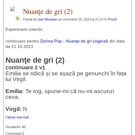
Nuanţe de gri (2)
Postat de
Ioan Muntean
pe octombrie 20, 2023 la 21:24 în
Proză
Experiment colectiv
continuare pentru
Dorina Pop - Nuanţe de gri (oiginal)
din data
de 21.10.2023
Nuanţe de gri (2)
continuare 2 v1
Emilia se ridică și se așază pe genunchi în fața
lui Virgil.
Emilia
: Te rog, spune-mi că nu-mi ascunzi
ceva.
Virgil:
N
Citeste mai mult…
Vizualizări:
42
Comentarii
3