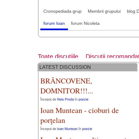
Cronopediada grup
Membrii grupului
blog 
forum Ioan
forum Nicoleta
Toate discuțiile
Discuții recomanda
LATEST DISCUSSION
BRÂNCOVENE,
DOMNITOR!!!...
Început de
Nelu Preda
în
poezie
Ioan Muntean - cioburi de
porţelan
Început de
Ioan Muntean
în
poezie