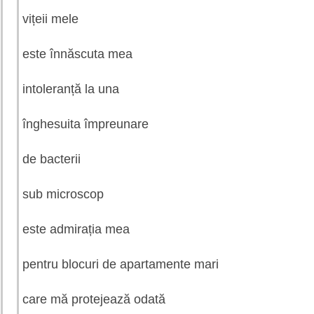
vițeii mele
este înnăscuta mea
intoleranță la una
înghesuita împreunare
de bacterii
sub microscop
este admirația mea
pentru blocuri de apartamente mari
care mă protejează odată