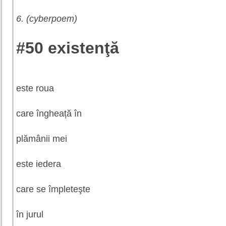
6. (cyberpoem)
#50 existenţă
este roua
care îngheață în
plămânii mei
este iedera
care se împleteşte
în jurul