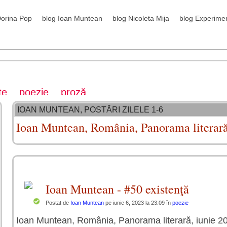
Dorina Pop
blog Ioan Muntean
blog Nicoleta Mija
blog Experime
te
poezie
proză
IOAN MUNTEAN, POSTĂRI ZILELE 1-6
Ioan Muntean, România, Panorama literară
Ioan Muntean - #50 existenţă
Postat de
Ioan Muntean
pe iunie 6, 2023 la 23:09 în
poezie
Ioan Muntean, România, Panorama literară, iunie 2