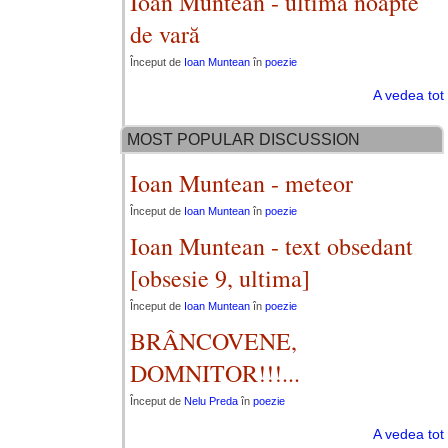
Ioan Muntean - ultima noapte
de vară
Început de
Ioan Muntean
în
poezie
A vedea tot
MOST POPULAR DISCUSSION
Ioan Muntean - meteor
Început de
Ioan Muntean
în
poezie
Ioan Muntean - text obsedant
[obsesie 9, ultima]
Început de
Ioan Muntean
în
poezie
BRÂNCOVENE,
DOMNITOR!!!...
Început de
Nelu Preda
în
poezie
A vedea tot