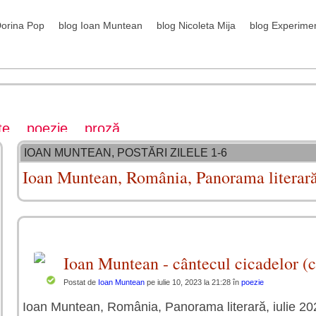
Dorina Pop
blog Ioan Muntean
blog Nicoleta Mija
blog Experime
te
poezie
proză
IOAN MUNTEAN, POSTĂRI ZILELE 1-6
Ioan Muntean, România, Panorama literară
Ioan Muntean - cântecul cicadelor (c
Postat de
Ioan Muntean
pe iulie 10, 2023 la 21:28 în
poezie
Ioan Muntean, România, Panorama literară, iulie 20