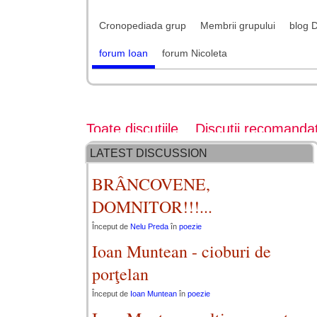
Cronopediada grup
Membrii grupului
blog 
forum Ioan
forum Nicoleta
Toate discuțiile
Discuții recomanda
LATEST DISCUSSION
BRÂNCOVENE,
DOMNITOR!!!...
Început de
Nelu Preda
în
poezie
Ioan Muntean - cioburi de
porţelan
Început de
Ioan Muntean
în
poezie