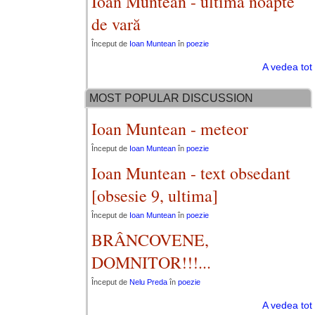
Ioan Muntean - ultima noapte
de vară
Început de
Ioan Muntean
în
poezie
A vedea tot
MOST POPULAR DISCUSSION
Ioan Muntean - meteor
Început de
Ioan Muntean
în
poezie
Ioan Muntean - text obsedant
[obsesie 9, ultima]
Început de
Ioan Muntean
în
poezie
BRÂNCOVENE,
DOMNITOR!!!...
Început de
Nelu Preda
în
poezie
A vedea tot