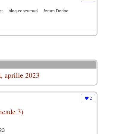
nt
blog concursuri
forum Dorina
, aprilie 2023
2
icade 3)
23