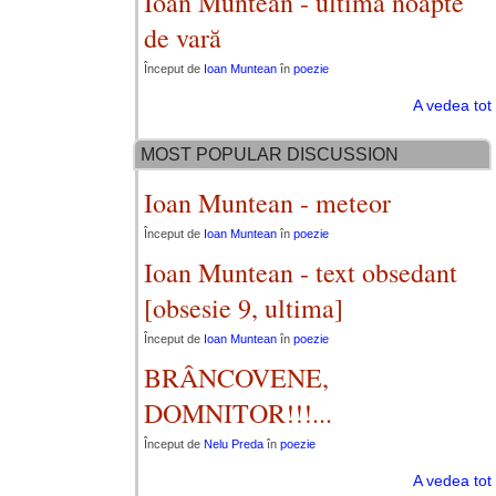
Ioan Muntean - ultima noapte
de vară
Început de
Ioan Muntean
în
poezie
A vedea tot
MOST POPULAR DISCUSSION
Ioan Muntean - meteor
Început de
Ioan Muntean
în
poezie
Ioan Muntean - text obsedant
[obsesie 9, ultima]
Început de
Ioan Muntean
în
poezie
BRÂNCOVENE,
DOMNITOR!!!...
Început de
Nelu Preda
în
poezie
A vedea tot