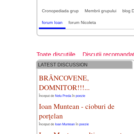
Cronopediada grup
Membrii grupului
blog 
forum Ioan
forum Nicoleta
Toate discuțiile
Discuții recomanda
LATEST DISCUSSION
BRÂNCOVENE,
DOMNITOR!!!...
Început de
Nelu Preda
în
poezie
Ioan Muntean - cioburi de
porţelan
Început de
Ioan Muntean
în
poezie