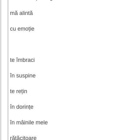
mă alintă
cu emoție
te îmbraci
în suspine
te rețin
în dorințe
în mâinile mele
rătăcitoare