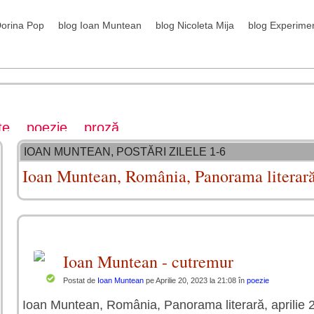
Dorina Pop
blog Ioan Muntean
blog Nicoleta Mija
blog Experime
te
poezie
proză
IOAN MUNTEAN, POSTĂRI ZILELE 1-6
Ioan Muntean, România, Panorama literară
Ioan Muntean - cutremur
Postat de
Ioan Muntean
pe Aprilie 20, 2023 la 21:08 în
poezie
Ioan Muntean, România, Panorama literară, aprilie 