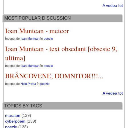
A vedea tot
MOST POPULAR DISCUSSION
Ioan Muntean - meteor
Început de
Ioan Muntean
în
poezie
Ioan Muntean - text obsedant [obsesie 9,
ultima]
Început de
Ioan Muntean
în
poezie
BRÂNCOVENE, DOMNITOR!!!...
Început de
Nelu Preda
în
poezie
A vedea tot
TOPICS BY TAGS
maraton
(139)
cyberpoem
(139)
poezie
(138)