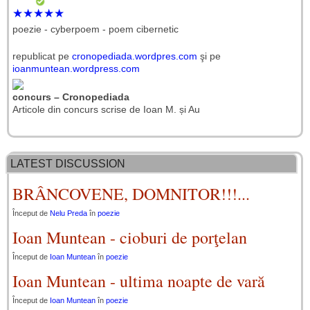
★
★
★
★
★
poezie - cyberpoem - poem cibernetic
republicat pe
cronopediada.wordpres.com
şi pe
ioanmuntean.wordpress.com
concurs – Cronopediada
Articole din concurs scrise de Ioan M. și Au
LATEST DISCUSSION
BRÂNCOVENE, DOMNITOR!!!...
Început de
Nelu Preda
în
poezie
Ioan Muntean - cioburi de porţelan
Început de
Ioan Muntean
în
poezie
Ioan Muntean - ultima noapte de vară
Început de
Ioan Muntean
în
poezie