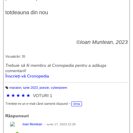
totdeauna din nou
©
Ioan Muntean, 2023
Vizualizări: 35
Trebuie să fii membru al Cronopedia ​​pentru a adăuga
comentarii!
Înscrieți-vă Cronopedia
maraton
,
iunie 2023
,
poezie
,
cyberpoem
Et
ic
★
★
★
★
★
VOTURI 1
h
et
e
Trimiteți-mi un e-mail când oamenii răspund –
Urma
Răspunsuri
Ioan Muntean
iunie 17, 2023 22:26