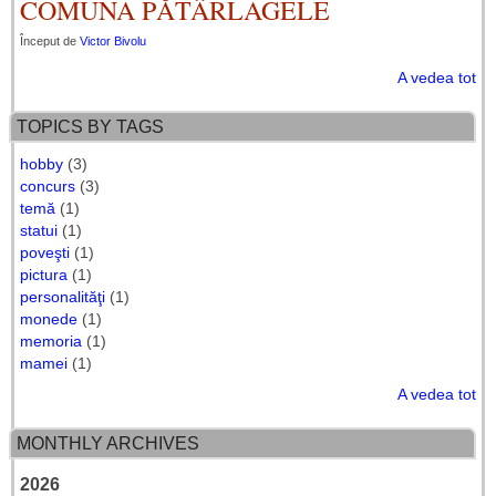
COMUNA PĂTÂRLAGELE
Început de
Victor Bivolu
A vedea tot
TOPICS BY TAGS
hobby
(3)
concurs
(3)
temă
(1)
statui
(1)
poveşti
(1)
pictura
(1)
personalităţi
(1)
monede
(1)
memoria
(1)
mamei
(1)
A vedea tot
MONTHLY ARCHIVES
2026