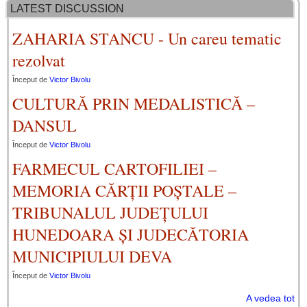
FLORIN
Stratulat
LATEST DISCUSSION
ZAHARIA STANCU - Un careu tematic
rezolvat
Început de
Victor Bivolu
CULTURĂ PRIN MEDALISTICĂ –
DANSUL
Început de
Victor Bivolu
FARMECUL CARTOFILIEI –
MEMORIA CĂRȚII POȘTALE –
TRIBUNALUL JUDEȚULUI
HUNEDOARA ȘI JUDECĂTORIA
MUNICIPIULUI DEVA
Început de
Victor Bivolu
A vedea tot