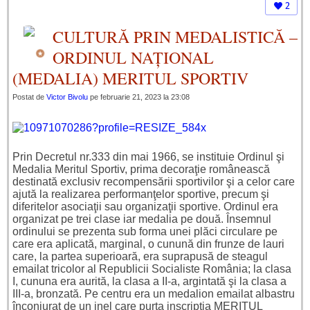
2
CULTURĂ PRIN MEDALISTICĂ –
ORDINUL NAȚIONAL
(MEDALIA) MERITUL SPORTIV
Postat de
Victor Bivolu
pe februarie 21, 2023 la 23:08
Prin Decretul nr.333 din mai 1966, se instituie Ordinul şi
Medalia Meritul Sportiv, prima decoraţie românească
destinată exclusiv recompensării sportivilor şi a celor care
ajută la realizarea performanţelor sportive, precum şi
diferitelor asociaţii sau organizaţii sportive. Ordinul era
organizat pe trei clase iar medalia pe două. Însemnul
ordinului se prezenta sub forma unei plăci circulare pe
care era aplicată, marginal, o cunună din frunze de lauri
care, la partea superioară, era suprapusă de steagul
emailat tricolor al Republicii Socialiste România; la clasa
I, cununa era aurită, la clasa a II-a, argintată şi la clasa a
III-a, bronzată. Pe centru era un medalion emailat albastru
înconjurat de un inel care purta inscripţia MERITUL