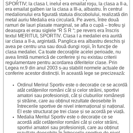
SPORTIV; la clasa I, inelul era emailat roşu, la clasa a II-a,
era emailat galben iar la clasa a III-a, albastru. În centrul
medalionului era figurată statuia discobolului, realizată din
metal auriu Medalia era circulară. Pe avers, între două
ramuri de lauri plasate marginal, se afla o cupă – trofeu şi
deasupra ei erau siglele “R S R “; pe revers era înscris
textul MERITUL SPORTIV. Clasa I a medaliei era aurită
iar clasa a II-a, argintată. Panglica era albastru deschis şi
avea pe centru una sau două dungi roşii, în funcţie de
clasa medaliei. Ca toate decoraţiile acelei perioade, nu
avea limită numerică de conferire şi nu existau criterii
regulamentare pentru acordarea diferitelor clase. Prin
Legea nr.9 din anul 2003 s-au stabilit normele actuale de
conferire acestor distincții. În această lege se precizează:
Ordinul Merirul Sportiv este o decorație ce se acordă
atât cetățenilor români cât și celor străini, sportivi
amatori sau profesioniști, cât și cluburilor românești
și străine, care au obținut rezultate deosebite în
întrecerile sportive de nivel internațional și național.
El este structurat pe trei clase și se acordă pe viață.
Medalia Meritul Sportiv este o decorație ce se
acordă atât cetățenilor români cât și celor străini,
sportivi amatori sau profesioniști, care au obținut
rezultate deosebite în întrecerile sportive de nivel