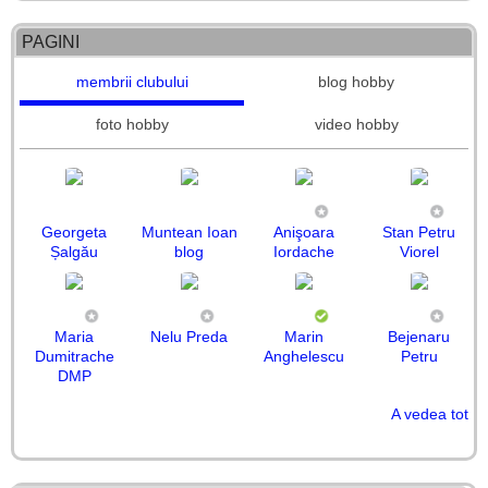
PAGINI
membrii clubului
blog hobby
foto hobby
video hobby
Georgeta
Muntean Ioan
Anişoara
Stan Petru
Șalgău
blog
Iordache
Viorel
Maria
Nelu Preda
Marin
Bejenaru
Dumitrache
Anghelescu
Petru
DMP
A vedea tot
Matei Ioaniţiu
CARACAS
DANDU
Rodica
Petru Plătică
Paul Rotaru
Constantin
Mariana
Maria-Ileana
Johnny Em
Pop Dorina
Ada Nemescu
Daniela
Nitu
MIRCEA
Bogdan
BRIEL
Bidulescu
Rogoz
Tănase
Constantin
Vîlceanu