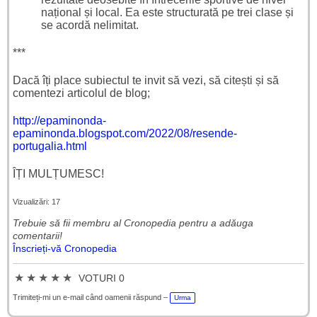
național și local. Ea este structurată pe trei clase și
se acordă nelimitat.
***
Dacă îți place subiectul te invit să vezi, să citești și să
comentezi articolul de blog;
http://epaminonda-
epaminonda.blogspot.com/2022/08/resende-
portugalia.html
ÎȚI MULȚUMESC!
Vizualizări: 17
Trebuie să fii membru al Cronopedia ​​pentru a adăuga
comentarii!
Înscrieți-vă Cronopedia
★
★
★
★
★
VOTURI 0
Trimiteți-mi un e-mail când oamenii răspund –
Urma