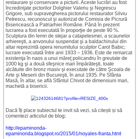
restaurare şi conservare a picturii. Aceste lucrări au fost
încredinţate pictorilor Dolghier Valeriu şi Negrescu
Grigore, sub supravegherea pictorului restaurator Silviu
Petrescu, recunoscut şi autorizat de Comisia de Picrură
Bisericească a Patriarhiei Române. Până în prezent
lucrarea a fost executată în proporţie de peste 90 %.
Sculptura din lemn de stejar a catapetesmei, a scaunelor
arhiereşti, a anvonului suspendat şi a baldachinului din
altar reprezintă opera renumitului sculptor Carol Babic;
lucrare executată între anii 1933 – 1936. Este de remarcat
existenţa în naos a unui măreţ policandru în greutate de
1000 kg şi a două sfeşnice mari împărăteşti, toate
alcătuite din bronz masiv şi executate de către Şcoala de
Arte şi Meserii din Bucureşti, în anul 1935. Pe Sfânta
Masă, în altar, se află Sfântul Chivot de dimensiuni mari,
machetă a bisericii.
Dacă îți place subiectul te invit să vezi, să citești și să
comentezi articolul de blog;
http://epaminonda-
epaminonda.blogspot.ro/2015/01/noyales-franta.html