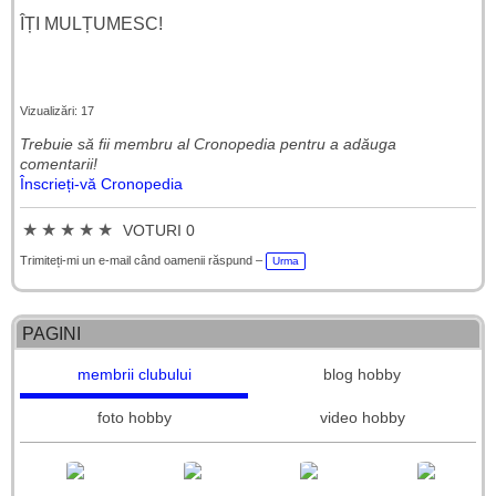
ÎȚI MULȚUMESC!
Vizualizări: 17
Trebuie să fii membru al Cronopedia ​​pentru a adăuga
comentarii!
Înscrieți-vă Cronopedia
★
★
★
★
★
VOTURI 0
Trimiteți-mi un e-mail când oamenii răspund –
Urma
PAGINI
membrii clubului
blog hobby
foto hobby
video hobby