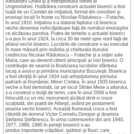
Alexandru Ghika şi a mitropolitului Neofit al
Ungrovlahiei.
Hotărârea construirii actualei biserici a fost
luată de un Comitet de iniţiativă, format din consilieri şi
enoriaşi locali în frunte cu Nicolae Rădulescu – Fotache,
în anul 1910. Iniţiativa s-a datorat faptului că biserica
veche devenise neîncăpătoare faţă de numărul enoriaşilor
ce alcătuiau parohia. Piatra de temelie a actualei biserici
s-a pus în anul 1924, la circa 30 de metri spre nord faţă de
altarul vechii biserici.
Lucrările de construire s-au executat
în mare măsură prin osârdia şi cheltuiala bunului
credincios Nicolae Rădulescu – Fotache şi a soţiei sale
Maria, care au devenit ctitorii principali ai noii biserici. O
contribuţie de seamă la finalizarea lucrărilor sfântului
locaş a avut-o şi primăria municipiului Bucureşti. Biserica
a fost sfinţită în anul 1934 sub arhipăstorirea primului
patriarh al României, Miron Cristea. În anul 1935 biserica
veche a fost demolată, iar pe locul Sfintei Mese a altarului,
s-a construit o troiţă de lemn, care în anul 2006 a fost
înlocuită cu un mic monument alcătuit dintr-o cruce
sculptată, din piatră de Albeşti, având pe postament
pisania vechii biserici. Această frumoasă cruce a fost
ctitorită de domnul Victor Corneliu Dorojan şi doamna
Ştefania Ştefănescu. În urma cutremurelor din anii 1940,
1977, 1986, 1990 în pereţii bisericii s-au
produs importante crăpături, spărturi şi fisuri, care