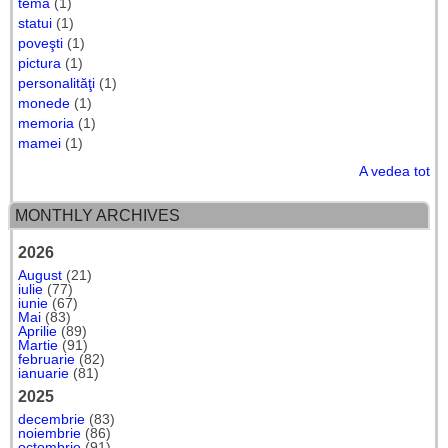
temă
(1)
statui
(1)
poveşti
(1)
pictura
(1)
personalităţi
(1)
monede
(1)
memoria
(1)
mamei
(1)
A vedea tot
MONTHLY ARCHIVES
2026
August
(21)
iulie
(77)
iunie
(67)
Mai
(83)
Aprilie
(89)
Martie
(91)
februarie
(82)
ianuarie
(81)
2025
decembrie
(83)
noiembrie
(86)
octombrie
(91)