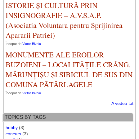
ISTORIE ȘI CULTURĂ PRIN
INSIGNOGRAFIE – A.V.S.A.P.
(Asociatia Voluntara pentru Sprijinirea
Apararii Patriei)
Început de
Victor Bivolu
MONUMENTE ALE EROILOR
BUZOIENI – LOCALITĂȚILE CRÂNG,
MĂRUNȚIȘU ȘI SIBICIUL DE SUS DIN
COMUNA PĂTÂRLAGELE
Început de
Victor Bivolu
A vedea tot
TOPICS BY TAGS
hobby
(3)
concurs
(3)