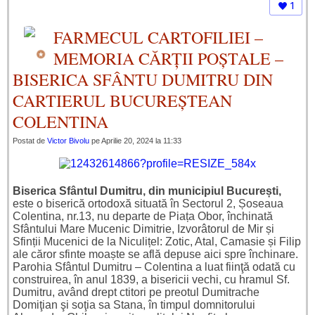
1
FARMECUL CARTOFILIEI –
MEMORIA CĂRȚII POȘTALE –
BISERICA SFÂNTU DUMITRU DIN
CARTIERUL BUCUREȘTEAN
COLENTINA
Postat de
Victor Bivolu
pe Aprilie 20, 2024 la 11:33
Biserica Sfântul Dumitru, din municipiul București,
este o biserică ortodoxă situată în Sectorul 2, Șoseaua
Colentina, nr.13, nu departe de Piața Obor, închinată
Sfântului Mare Mucenic Dimitrie, Izvorâtorul de Mir și
Sfinții Mucenici de la Niculițel: Zotic, Atal, Camasie și Filip
ale căror sfinte moaște se află depuse aici spre închinare.
Parohia Sfântul Dumitru – Colentina a luat fiinţă odată cu
construirea, în anul 1839, a bisericii vechi, cu hramul Sf.
Dumitru, având drept ctitori pe preotul Dumitrache
Domiţian şi soţia sa Stana, în timpul domnitorului