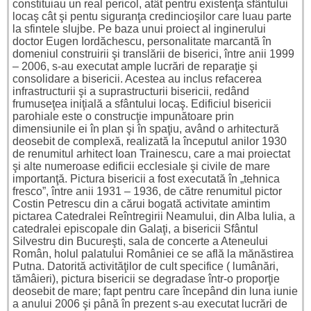
constituiau un real pericol, atât pentru existenţa sfântului
locaş cât şi pentu siguranţa credincioşilor care luau parte
la sfintele slujbe. Pe baza unui proiect al inginerului
doctor Eugen Iordăchescu, personalitate marcantă în
domeniul construirii şi translării de biserici, între anii 1999
– 2006, s-au executat ample lucrări de reparaţie şi
consolidare a bisericii. Acestea au inclus refacerea
infrastructurii şi a suprastructurii bisericii, redând
frumuseţea iniţială a sfântului locaş. Edificiul bisericii
parohiale este o construcţie impunătoare prin
dimensiunile ei în plan şi în spaţiu, având o arhitectură
deosebit de complexă, realizată la începutul anilor 1930
de renumitul arhitect Ioan Trainescu, care a mai proiectat
şi alte numeroase edificii ecclesiale şi civile de mare
importanţă. Pictura bisericii a fost executată în „tehnica
fresco”, între anii 1931 – 1936, de către renumitul pictor
Costin Petrescu din a cărui bogată activitate amintim
pictarea Catedralei Reîntregirii Neamului, din Alba Iulia, a
catedralei episcopale din Galaţi, a bisericii Sfântul
Silvestru din Bucureşti, sala de concerte a Ateneului
Român, holul palatului României ce se află la mănăstirea
Putna. Datorită activităţilor de cult specifice ( lumânări,
tămâieri), pictura bisericii se degradase într-o proporţie
deosebit de mare; fapt pentru care începând din luna iunie
a anului 2006 şi până în prezent s-au executat lucrări de