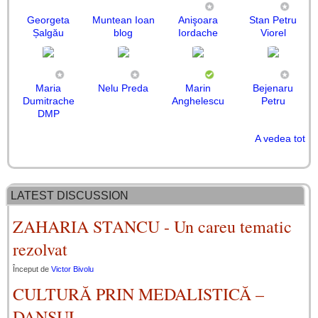
Georgeta
Muntean Ioan
Anişoara
Stan Petru
Șalgău
blog
Iordache
Viorel
Maria
Nelu Preda
Marin
Bejenaru
Dumitrache
Anghelescu
Petru
DMP
A vedea tot
Matei Ioaniţiu
CARACAS
DANDU
Rodica
Petru Plătică
Paul Rotaru
Constantin
Mariana
Maria-Ileana
Johnny Em
Pop Dorina
Ada Nemescu
Daniela
Nitu
MIRCEA
Bogdan
BRIEL
Bidulescu
Rogoz
Tănase
Constantin
Vîlceanu
FLORIN
Stratulat
LATEST DISCUSSION
ZAHARIA STANCU - Un careu tematic
rezolvat
Început de
Victor Bivolu
CULTURĂ PRIN MEDALISTICĂ –
DANSUL