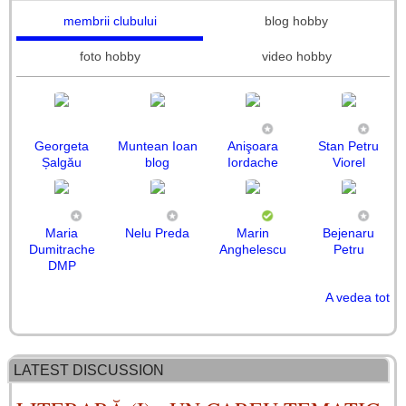
membrii clubului
blog hobby
foto hobby
video hobby
Georgeta
Muntean Ioan
Anişoara
Stan Petru
Șalgău
blog
Iordache
Viorel
Maria
Nelu Preda
Marin
Bejenaru
Dumitrache
Anghelescu
Petru
DMP
A vedea tot
Matei Ioaniţiu
CARACAS
DANDU
Rodica
Petru Plătică
Paul Rotaru
Constantin
Mariana
Maria-Ileana
Johnny Em
Pop Dorina
Ada Nemescu
Daniela
Nitu
MIRCEA
Bogdan
BRIEL
Bidulescu
Rogoz
Tănase
Constantin
Vîlceanu
FLORIN
Stratulat
LATEST DISCUSSION