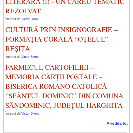
LITERARĂ (I) - UN CAREU TEMATIC
REZOLVAT
Început de
Victor Bivolu
CULTURĂ PRIN INSIGNOGRAFIE –
FORMAȚIA CORALĂ “OȚELUL”
REȘIȚA
Început de
Victor Bivolu
FARMECUL CARTOFILIEI –
MEMORIA CĂRȚII POȘTALE –
BISERICA ROMANO CATOLICĂ
”SFÂNTUL DOMINIC” DIN COMUNA
SÂNDOMINIC, JUDEȚUL HARGHITA
Început de
Victor Bivolu
A vedea tot