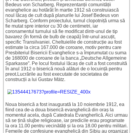
Bedeus von Scharberg. Reprezentanții comunității
evanghelice au hotărât în martie 1912 să construiască
noul lăcaș de cult după planurile lui Josef Bedeus von
Scharberg. Conform proiectului, turnul clopotniță urma să
fie mutat spre interior cu 30 de centimetri, iar
coronamentul turnului să fie modificat dintr-unul de tip
bavarez (în formă de bulb de ceapă) într-unul ascuțit,
specific Transilvaniei. Cheltuielile de construcție au fost
estimate la circa 167.000 de coroane, motiv pentru care
Presbiteriul Bisericii Evanghelice s-a împrumutat cu suma
de 168000 de coroane de la banca „Deutsche Allgemeine
Sparkasse”. Pe locul fostului lăcaș de cult a fost construită
în anul 1912 o biserică nouă alături de o locuință pentru
preot.
Lucrările au fost executate de societatea de
construcții a lui Gustav Mätz.
Noua biserică a fost inaugurată la 10 noiembrie 1912, ea
fiind cea de-a doua biserică evanghelică din oraș la
momentul acela, după
Catedrala Evangherlică. Aici urmau
să se țină slujbe religioase, iar predicile erau programate
la ora 11.00 pentru vecinătăți și la ora 18.00 pentru militari.
Femeile de confesiune evanghelică din Sibiu au organizat