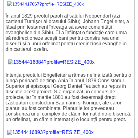
În anul 1829 preotul paroh al satului Neppendorf (azi
cartierul Turnișor al orașului Sibiu), Johann Engelleiter, a
lăsat prin testament întreaga sa avere comunității
evanghelice din Sibiu. El a înființat o fundație care urma
să redirecționeze acești bani pentru construirea unei
biserici și a unui orfelinat pentru credincioșii evanghelici
din cartierul Iozefin.
Intenția preotului Engelleiter a rămas nefinalizată pentru o
lungă perioadă de timp. Abia în anul 1879 Consistoriul
Superior și episcopul Georg Daniel Teutsch au repus în
discuție acest proiect. S-a organizat un concurs de
proiecte, iar în martie 1881 au fost desemnați drept
câștigători constuctorii Baumann și Koniger, ale căror
planuri au fost combinate. Planurile lor prevedeau
construirea unui complex de clădiri format dintr-o biserică,
un orfelinat, un cămin internat și o locuință pentru preot.