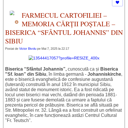
FARMECUL CARTOFILIEI –
MEMORIA CĂRȚII POȘTALE –
BISERICA “SFÂNTUL JOHANNIS” DIN
SIBIU
Postat de
Victor Bivolu
pe Mai 7, 2025 la 22:17
Biserica “Sf
â
ntul Johannis”,
cunoscută ca și
Biserica
"Sf. Ioan” din Sibiu
, în limba germană -
Johanniskirche
,
este o biserică evanghelică de confesiune augustană
(luterană) construită în anul 1912 în municipiul Sibiu,
având statut de monument istoric. Ea a fost ridicată pe
locul unei biserici mai vechi, datând din perioada 1881-
1883 și care fusese demolată ca urmare a faptului că
prezenta pericol de prăbușire. Biserica se află situată pe
Str. Mitropoliei nr. 32. Lângă ea a fost construit un orfelinat
evanghelic, în care funcționează astăzi Centrul Cultural
"Fr. Teutsch".