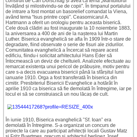
construit de Carl Dorschlag și avea ca temă „Mântuitorul
învățând și milostivindu-se de copii”. În timpanul portalului
de intrare a fost montat un basorelief comandat la Viena,
având tema “Isus printre copii”. Ceasornicarul A.
Hartmann a oferit un orologiu pentru aceasta biserică.
Cele două clădiri au fost inaugurate la 10 noiembrie 1883,
la aniversarea a 400 de ani de la nașterea lui Martin
Luther. Biserica evanghelică se afla în 1909 într-o stare de
degradare, fiind observate o serie de fisuri ale zidurilor.
Comunitatea evanghelică a încercat să repare acest
edificiu, fiindu-i solicitat arhitectului Hans Eder să
întocmească un deviz de cheltuieli. Analizele efectuate au
remarcat existența unui pericol de prăbușire, motiv pentru
care s-a decis evacuarea bisericii până la sfârșitul lunii
ianuarie 1910. Orga a fost transferată în biserica din
cimitir. Presbiteriul Bisericii Evanghelice a hotărât în
aprilie 1910 ca biserica să fie demolată în întregime, iar pe
locul ei să se construiască un nou lăcaș de cult.
În iunie 1910, Biserica evanghelică "Sf. Ioan" era
demolată în întregime. S-a organizat un concurs de
proiecte la care au participat arhitecții locali Gustav Matz
și Fritz Buertmes, precum și arhitectul berlinez Josef