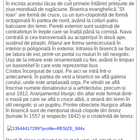
în incinta acestui lăcaș de cult primele întâlniri prilejuite de
ziua mondială de rugăciune.
Biserica evanghelică "Sf.
Ioan" are formă de cruce, cu un turn-clopotniță de formă
octogonală în partea de nord, având la colțuri patru
balcoane din lemn. Pereții exteriori sunt susținuți de
contraforturi în trepte care se înalță până la cornișă. Nava
centrală și cea transversală au acoperișul în două ape,
susținut de pilaștri. Altarul are forma semicirculară în
interior și poligonală în exterior. Intrarea în biserică se face
pe latura de est, printr-un portal cu muluri în stil neogotic.
Ușa de la intrare este ornamentată cu fier, având în timpan
un basorelief în care este reprezentat Isus
Cristos înconjurat de copii. Pe aici se intră într-o
antecameră. În partea de vest a bisericii se află galeria
corului, unde este amplasată orga. Pe vitralii se află
înscrise numele donatorului și a arhitectului, precum și
anul 1912. Aranjamentul liturgic din altar este format dintr-
o masă pe care se află o cruce albă, o strană din lemn în
stil neogotic și un pupitru. Printre obiectele liturgice aflate
în biserică sunt de menționat două clopote din bronz
(turnate în 1557 și respectiv 1642) și o cristelniță de bronz.