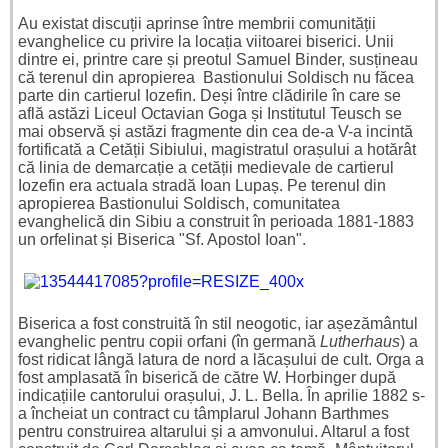
Au existat discuții aprinse între membrii comunității
evanghelice cu privire la locația viitoarei biserici. Unii
dintre ei, printre care și preotul Samuel Binder, susțineau
că terenul din apropierea
Bastionului Soldisch nu făcea
parte din cartierul Iozefin. Deși între clădirile în care se
află astăzi Liceul Octavian Goga și Institutul Teusch se
mai observă și astăzi fragmente din cea de-a V-a incintă
fortificată a Cetății Sibiului, magistratul orașului a hotărât
că linia de demarcație a cetății medievale de cartierul
Iozefin era actuala stradă Ioan Lupaș. Pe terenul din
apropierea Bastionului Soldisch, comunitatea
evanghelică din Sibiu a construit în perioada 1881-1883
un orfelinat și Biserica "Sf. Apostol Ioan".
Biserica a fost construită în stil neogotic, iar așezământul
evanghelic pentru copii orfani (în germană
Lutherhaus
) a
fost ridicat lângă latura de nord a lăcașului de cult. Orga a
fost amplasată în biserică de către W. Horbinger după
indicațiile cantorului orașului, J. L. Bella. În aprilie 1882 s-
a încheiat un contract cu tâmplarul Johann Barthmes
pentru construirea altarului și a amvonului. Altarul a fost