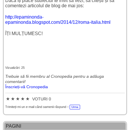
Dacă îți place subiectul te invit să vezi, să citești și să
comentezi articolul de blog de mai jos:
http://epaminonda-
epaminonda.blogspot.com/2014/12/roma-italia.html
ÎȚI MULȚUMESC!
Vizualizări: 25
Trebuie să fii membru al Cronopedia ​​pentru a adăuga
comentarii!
Înscrieți-vă Cronopedia
★
★
★
★
★
VOTURI 0
Trimiteți-mi un e-mail când oamenii răspund –
Urma
PAGINI