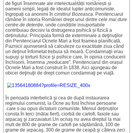
de figuri însemnate ale intelectualității românești și
oameni simpli, legați de idealul luptei anticomuniste,
îngropați ca anonimi în
cimitirul Bozeasca
. Penitenciarul
rămâne în istoria României drept unul dintre
cele mai dure
centre de detenție
, unde condițiile insuportabile
contribuiau decisiv la distrugerea psihică și fizică a
deținutului. Principala formă de exterminare a deţinuţilor
din Penitenciarul Ocnele Mari a fost foamea planificată.
Paznicii ajunseseră să calculeze cu exactitate ziua când
un deţinut înfometat trebuia să moară. Condamnaţii erau
supuşi şi torturii fizice şi psihice care, în opinia conducerii
închisorii, însemna „reeducare”. Penitenciarul din orașul
Ocnele Mari a fost construit în 1838. Aici ajungeau de
obicei deţinuţii de drept comun condamnaţi pe viaţă.
În perioada interbelică şi cea de după instaurarea
regimului comunist, la Ocne au fost închise persoane
care s-au opus dictaturii comuniste. Meniul deținuților
consta în terci (mălai fiert), ciorbă de cartofi, fasole sau
arpacaş şi zarzavaturi.Un ocnaş nu avea dreptul la mai
mult de 800 de grame de cartofi pe săptămână, 100 de
grame de arpacaş, 300 de grame de ceapă şi câteva zeci