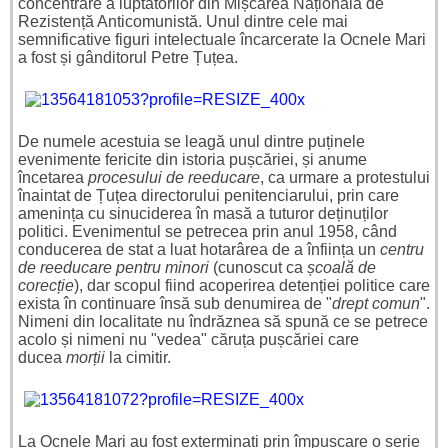
concentrare a luptătorilor din Mișcarea Națională de
Rezistență Anticomunistă. Unul dintre cele mai
semnificative figuri intelectuale încarcerate la Ocnele Mari
a fost și gânditorul Petre Țuțea.
De numele acestuia se leagă unul dintre puținele
evenimente fericite din istoria pușcăriei, și anume
încetarea
procesului de reeducare
, ca urmare a protestului
înaintat de Țuțea directorului penitenciarului, prin care
amenința cu sinuciderea în masă a tuturor deținuților
politici. Evenimentul se petrecea prin anul 1958, când
conducerea de stat a luat hotarârea de a înființa un
centru
de reeducare pentru minori
(cunoscut ca
școală de
corecție
), dar scopul fiind acoperirea detenției politice care
exista în continuare însă sub denumirea de "
drept comun
".
Nimeni din localitate nu îndrăznea să spună ce se petrece
acolo și nimeni nu "vedea" căruța pușcăriei care
ducea
morții
la cimitir.
La Ocnele Mari au fost exterminați prin împușcare o serie