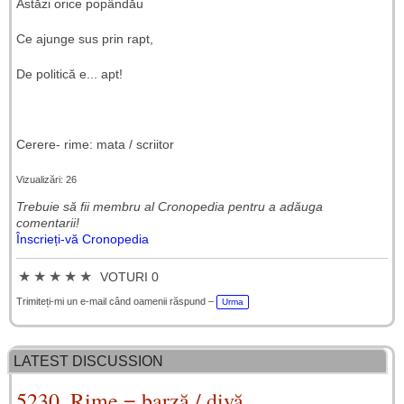
Astăzi orice popândău
Ce ajunge sus prin rapt,
De politică e... apt!
Cerere- rime: mata / scriitor
Vizualizări: 26
Trebuie să fii membru al Cronopedia ​​pentru a adăuga
comentarii!
Înscrieți-vă Cronopedia
★
★
★
★
★
VOTURI 0
Trimiteți-mi un e-mail când oamenii răspund –
Urma
LATEST DISCUSSION
5230. Rime = barză / divă