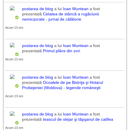
postarea de blog
a lui
Ioan Muntean
a fost
prezentată
Cetatea de stâncă a rugăciunii
nemicșorate - jurnal de călătorie
Acum 13 ore
postarea de blog
a lui
Ioan Muntean
a fost
prezentată
Primul plâns din zori
Acum 13 ore
postarea de blog
a lui
Ioan Muntean
a fost
prezentată
Ocoalele de pe Bistriţa şi Hotarul
Probejeniei (Moldova) - legende româneşti
Acum 13 ore
postarea de blog
a lui
Ioan Muntean
a fost
prezentată
teascul de stejar şi tăpşanul de catifea
Acum 13 ore