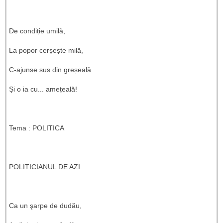
De condiție umilă,
La popor cerșește milă,
C-ajunse sus din greșeală
Și o ia cu... amețeală!
Tema : POLITICA
POLITICIANUL DE AZI
Ca un şarpe de dudău,