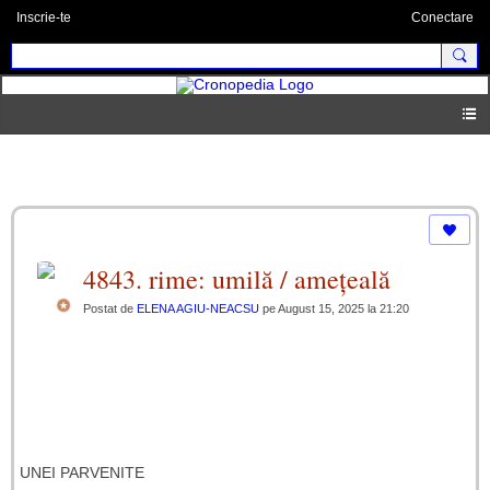
Inscrie-te
Conectare
lanţul catrenelor umoristice
4843. rime: umilă / amețeală
Postat de
ELENA AGIU-NEACSU
pe August 15, 2025 la 21:20
UNEI PARVENITE