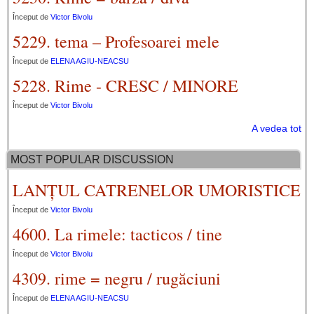
Început de
Victor Bivolu
5229. tema – Profesoarei mele
Început de
ELENA AGIU-NEACSU
5228. Rime - CRESC / MINORE
Început de
Victor Bivolu
A vedea tot
MOST POPULAR DISCUSSION
LANȚUL CATRENELOR UMORISTICE
Început de
Victor Bivolu
4600. La rimele: tacticos / tine
Început de
Victor Bivolu
4309. rime = negru / rugăciuni
Început de
ELENA AGIU-NEACSU