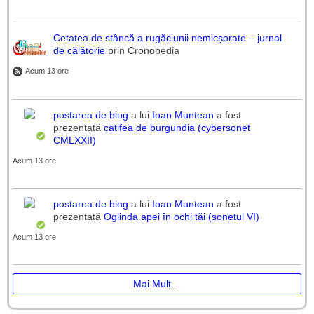
Cetatea de stâncă a rugăciunii nemicșorate – jurnal
de călătorie
prin Cronopedia
Acum 13 ore
postarea de blog
a lui
Ioan Muntean
a fost
prezentată
catifea de burgundia (cybersonet
CMLXXII)
Acum 13 ore
postarea de blog
a lui
Ioan Muntean
a fost
prezentată
Oglinda apei în ochi tăi (sonetul VI)
Acum 13 ore
Mai Mult…