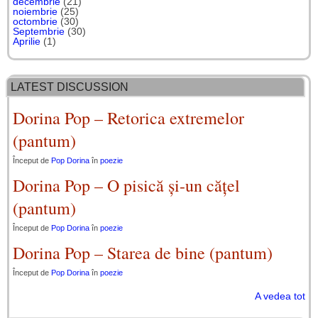
decembrie
(21)
noiembrie
(25)
octombrie
(30)
Septembrie
(30)
Aprilie
(1)
LATEST DISCUSSION
Dorina Pop – Retorica extremelor
(pantum)
Început de
Pop Dorina
în
poezie
Dorina Pop – O pisică și-un cățel
(pantum)
Început de
Pop Dorina
în
poezie
Dorina Pop – Starea de bine (pantum)
Început de
Pop Dorina
în
poezie
A vedea tot