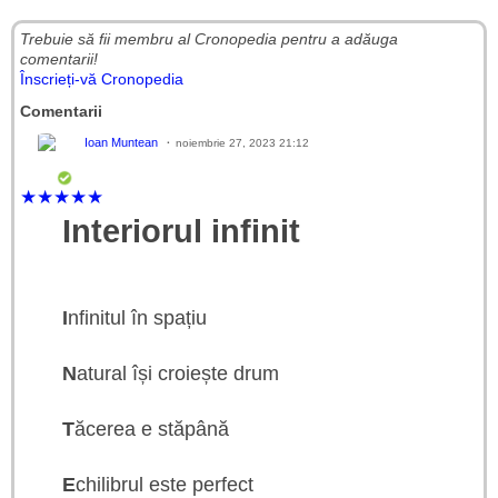
Trebuie să fii membru al Cronopedia ​​pentru a adăuga
comentarii!
Înscrieți-vă Cronopedia
Comentarii
Ioan Muntean
noiembrie 27, 2023 21:12
★
★
★
★
★
Interiorul infinit
I
nfinitul în spațiu
N
atural își croiește drum
T
ăcerea e stăpână
E
chilibrul este perfect