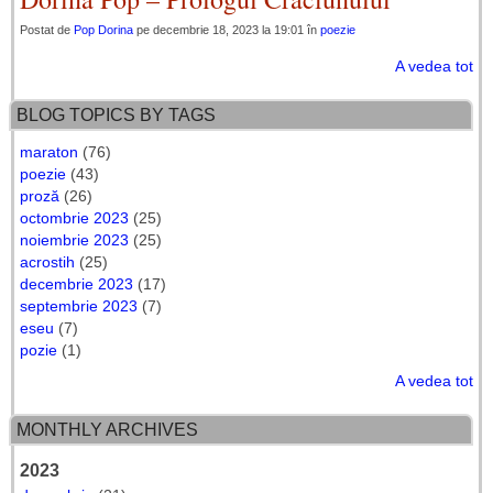
Postat de
Pop Dorina
pe decembrie 18, 2023 la 19:01 în
poezie
A vedea tot
BLOG TOPICS BY TAGS
maraton
(76)
poezie
(43)
proză
(26)
octombrie 2023
(25)
noiembrie 2023
(25)
acrostih
(25)
decembrie 2023
(17)
septembrie 2023
(7)
eseu
(7)
pozie
(1)
A vedea tot
MONTHLY ARCHIVES
2023