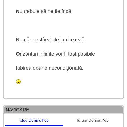
N
u trebuie să ne fie frică
N
umăr nesfârșit de lumi există
O
rizonturi infinite vor fi fost posibile
I
ubirea doar e necondiționată.
NAVIGARE
blog Dorina Pop
forum Dorina Pop