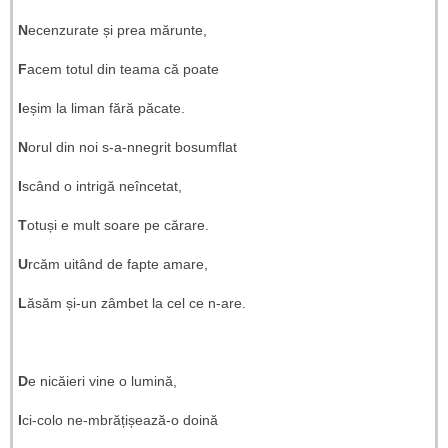
N
ecenzurate și prea mărunte,
F
acem totul din teama că poate
I
eșim la liman fără păcate.
N
orul din noi s-a-nnegrit bosumflat
I
scând o intrigă neîncetat,
T
otuși e mult soare pe cărare.
U
rcăm uitând de fapte amare,
L
ăsăm și-un zâmbet la cel ce n-are.
D
e nicăieri vine o lumină,
I
ci-colo ne-mbrățișează-o doină