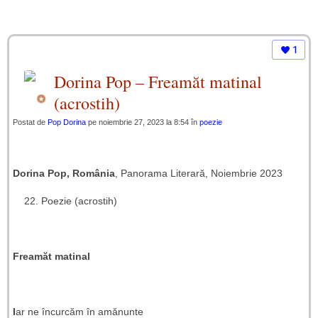
1
Dorina Pop – Freamăt matinal
(acrostih)
Postat de
Pop Dorina
pe noiembrie 27, 2023 la 8:54 în
poezie
Dorina Pop, România
, Panorama Literară, Noiembrie 2023
Poezie (acrostih)
Freamăt matinal
I
ar ne încurcăm în amănunte