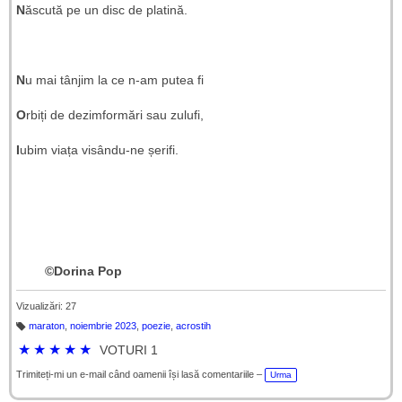
N
ăscută pe un disc de platină.
N
u mai tânjim la ce n-am putea fi
O
rbiți de dezimformări sau zulufi,
I
ubim viața visându-ne șerifi.
©Dorina Pop
Vizualizări: 27
maraton
,
noiembrie 2023
,
poezie
,
acrostih
Et
ic
★
★
★
★
★
VOTURI 1
h
et
e
Trimiteți-mi un e-mail când oamenii își lasă comentariile –
Urma