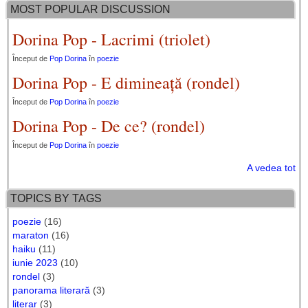
MOST POPULAR DISCUSSION
Dorina Pop - Lacrimi (triolet)
Început de
Pop Dorina
în
poezie
Dorina Pop - E dimineață (rondel)
Început de
Pop Dorina
în
poezie
Dorina Pop - De ce? (rondel)
Început de
Pop Dorina
în
poezie
A vedea tot
TOPICS BY TAGS
poezie
(16)
maraton
(16)
haiku
(11)
iunie 2023
(10)
rondel
(3)
panorama literară
(3)
literar
(3)