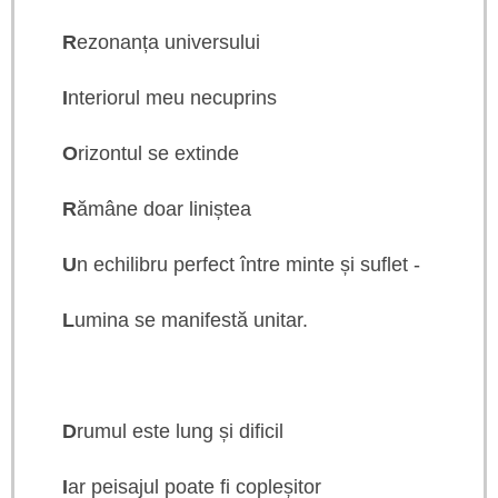
R
ezonanța universului
I
nteriorul meu necuprins
O
rizontul se extinde
R
ămâne doar liniștea
U
n echilibru perfect între minte și suflet -
L
umina se manifestă unitar.
D
rumul este lung și dificil
I
ar peisajul poate fi copleșitor