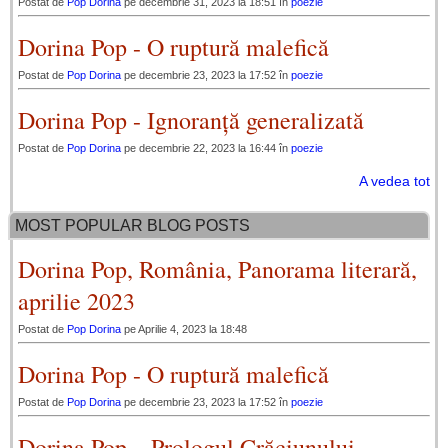
Postat de
Pop Dorina
pe decembrie 31, 2023 la 18:51 în
poezie
Dorina Pop - O ruptură malefică
Postat de
Pop Dorina
pe decembrie 23, 2023 la 17:52 în
poezie
Dorina Pop - Ignoranță generalizată
Postat de
Pop Dorina
pe decembrie 22, 2023 la 16:44 în
poezie
A vedea tot
MOST POPULAR BLOG POSTS
Dorina Pop, România, Panorama literară,
aprilie 2023
Postat de
Pop Dorina
pe Aprilie 4, 2023 la 18:48
Dorina Pop - O ruptură malefică
Postat de
Pop Dorina
pe decembrie 23, 2023 la 17:52 în
poezie
Dorina Pop – Prologul Crăciunului