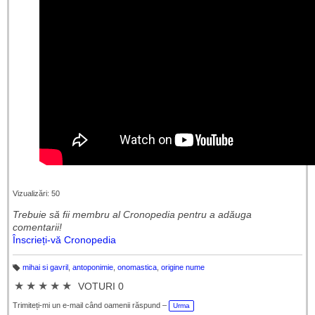
Vizualizări: 50
Trebuie să fii membru al Cronopedia ​​pentru a adăuga
comentarii!
Înscrieți-vă Cronopedia
mihai si gavril
,
antoponimie
,
onomastica
,
origine nume
Et
ic
★
★
★
★
★
VOTURI 0
h
et
e
Trimiteți-mi un e-mail când oamenii răspund –
Urma