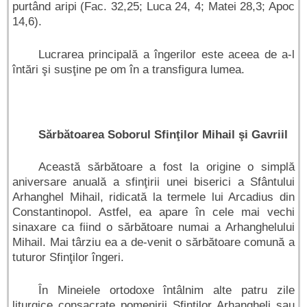
purtând aripi (Fac. 32,25; Luca 24, 4; Matei 28,3; Apoc
14,6).
Lucrarea principală a îngerilor este aceea de a-l
întări şi susţine pe om în a transfigura lumea.
Sărbătoarea Soborul Sfinţilor Mihail şi Gavriil
Această sărbătoare a fost la origine o simplă
aniversare anuală a sfinţirii unei biserici a Sfântului
Arhanghel Mihail, ridicată la termele lui Arcadius din
Constantinopol. Astfel, ea apare în cele mai vechi
sinaxare ca fiind o sărbătoare numai a Arhanghelului
Mihail. Mai târziu ea a de-venit o sărbătoare comună a
tuturor Sfinţilor îngeri.
În Mineiele ortodoxe întâlnim alte patru zile
liturgice consacrate pomenirii Sfinţilor Arhangheli sau