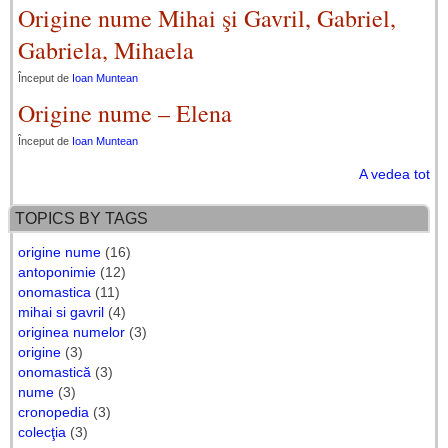
Origine nume Mihai şi Gavril, Gabriel,
Gabriela, Mihaela
Început de
Ioan Muntean
Origine nume – Elena
Început de
Ioan Muntean
A vedea tot
TOPICS BY TAGS
origine nume
(16)
antoponimie
(12)
onomastica
(11)
mihai si gavril
(4)
originea numelor
(3)
origine
(3)
onomastică
(3)
nume
(3)
cronopedia
(3)
colecţia
(3)