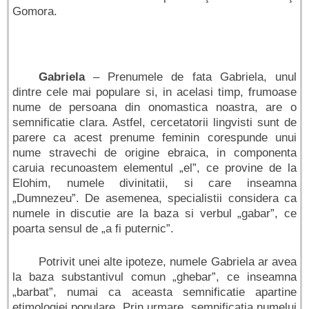
Gomora.
Gabriela
– Prenumele de fata Gabriela, unul
dintre cele mai populare si, in acelasi timp, frumoase
nume de persoana din onomastica noastra, are o
semnificatie clara. Astfel, cercetatorii lingvisti sunt de
parere ca acest prenume feminin corespunde unui
nume stravechi de origine ebraica, in componenta
caruia recunoastem elementul „el”, ce provine de la
Elohim, numele divinitatii, si care inseamna
„Dumnezeu”. De asemenea, specialistii considera ca
numele in discutie are la baza si verbul „gabar”, ce
poarta sensul de „a fi puternic”.
Potrivit unei alte ipoteze, numele Gabriela ar avea
la baza substantivul comun „ghebar”, ce inseamna
„barbat”, numai ca aceasta semnificatie apartine
etimologiei populare. Prin urmare, semnificatia numelui