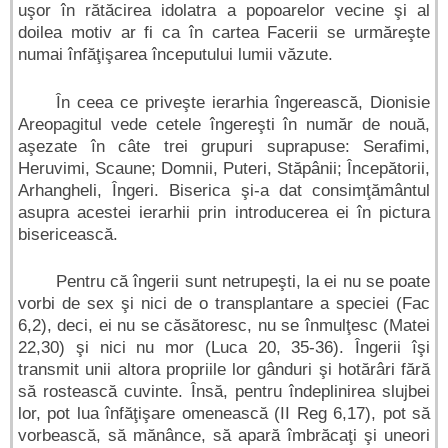
uşor în rătăcirea idolatra a popoarelor vecine şi al
doilea motiv ar fi ca în cartea Facerii se urmăreşte
numai înfăţişarea începutului lumii văzute.
În ceea ce priveşte ierarhia îngerească, Dionisie
Areopagitul vede cetele îngereşti în număr de nouă,
aşezate în câte trei grupuri suprapuse: Serafimi,
Heruvimi, Scaune; Domnii, Puteri, Stăpânii; Începătorii,
Arhangheli, Îngeri. Biserica şi-a dat consimţământul
asupra acestei ierarhii prin introducerea ei în pictura
bisericească.
Pentru că îngerii sunt netrupeşti, la ei nu se poate
vorbi de sex şi nici de o transplantare a speciei (Fac
6,2), deci, ei nu se căsătoresc, nu se înmulţesc (Matei
22,30) şi nici nu mor (Luca 20, 35-36). Îngerii îşi
transmit unii altora propriile lor gânduri şi hotărâri fără
să rostească cuvinte. Însă, pentru îndeplinirea slujbei
lor, pot lua înfăţişare omenească (II Reg 6,17), pot să
vorbească, să mănânce, să apară îmbrăcaţi şi uneori