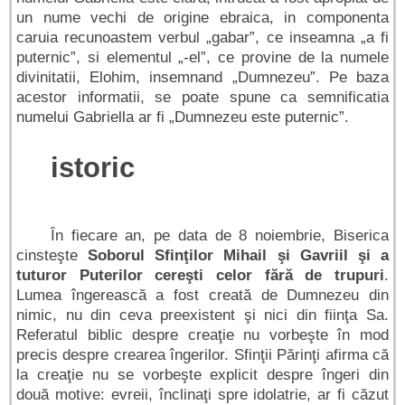
un nume vechi de origine ebraica, in componenta
caruia recunoastem verbul „gabar”, ce inseamna „a fi
puternic”, si elementul „-el”, ce provine de la numele
divinitatii, Elohim, insemnand „Dumnezeu”. Pe baza
acestor informatii, se poate spune ca semnificatia
numelui Gabriella ar fi „Dumnezeu este puternic”.
istoric
În fiecare an, pe data de 8 noiembrie, Biserica
cinsteşte
Soborul Sfinţilor Mihail şi Gavriil şi a
tuturor Puterilor cereşti celor fără de trupuri
.
Lumea îngerească a fost creată de Dumnezeu din
nimic, nu din ceva preexistent şi nici din fiinţa Sa.
Referatul biblic despre creaţie nu vorbeşte în mod
precis despre crearea îngerilor. Sfinţii Părinţi afirma că
la creaţie nu se vorbeşte explicit despre îngeri din
două motive: evreii, înclinaţi spre idolatrie, ar fi căzut