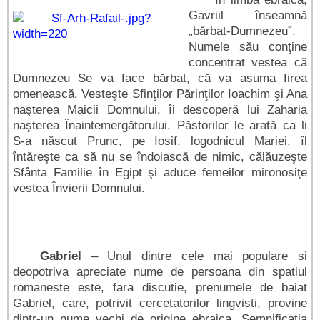
Gavriil înseamnă
„bărbat-Dumnezeu”.
Numele său conţine
concentrat vestea că
Dumnezeu Se va face bărbat, că va asuma firea
omenească. Vesteşte Sfinţilor Părinţilor Ioachim şi Ana
naşterea Maicii Domnului, îi descoperă lui Zaharia
naşterea Înaintemergătorului. Păstorilor le arată ca li
S-a născut Prunc, pe Iosif, logodnicul Mariei, îl
întăreşte ca să nu se îndoiască de nimic, călăuzeşte
Sfânta Familie în Egipt şi aduce femeilor mironosiţe
vestea Învierii Domnului.
Gabriel
– Unul dintre cele mai populare si
deopotriva apreciate nume de persoana din spatiul
romaneste este, fara discutie, prenumele de baiat
Gabriel, care, potrivit cercetatorilor lingvisti, provine
dintr-un nume vechi de origine ebraica. Semnificatia