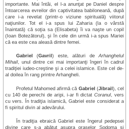
importante. Mai întâi, el l-a anunţat pe Daniel despre
întoarcerea evreilor din captivitatea babiloneană, după
care i-a revelat (printr-o viziune spirituală) viitorul
naţiunilor. Tot el i-a spus lui Zaharia (la o vârstă
înaintată) că soţia sa (Elisabeta) îi va naşte un copil
(Ioan Botezătorul), şi în cele din urmă i-a spus Mariei
că ea este cea aleasă dintre femei.
Gabriel
(
Gavril
) este, alături de
Arhanghelul
Mihail
, unul dintre cei mai importanţi îngeri în cadrul
tradiţiei iudeo-creştine şi a celei islamice. Este cel de-
al doilea în rang printre Arhangheli.
Profetul Mahomed afirmă că
Gabriel
(
Jibrail
), cel
cu 140 de perechi de aripi, i-ar fi dictat
Coranul
, vers
cu vers. În tradiţia islamică, Gabriel este considerat a
fi spiritul divin al adevărului.
În tradiţia ebraică Gabriel este îngerul pedepsei
divine care s-a abătut asupra oraşelor Sodoma şi