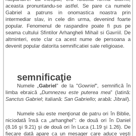
aceasta pronuntandu-se astfel. Se pare ca numele
Gabriel a patruns in onomastica noastra prin
intermediar slav, in cele din urma, devenind foarte
popular. Fenomenul de raspandire poate fi pus pe
seama cultului Sfintilor Arhangheli Mihail si Gavriil. De
altminteri, este clar ca acest nume de persoana a
devenit popular datorita semnificatiei sale religioase.
semnificaţie
Numele „
Gabriel
” de la "
Gowriel
", semnifică în
limba ebraică „
Dumnezeu este puterea mea
” (latină:
Sanctus Gabriel
; italiană:
San Gabriello
; arabă:
Jibrail
).
Numele său este menţionat de patru ori în Biblie,
niciodată însă ca „arhanghel”: de două ori în Daniel
(8.16 şi 9.21) şi de două ori în Luca (1.19 şi 1.26). De
fiecare dată apare ca un mesager care aduce veşti