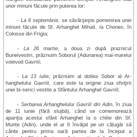
unor minuni făcute prin puterea lor:
-
La 6 septembrie
, se săvârşeşte pomenirea unei
minuni făcute de Sf. Arhanghel Mihail, la Chones, în
Colosse din Frigia;
-
La 26 martie
, a doua zi după praznicul
Buneivestiri, prăznuim Soborul (Adunarea) mai-marelui
voievod Gavriil;
-
La 13 iulie
, prăznuim al doilea Sobor al Ar-
hanghelului Gavriil, care este la origine ziua sfinţirii
unei bi-serici vestite a Sfântului Arhanghel Gavriil;
-
Serbarea Arhanghelului Gavriil din Adin
, în ziua
de 11 iunie (fără slujbă), când se comemorează
apariţia acestui sfânt Arhanghel la o chilie din Sf.
Munte (Adin), unde el ar fi învăţat pe un călugăr să
cânte pentru prima oară partea de la început a