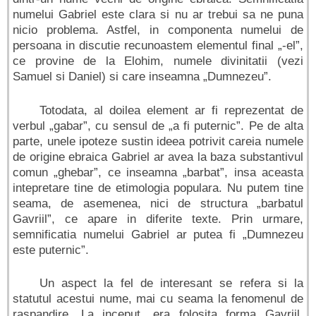
numelui Gabriel este clara si nu ar trebui sa ne puna
nicio problema. Astfel, in componenta numelui de
persoana in discutie recunoastem elementul final „-el”,
ce provine de la Elohim, numele divinitatii (vezi
Samuel si Daniel) si care inseamna „Dumnezeu”.
Totodata, al doilea element ar fi reprezentat de
verbul „gabar”, cu sensul de „a fi puternic”. Pe de alta
parte, unele ipoteze sustin ideea potrivit careia numele
de origine ebraica Gabriel ar avea la baza substantivul
comun „ghebar”, ce inseamna „barbat”, insa aceasta
intepretare tine de etimologia populara. Nu putem tine
seama, de asemenea, nici de structura „barbatul
Gavriil”, ce apare in diferite texte. Prin urmare,
semnificatia numelui Gabriel ar putea fi „Dumnezeu
este puternic”.
Un aspect la fel de interesant se refera si la
statutul acestui nume, mai cu seama la fenomenul de
raspandire. La inceput, era folosita forma Gavriil,