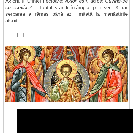
Axionului Sfintei Fecioare:
Axion esti
, adică:
Cuvine-se
cu adevărat
...; faptul s-ar fi întâmplat prin sec. X, iar
serbarea a rămas până azi limitată la manăstirile
atonite.
[...]