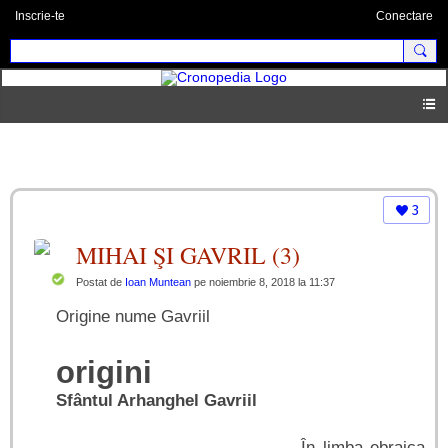
Inscrie-te
Conectare
Origine nume
3
MIHAI ŞI GAVRIL (3)
Postat de
Ioan Muntean
pe noiembrie 8, 2018 la 11:37
Origine nume Gavriil
origini
Sfântul Arhanghel Gavriil
În limba ebraica,