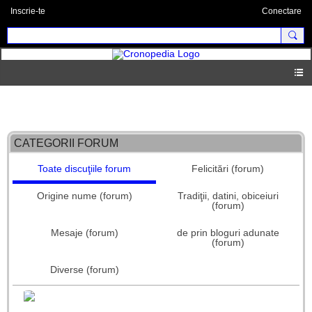
Inscrie-te
Conectare
Forum principal
CATEGORII FORUM
Toate discuţiile forum
Felicitări (forum)
Origine nume (forum)
Tradiţii, datini, obiceiuri
(forum)
Mesaje (forum)
de prin bloguri adunate
(forum)
Diverse (forum)