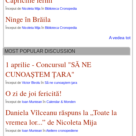
Început de
Nicoleta Mija
în
Biblioteca Cronopedia
Ninge în Brăila
Început de
Nicoleta Mija
în
Biblioteca Cronopedia
A vedea tot
MOST POPULAR DISCUSSION
1 aprilie - Concursul "SĂ NE
CUNOAȘTEM ȚARA"
Început de
Victor Bivolu
în
Să ne cunoaştem ţara
O zi de joi fericită!
Început de
Ioan Muntean
în
Calendar & Monden
Daniela Vîlceanu răspuns la „Toate la
vremea lor...” de Nicoleta Mija
Început de
Ioan Muntean
în
Ateliere cronopediene