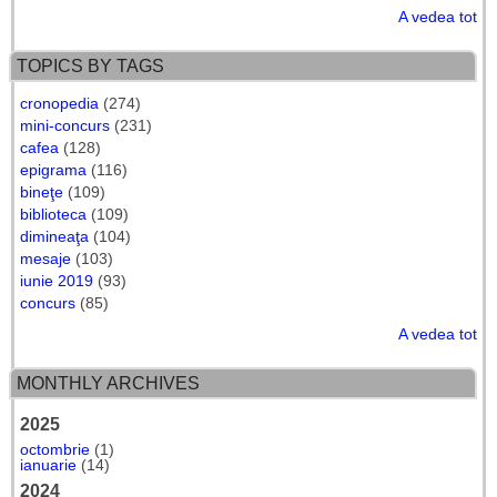
A vedea tot
TOPICS BY TAGS
cronopedia
(274)
mini-concurs
(231)
cafea
(128)
epigrama
(116)
bineţe
(109)
biblioteca
(109)
dimineaţa
(104)
mesaje
(103)
iunie 2019
(93)
concurs
(85)
A vedea tot
MONTHLY ARCHIVES
2025
octombrie
(1)
ianuarie
(14)
2024