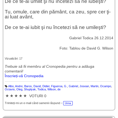
De ce te-ai umilit şi nu încetezi să ne iubeşti?
Tu, omule, care din pământ, ca zeu, spre cer ţi-
ai luat avânt,
De ce te-ai iubit şi nu încetezi să ne umileşti?
Gabriel Todica 26.12.2014
Foto: Tablou de David G. Wilson
Vizualizări: 17
Trebuie să fii membru al Cronopedia ​​pentru a adăuga
comentarii!
Înscrieți-vă Cronopedia
Albo
,
Andre
,
Baros
,
David
,
Didier
,
Figueroa
,
G.
,
Gabriel
,
Josean
,
Martin
,
Ocampo
,
Et
Octavio
,
Oleg
,
Shuplyak
,
Todica
,
Wilson
,
de
ic
h
★
★
★
★
★
VOTURI 0
et
e
Trimiteți-mi un e-mail când oamenii răspund –
Urma