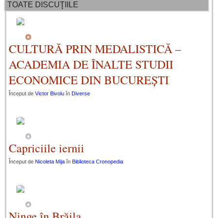
TOATE DISCUŢIILE
CULTURĂ PRIN MEDALISTICĂ –
ACADEMIA DE ÎNALTE STUDII
ECONOMICE DIN BUCUREȘTI
Început de
Victor Bivolu
în
Diverse
Capriciile iernii
Început de
Nicoleta Mija
în
Biblioteca Cronopedia
Ninge în Brăila