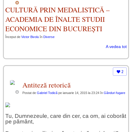
CULTURĂ PRIN MEDALISTICĂ –
ACADEMIA DE ÎNALTE STUDII
ECONOMICE DIN BUCUREȘTI
Început de
Victor Bivolu
în
Diverse
A vedea tot
2
Antiteză retorică
Postat de
Gabriel Todică
pe ianuarie 14, 2015 la 23:24 în
Gânduri fugare
Tu, Dumnezeule, care din cer, ca om, ai coborât
pe pământ,