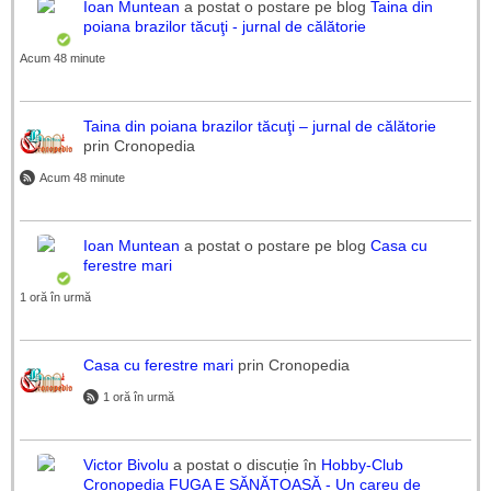
Ioan Muntean
a postat o postare pe blog
Taina din
poiana brazilor tăcuţi - jurnal de călătorie
Acum 48 minute
Taina din poiana brazilor tăcuţi – jurnal de călătorie
prin Cronopedia
Acum 48 minute
Ioan Muntean
a postat o postare pe blog
Casa cu
ferestre mari
1 oră în urmă
Casa cu ferestre mari
prin Cronopedia
1 oră în urmă
Victor Bivolu
a postat o discuție în
Hobby-Club
Cronopedia
FUGA E SĂNĂTOASĂ - Un careu de