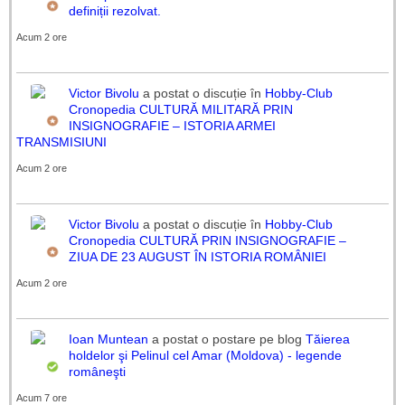
definiții rezolvat.
Acum 2 ore
Victor Bivolu
a postat o discuție în
Hobby-Club
Cronopedia
CULTURĂ MILITARĂ PRIN
INSIGNOGRAFIE – ISTORIA ARMEI
TRANSMISIUNI
Acum 2 ore
Victor Bivolu
a postat o discuție în
Hobby-Club
Cronopedia
CULTURĂ PRIN INSIGNOGRAFIE –
ZIUA DE 23 AUGUST ÎN ISTORIA ROMÂNIEI
Acum 2 ore
Ioan Muntean
a postat o postare pe blog
Tăierea
holdelor şi Pelinul cel Amar (Moldova) - legende
româneşti
Acum 7 ore