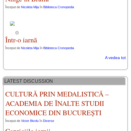
Început de
Nicoleta Mija
în
Biblioteca Cronopedia
Într-o iarnă
Început de
Nicoleta Mija
în
Biblioteca Cronopedia
A vedea tot
LATEST DISCUSSION
CULTURĂ PRIN MEDALISTICĂ –
ACADEMIA DE ÎNALTE STUDII
ECONOMICE DIN BUCUREȘTI
Început de
Victor Bivolu
în
Diverse
Capriciile iernii