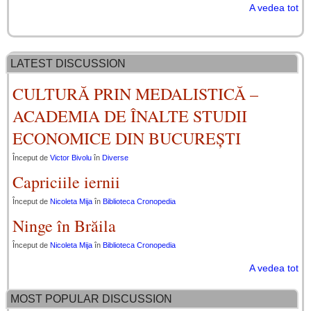
A vedea tot
LATEST DISCUSSION
CULTURĂ PRIN MEDALISTICĂ –
ACADEMIA DE ÎNALTE STUDII
ECONOMICE DIN BUCUREȘTI
Început de
Victor Bivolu
în
Diverse
Capriciile iernii
Început de
Nicoleta Mija
în
Biblioteca Cronopedia
Ninge în Brăila
Început de
Nicoleta Mija
în
Biblioteca Cronopedia
A vedea tot
MOST POPULAR DISCUSSION