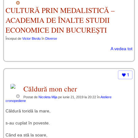
CULTURĂ PRIN MEDALISTICĂ –
ACADEMIA DE ÎNALTE STUDII
ECONOMICE DIN BUCUREȘTI
Început de
Victor Bivolu
în
Diverse
A vedea tot
1
Căldură mon cher
Postat de
Nicoleta Mija
pe iunie 21, 2019 la 20:22 în
Ateliere
cronopediene
Căldură toridă la mare,
s-au cuplat în poveste.
Când ea stă la soare,