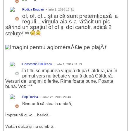
Rodica Bogdan
iulie 1, 2019 19:41
of, of, of... ştiai că sunt pretemţioasă la
reguli... virgula aia s-a rătăcit un pic
sărind un spaţiu! of of şi doi cartofi, adică 2
steluţe! **
Constantin Bidulescu
iulie 1, 2019 11:13
În titlu se impunea virgulă după Căldură, iar în
primul vers nu trebuie virgulă după Căldură.
Versuri de lungimi diferite. Rime foarte bune. Poanta
bună. Vot: ***
Pop Dorina
iunie 25, 2019 20:46
Bine-ar fi să stea la umbră,
Împreună cu-o... berică.
Viața-i dulce și nu sumbră,