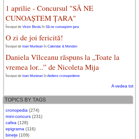
1 aprilie - Concursul "SĂ NE
CUNOAȘTEM ȚARA"
Început de
Victor Bivolu
în
Să ne cunoaştem ţara
O zi de joi fericită!
Început de
Ioan Muntean
în
Calendar & Monden
Daniela Vîlceanu răspuns la „Toate la
vremea lor...” de Nicoleta Mija
Început de
Ioan Muntean
în
Ateliere cronopediene
A vedea tot
TOPICS BY TAGS
cronopedia
(274)
mini-concurs
(231)
cafea
(128)
epigrama
(116)
bineţe
(109)