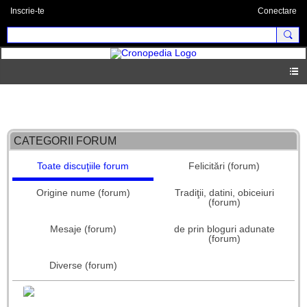
Inscrie-te
Conectare
Forum principal
CATEGORII FORUM
Toate discuţiile forum
Felicitări (forum)
Origine nume (forum)
Tradiţii, datini, obiceiuri
(forum)
Mesaje (forum)
de prin bloguri adunate
(forum)
Diverse (forum)