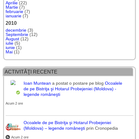
Aprilie
(22)
Martie
(7)
februarie
(7)
ianuarie
(7)
2010
decembrie
(3)
Septembrie
(12)
August
(12)
iulie
(5)
iunie
(1)
Mai
(1)
ACTIVITĂŢI RECENTE
Ioan Muntean
a postat o postare pe blog
Ocoalele
de pe Bistriţa şi Hotarul Probejeniei (Moldova) -
legende româneşti
Acum 2 ore
Ocoalele de pe Bistriţa şi Hotarul Probejeniei
(Moldova) – legende româneşti
prin Cronopedia
Acum 2 ore