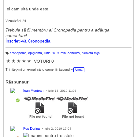
el cam uită unde este.
Vizualizări: 24
Trebuie să fii membru al Cronopedia ​​pentru a adăuga
comentarii!
Înscrieți-vă Cronopedia
cronopedia
,
epigrama
,
iunie 2019
,
mini-concurs
,
nicoleta mija
Et
ic
★
★
★
★
★
VOTURI 0
h
et
e
Trimiteți-mi un e-mail când oamenii răspund –
Urma
Răspunsuri
Ioan Muntean
iulie 13, 2019 11:06
Pop Dorina
iulie 2, 2019 17:04