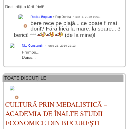
Deci trăiți-o fără frică!
Rodica Bogdan
> Pop Dorina
iulie 1, 2019 19:43
bere rece pe plajă... ce poate fi mai
dorit? Fără frică la mare, la soare... 3
berici! ***
(de la mine)!
Nitu Constantin
iunie 23, 2019 22:13
Frumos...
Duios...
TOATE DISCUŢIILE
CULTURĂ PRIN MEDALISTICĂ –
ACADEMIA DE ÎNALTE STUDII
ECONOMICE DIN BUCUREȘTI