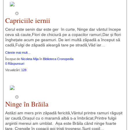
Capriciile iernii
Cerul este senin dar este ger în curte, Ninge dar vântul începe
ceva să caute,Flori de chiciură pe a copacilor ramuri,Dar și flori
înghețate acum pe geamuri. De ieri multă zăpadă a început să
cadă,Fulgi de zăpadă aleargă tare pe stradă,Văd iar…
Citeste mai mult…
Început de
Nicoleta Mija
în
Biblioteca Cronopedia
0 Răspunsuri
Vizualizări:
128
Ninge în Brăila
Astăzi am mers prin zăpadă fericită,Vântul printre ramuri răgușit
iar caută,Orașul cu o maramă albă s-a îmbrăcat,Printre fulgii
argintii mereui am umblat. Așa este Brăila când ninge foarte
tare, Crengile în copacii goi triști trosnesc,Sunt copil…