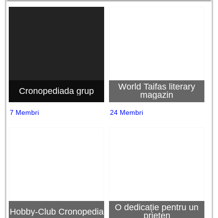
World Taifas literary
Cronopediada grup
magazin
7 Membri
24 Membri
O dedicație pentru un
Hobby-Club Cronopedia
prieten