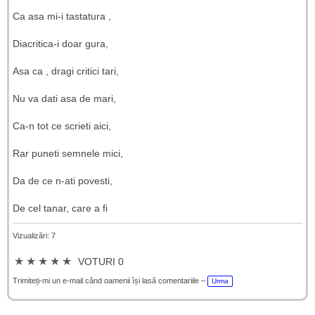
Ca asa mi-i tastatura ,
Diacritica-i doar gura,
Asa ca , dragi critici tari,
Nu va dati asa de mari,
Ca-n tot ce scrieti aici,
Rar puneti semnele mici,
Da de ce n-ati povesti,
De cel tanar, care a fi
Vizualizări: 7
★
★
★
★
★
VOTURI 0
Trimiteți-mi un e-mail când oamenii își lasă comentariile –
Urma