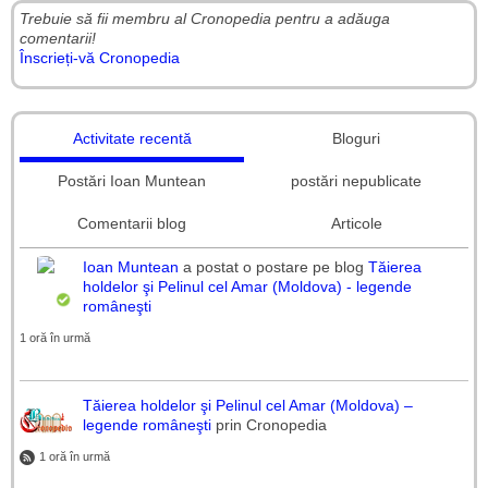
Trebuie să fii membru al Cronopedia ​​pentru a adăuga
comentarii!
Înscrieți-vă Cronopedia
Activitate recentă
Bloguri
Postări Ioan Muntean
postări nepublicate
Comentarii blog
Articole
Ioan Muntean
a postat o postare pe blog
Tăierea
holdelor şi Pelinul cel Amar (Moldova) - legende
româneşti
1 oră în urmă
Tăierea holdelor şi Pelinul cel Amar (Moldova) –
legende româneşti
prin Cronopedia
1 oră în urmă