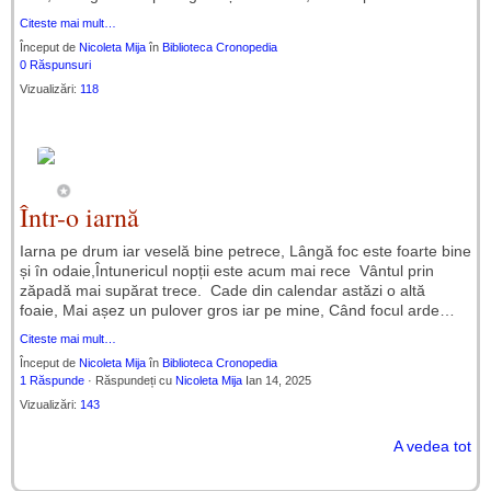
Citeste mai mult…
Început de
Nicoleta Mija
în
Biblioteca Cronopedia
0 Răspunsuri
Vizualizări:
118
Într-o iarnă
Iarna pe drum iar veselă bine petrece, Lângă foc este foarte bine
și în odaie,Întunericul nopții este acum mai rece Vântul prin
zăpadă mai supărat trece. Cade din calendar astăzi o altă
foaie, Mai așez un pulover gros iar pe mine, Când focul arde…
Citeste mai mult…
Început de
Nicoleta Mija
în
Biblioteca Cronopedia
1 Răspunde
· Răspundeți cu
Nicoleta Mija
Ian 14, 2025
Vizualizări:
143
A vedea tot