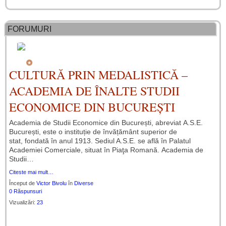
FORUMURI
CULTURĂ PRIN MEDALISTICĂ –
ACADEMIA DE ÎNALTE STUDII
ECONOMICE DIN BUCUREȘTI
Academia de Studii Economice din București, abreviat A.S.E.
București, este o instituție de învățământ superior de
stat, fondată în anul 1913. Sediul A.S.E. se află în Palatul
Academiei Comerciale, situat în Piaţa Romană. Academia de
Studii…
Citeste mai mult…
Început de
Victor Bivolu
în
Diverse
0 Răspunsuri
Vizualizări:
23