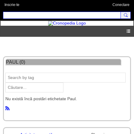
Inscrie-te
Conectare
Blog
PAUL (0)
Nu există încă postări etichetate Paul.
R
S
S