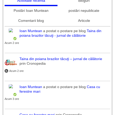
Activitate recentă
Bloguri
Postări Ioan Muntean
postări nepublicate
Comentarii blog
Articole
Ioan Muntean
a postat o postare pe blog
Taina din
poiana brazilor tăcuţi - jurnal de călătorie
Acum 2 ore
Taina din poiana brazilor tăcuţi – jurnal de călătorie
prin Cronopedia
Acum 2 ore
Ioan Muntean
a postat o postare pe blog
Casa cu
ferestre mari
Acum 3 ore
Casa cu ferestre mari
prin Cronopedia