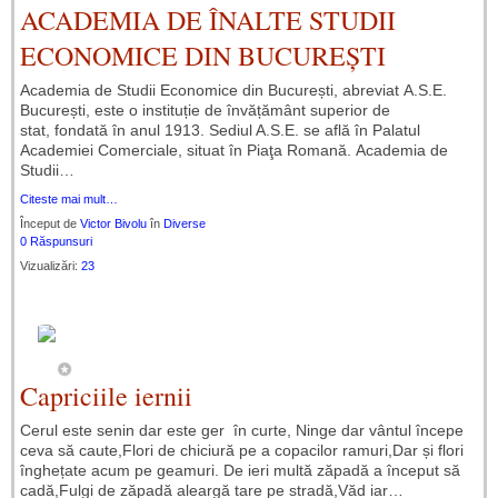
ACADEMIA DE ÎNALTE STUDII
ECONOMICE DIN BUCUREȘTI
Academia de Studii Economice din București, abreviat A.S.E.
București, este o instituție de învățământ superior de
stat, fondată în anul 1913. Sediul A.S.E. se află în Palatul
Academiei Comerciale, situat în Piaţa Romană. Academia de
Studii…
Citeste mai mult…
Început de
Victor Bivolu
în
Diverse
0 Răspunsuri
Vizualizări:
23
Capriciile iernii
Cerul este senin dar este ger în curte, Ninge dar vântul începe
ceva să caute,Flori de chiciură pe a copacilor ramuri,Dar și flori
înghețate acum pe geamuri. De ieri multă zăpadă a început să
cadă,Fulgi de zăpadă aleargă tare pe stradă,Văd iar…