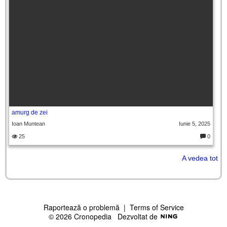
amurg de zei
Ioan Muntean
Iunie 5, 2025
25
0
C
o
m
A vedea tot
e
nt
ar
ii
Raportează o problemă
|
Terms of Service
© 2026 Cronopedia
Dezvoltat de