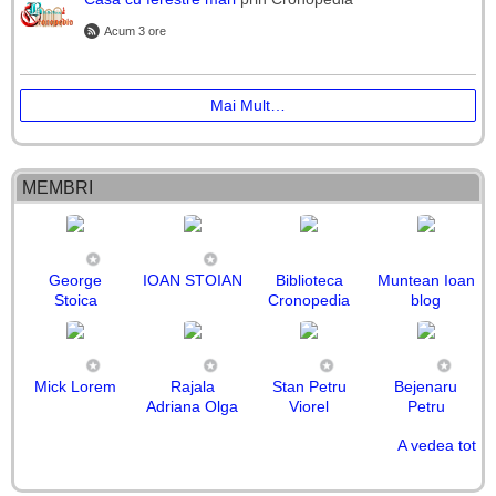
Acum 3 ore
Mai Mult…
MEMBRI
George
IOAN STOIAN
Biblioteca
Muntean Ioan
Stoica
Cronopedia
blog
Mick Lorem
Rajala
Stan Petru
Bejenaru
Adriana Olga
Viorel
Petru
A vedea tot
Victor Bivolu
Ion Petcu
ORMAN
Cazan
Mihai Enache
Sperling
Teodora
Sorin
Ana-Codruta
CARACAS
Mirabela
Cristina Cri
Mihai Katin
Danila