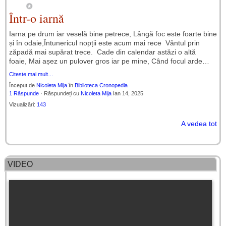
Într-o iarnă
Iarna pe drum iar veselă bine petrece, Lângă foc este foarte bine
și în odaie,Întunericul nopții este acum mai rece Vântul prin
zăpadă mai supărat trece. Cade din calendar astăzi o altă
foaie, Mai așez un pulover gros iar pe mine, Când focul arde…
Citeste mai mult…
Început de
Nicoleta Mija
în
Biblioteca Cronopedia
1 Răspunde
· Răspundeți cu
Nicoleta Mija
Ian 14, 2025
Vizualizări:
143
A vedea tot
VIDEO