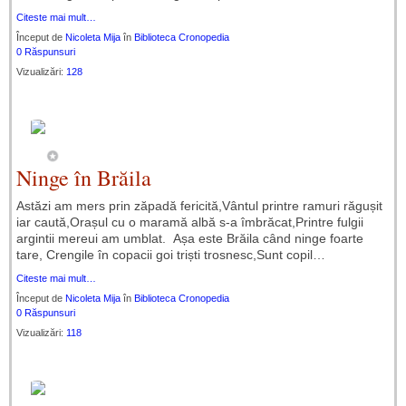
Citeste mai mult…
Început de
Nicoleta Mija
în
Biblioteca Cronopedia
0 Răspunsuri
Vizualizări:
128
Ninge în Brăila
Astăzi am mers prin zăpadă fericită,Vântul printre ramuri răgușit
iar caută,Orașul cu o maramă albă s-a îmbrăcat,Printre fulgii
argintii mereui am umblat. Așa este Brăila când ninge foarte
tare, Crengile în copacii goi triști trosnesc,Sunt copil…
Citeste mai mult…
Început de
Nicoleta Mija
în
Biblioteca Cronopedia
0 Răspunsuri
Vizualizări:
118