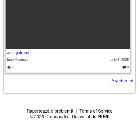
amurg de zei
Ioan Muntean
Iunie 5, 2025
25
0
C
o
m
A vedea tot
e
nt
ar
ii
Raportează o problemă
|
Terms of Service
© 2026 Cronopedia
Dezvoltat de