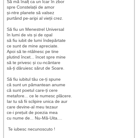
Să mă înalț ca un Icar în zbor
spre Constelații de amor
și-ntre planete să valsez
purtând pe-aripi al vieții crez.
Să fiu un Menestrel Universal
în lumi de vis și de opal
să fiu iubit de lumi îndepărtate
ce sunt de mine apreciate.
Apoi să te-ntâlnesc pe tine
plutind încet... încet spre mine
să te privesc și cu-ncântare
să-ți dăruiesc sărut de Soare.
Să fiu iubitul tău ce-ți spune
că sunt un pămantean anume
că sunt poetul care-ți cere
metafore... ce le numesc plăcere.
Iar tu să fii sclipire unica de aur
care devine-al meu tezaur
ce-i prețuit de poezia mea
cu nume de... Nu-Mă-Uita....
Te iubesc necunoscuto !