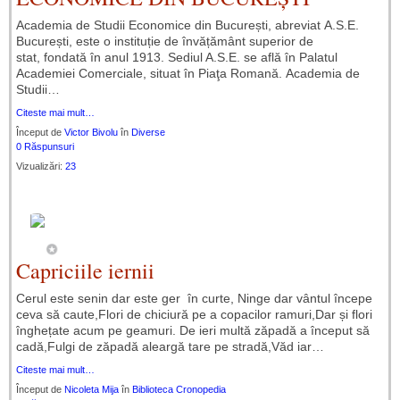
Academia de Studii Economice din București, abreviat A.S.E.
București, este o instituție de învățământ superior de
stat, fondată în anul 1913. Sediul A.S.E. se află în Palatul
Academiei Comerciale, situat în Piaţa Romană. Academia de
Studii…
Citeste mai mult…
Început de
Victor Bivolu
în
Diverse
0 Răspunsuri
Vizualizări:
23
Capriciile iernii
Cerul este senin dar este ger în curte, Ninge dar vântul începe
ceva să caute,Flori de chiciură pe a copacilor ramuri,Dar și flori
înghețate acum pe geamuri. De ieri multă zăpadă a început să
cadă,Fulgi de zăpadă aleargă tare pe stradă,Văd iar…
Citeste mai mult…
Început de
Nicoleta Mija
în
Biblioteca Cronopedia