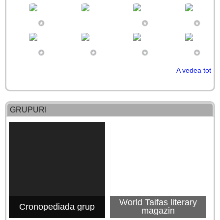
A vedea tot
GRUPURI
World Taifas literary
Cronopediada grup
magazin