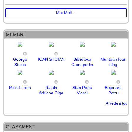
Mai Mult…
MEMBRI
George
IOAN STOIAN
Biblioteca
Muntean Ioan
Stoica
Cronopedia
blog
Mick Lorem
Rajala
Stan Petru
Bejenaru
Adriana Olga
Viorel
Petru
A vedea tot
Victor Bivolu
Ion Petcu
ORMAN
Cazan
Mihai Enache
Sperling
Teodora
Sorin
Ana-Codruta
CARACAS
Mirabela
Cristina Cri
Mihai Katin
Danila
PANTILIE
Camelia
Stoica-Ti:
Bălășcău
MIRCEA
Ursu
Romica
FLORIN
CLASAMENT