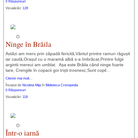
0 Răspunsuri
Vizualizări:
128
Ninge în Brăila
Astăzi am mers prin zăpadă fericită,Vântul printre ramuri răgușit
iar caută,Orașul cu o maramă albă s-a îmbrăcat,Printre fulgii
argintii mereui am umblat. Așa este Brăila când ninge foarte
tare, Crengile în copacii goi triști trosnesc,Sunt copil…
Citeste mai mult…
Început de
Nicoleta Mija
în
Biblioteca Cronopedia
0 Răspunsuri
Vizualizări:
118
Într-o iarnă