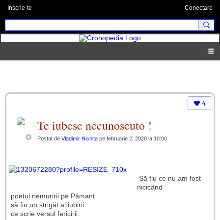
Inscrie-te
Conectare
Blog
4
Te iubesc necunoscuto !
Postat de
Vladimir Nichita
pe februarie 2, 2020 la 10:00
Să fiu ce nu am fost
nicicând
poetul nemuririi pe Pămant
să fiu un strigăt al iubirii
ce scrie versul fericirii.