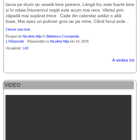
Iarna pe drum iar veselă bine petrece, Lângă foc este foarte bine
și în odaie,Întunericul nopții este acum mai rece Vântul prin
zăpadă mai supărat trece. Cade din calendar astăzi o altă
foaie, Mai așez un pulover gros iar pe mine, Când focul arde…
Citeste mai mult…
Început de
Nicoleta Mija
în
Biblioteca Cronopedia
1 Răspunde
· Răspundeți cu
Nicoleta Mija
Ian 14, 2025
Vizualizări:
143
A vedea tot
VIDEO