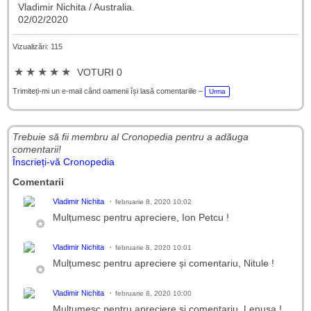
Vladimir Nichita / Australia.
02/02/2020
Vizualizări: 115
★
★
★
★
★
VOTURI 0
Trimiteți-mi un e-mail când oamenii își lasă comentariile –
Urma
Trebuie să fii membru al Cronopedia ​​pentru a adăuga
comentarii!
Înscrieți-vă Cronopedia
Comentarii
Vladimir Nichita
februarie 8, 2020 10:02
Mulțumesc pentru apreciere, Ion Petcu !
Vladimir Nichita
februarie 8, 2020 10:01
Mulțumesc pentru apreciere și comentariu, Nitule !
Vladimir Nichita
februarie 8, 2020 10:00
Mulțumesc pentru apreciere și comentariu, Lenușa !