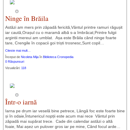
Ninge în Brăila
Astăzi am mers prin zăpadă fericită,Vântul printre ramuri răgușit
iar caută,Orașul cu o maramă albă s-a îmbrăcat,Printre fulgii
argintii mereui am umblat. Așa este Brăila când ninge foarte
tare, Crengile în copacii goi triști trosnesc,Sunt copil…
Citeste mai mult…
Început de
Nicoleta Mija
în
Biblioteca Cronopedia
0 Răspunsuri
Vizualizări:
118
Într-o iarnă
Iarna pe drum iar veselă bine petrece, Lângă foc este foarte bine
și în odaie,Întunericul nopții este acum mai rece Vântul prin
zăpadă mai supărat trece. Cade din calendar astăzi o altă
foaie, Mai așez un pulover gros iar pe mine, Când focul arde…