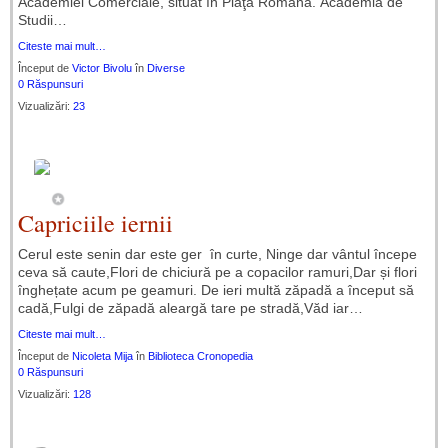
Academiei Comerciale, situat în Piaţa Romană. Academia de
Studii…
Citeste mai mult…
Început de
Victor Bivolu
în
Diverse
0 Răspunsuri
Vizualizări:
23
Capriciile iernii
Cerul este senin dar este ger în curte, Ninge dar vântul începe
ceva să caute,Flori de chiciură pe a copacilor ramuri,Dar și flori
înghețate acum pe geamuri. De ieri multă zăpadă a început să
cadă,Fulgi de zăpadă aleargă tare pe stradă,Văd iar…
Citeste mai mult…
Început de
Nicoleta Mija
în
Biblioteca Cronopedia
0 Răspunsuri
Vizualizări:
128