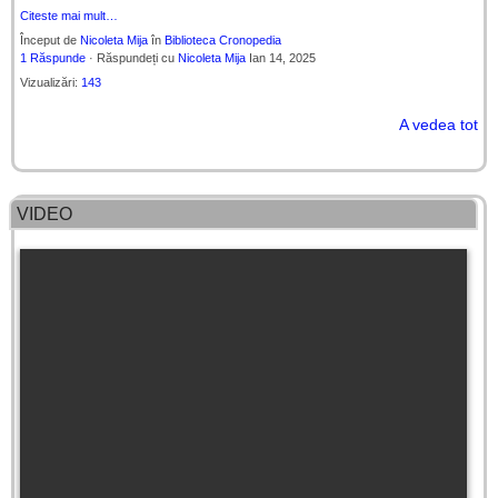
Citeste mai mult…
Început de
Nicoleta Mija
în
Biblioteca Cronopedia
1 Răspunde
· Răspundeți cu
Nicoleta Mija
Ian 14, 2025
Vizualizări:
143
A vedea tot
VIDEO