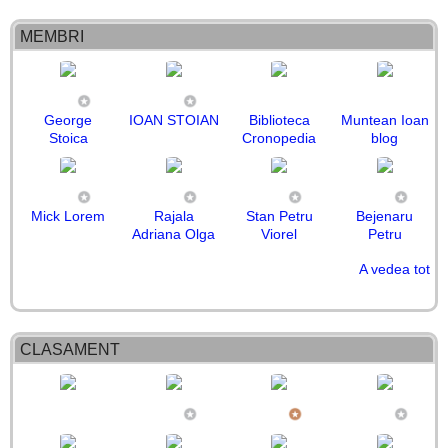
MEMBRI
George
IOAN STOIAN
Biblioteca
Muntean Ioan
Stoica
Cronopedia
blog
Mick Lorem
Rajala
Stan Petru
Bejenaru
Adriana Olga
Viorel
Petru
A vedea tot
Victor Bivolu
Ion Petcu
ORMAN
Cazan
Mihai Enache
Sperling
Teodora
Sorin
Ana-Codruta
CARACAS
Mirabela
Cristina Cri
Mihai Katin
Danila
PANTILIE
Camelia
Stoica-Ti:
Bălășcău
MIRCEA
Ursu
Romica
FLORIN
CLASAMENT