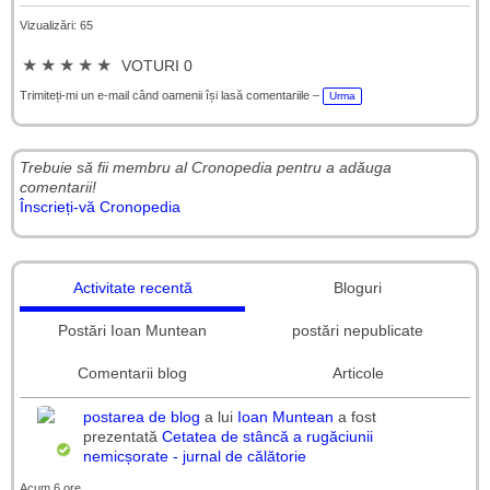
Vizualizări: 65
★
★
★
★
★
VOTURI 0
Trimiteți-mi un e-mail când oamenii își lasă comentariile –
Urma
Trebuie să fii membru al Cronopedia ​​pentru a adăuga
comentarii!
Înscrieți-vă Cronopedia
Activitate recentă
Bloguri
Postări Ioan Muntean
postări nepublicate
Comentarii blog
Articole
postarea de blog
a lui
Ioan Muntean
a fost
prezentată
Cetatea de stâncă a rugăciunii
nemicșorate - jurnal de călătorie
Acum 6 ore