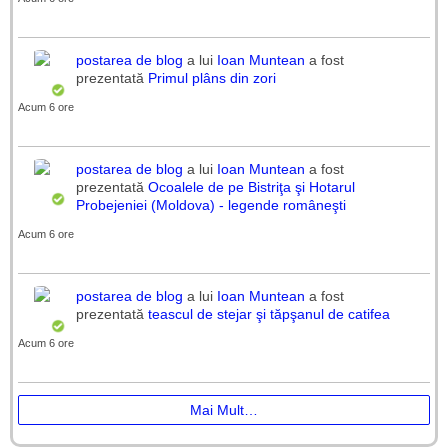
postarea de blog
a lui
Ioan Muntean
a fost
prezentată
Primul plâns din zori
Acum 6 ore
postarea de blog
a lui
Ioan Muntean
a fost
prezentată
Ocoalele de pe Bistriţa şi Hotarul
Probejeniei (Moldova) - legende româneşti
Acum 6 ore
postarea de blog
a lui
Ioan Muntean
a fost
prezentată
teascul de stejar şi tăpşanul de catifea
Acum 6 ore
Mai Mult…