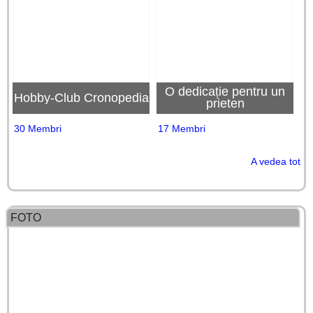
O dedicație pentru un
Hobby-Club Cronopedia
prieten
30 Membri
17 Membri
A vedea tot
FOTO