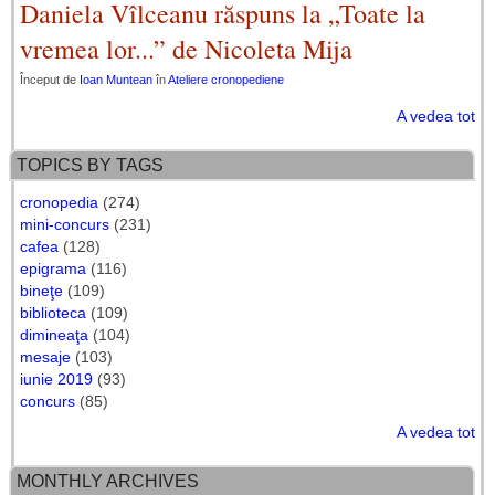
Daniela Vîlceanu răspuns la „Toate la
vremea lor...” de Nicoleta Mija
Început de
Ioan Muntean
în
Ateliere cronopediene
A vedea tot
TOPICS BY TAGS
cronopedia
(274)
mini-concurs
(231)
cafea
(128)
epigrama
(116)
bineţe
(109)
biblioteca
(109)
dimineaţa
(104)
mesaje
(103)
iunie 2019
(93)
concurs
(85)
A vedea tot
MONTHLY ARCHIVES