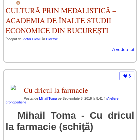
CULTURĂ PRIN MEDALISTICĂ –
ACADEMIA DE ÎNALTE STUDII
ECONOMICE DIN BUCUREȘTI
Început de
Victor Bivolu
în
Diverse
A vedea tot
6
Cu dricul la farmacie
Postat de
Mihail Toma
pe Septembrie 8, 2019 la 8:41 în
Ateliere
cronopediene
Mihail Toma - Cu dricul
la farmacie (schiţă)