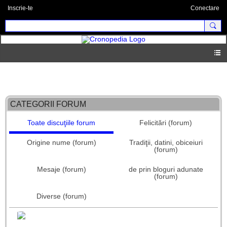
Inscrie-te
Conectare
Forum principal
CATEGORII FORUM
Toate discuţiile forum
Felicitări (forum)
Origine nume (forum)
Tradiţii, datini, obiceiuri
(forum)
Mesaje (forum)
de prin bloguri adunate
(forum)
Diverse (forum)