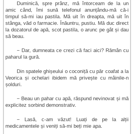
Duminică, spre prânz, mă întorceam de la un
amic când, îmi sună telefonul anunțându-mă că-i
timpul să-mi iau pastila. Mă uit în dreapta, mă uit în
stânga, văd o farmacie. Înăuntru, pustiu. Mă duc direct
la dozatorul de apă, scot pastila, o arunc pe gât și dau
să beau.
− Dar, dumneata ce crezi că faci aici? Rămân cu
paharul la gură.
Din spatele ghișeului o coconiță cu păr coafat a la
Veorica și ochelari ibidem mă privește cu mâinile-n
șolduri.
− Beau un pahar cu apă, răspund nevinovat și mă
explicitez sorbind demonstrativ.
− Lasă, c-am văzut! Luați de pe la alții
medicamentele și veniți să-mi beți mie apa.