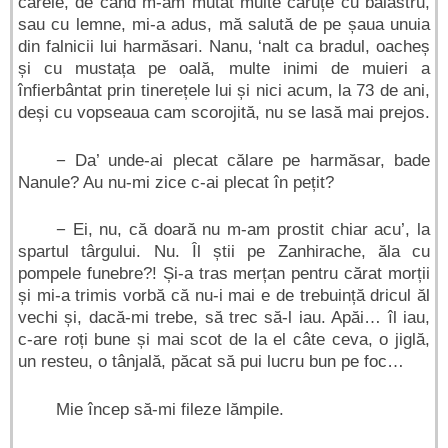
carele, de când m-am mutat multe căruțe cu balastru,
sau cu lemne, mi-a adus, mă salută de pe șaua unuia
din falnicii lui harmăsari. Nanu, ‘nalt ca bradul, oacheș
și cu mustața pe oală, multe inimi de muieri a
înfierbântat prin tinerețele lui și nici acum, la 73 de ani,
deși cu vopseaua cam scorojită, nu se lasă mai prejos.
− Da’ unde-ai plecat călare pe harmăsar, bade
Nanule? Au nu-mi zice c-ai plecat în pețit?
− Ei, nu, că doară nu m-am prostit chiar acu’, la
spartul târgului. Nu. Îl știi pe Zanhirache, ăla cu
pompele funebre?! Și-a tras merțan pentru cărat morții
și mi-a trimis vorbă că nu-i mai e de trebuință dricul ăl
vechi și, dacă-mi trebe, să trec să-l iau. Apăi… îl iau,
c-are roți bune și mai scot de la el câte ceva, o jiglă,
un resteu, o tânjală, păcat să pui lucru bun pe foc…
Mie încep să-mi fileze lămpile.