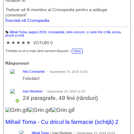
Vizualizări: 40
Trebuie să fii membru al Cronopedia ​​pentru a adăuga
comentarii!
Înscrieți-vă Cronopedia
Mihail Toma
,
august 2019
,
cronopedia
,
mini-concurs
,
o carte într-o filă
,
proza
,
Et
proză scurtă
ic
h
★
★
★
★
★
VOTURI 0
et
e
Trimiteți-mi un e-mail când oamenii răspund –
Urma
Răspunsuri
Nitu Constantin
Septembrie 15, 2019 11:53
Felicitări!
Ioan Muntean
Septembrie 15, 2019 11:32
24 paragrafe, 49 linii (rânduri)
Mihail Toma - Cu dricul la farmacie (schiţă) 2
Mihail Toma
> Ioan Muntean
Septembrie 15, 2019 13:03