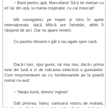
− Banii pentru apă, Marcofano! Să-ți iei merțan cu
ei! Iar din ușă, la marea inspirație: cu cai mascați!
Mă rostogolesc pe trepte și intru în apele
internaționale, dacă Mitică are întrebări, altfel îi
răspund de aici. Dar nu apare nimeni.
Cu pastila rămasă-n gât o iau agale spre casă.
Dacă-i luni, spui gunoi, iar mai nou, dacă-i prima
lune din lună e zi de ridicarea selectivă a gunoaielor.
Cum moșmondeam eu cu tomberoanele pe la poartă
numai ce-aud:
− ‘Neața bună, domnu’ inginer!
Salt privirea, Nanu, samsarul nostru de mahala,