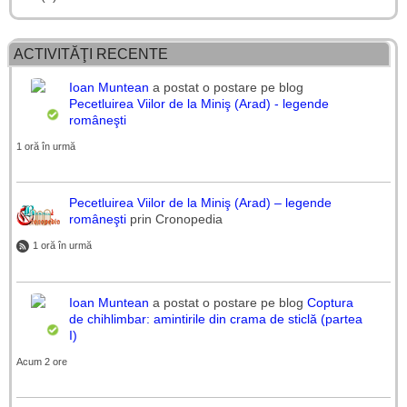
ACTIVITĂŢI RECENTE
Ioan Muntean
a postat o postare pe blog
Pecetluirea Viilor de la Miniş (Arad) - legende
româneşti
1 oră în urmă
Pecetluirea Viilor de la Miniş (Arad) – legende
româneşti
prin Cronopedia
1 oră în urmă
Ioan Muntean
a postat o postare pe blog
Coptura
de chihlimbar: amintirile din crama de sticlă (partea
I)
Acum 2 ore