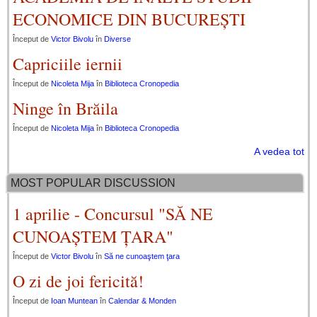
ECONOMICE DIN BUCUREȘTI
Început de
Victor Bivolu
în
Diverse
Capriciile iernii
Început de
Nicoleta Mija
în
Biblioteca Cronopedia
Ninge în Brăila
Început de
Nicoleta Mija
în
Biblioteca Cronopedia
A vedea tot
MOST POPULAR DISCUSSION
1 aprilie - Concursul "SĂ NE
CUNOAȘTEM ȚARA"
Început de
Victor Bivolu
în
Să ne cunoaştem ţara
O zi de joi fericită!
Început de
Ioan Muntean
în
Calendar & Monden