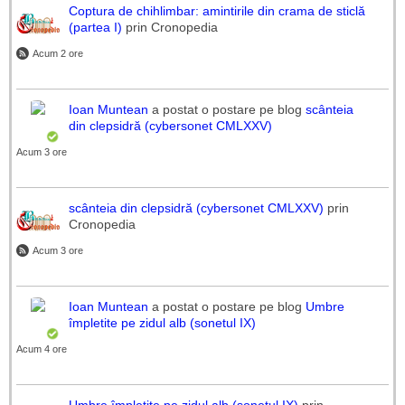
Coptura de chihlimbar: amintirile din crama de sticlă
(partea I)
prin Cronopedia
Acum 2 ore
Ioan Muntean
a postat o postare pe blog
scânteia
din clepsidră (cybersonet CMLXXV)
Acum 3 ore
scânteia din clepsidră (cybersonet CMLXXV)
prin
Cronopedia
Acum 3 ore
Ioan Muntean
a postat o postare pe blog
Umbre
împletite pe zidul alb (sonetul IX)
Acum 4 ore