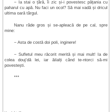
− Ia stai o țâră, îi zic și-i povestesc pățania cu
paharul cu apă. Nu faci un ocol? Să mai vadă și dricul
ultima oară târgul.
Nanu râde gros și se-apleacă de pe cal, spre
mine:
− Asta de costă doi poli, inginere!
− Sufletul meu răcorit merită și mai mult! Ia de
colea douj’dă lei, iar ăilalți când te-ntorci să-mi
povestești.
***