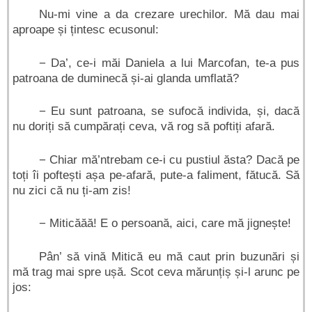
Nu-mi vine a da crezare urechilor. Mă dau mai
aproape și țintesc ecusonul:
− Da’, ce-i măi Daniela a lui Marcofan, te-a pus
patroana de duminecă și-ai glanda umflată?
− Eu sunt patroana, se sufocă individa, și, dacă
nu doriți să cumpărați ceva, vă rog să poftiți afară.
− Chiar mă’ntrebam ce-i cu pustiul ăsta? Dacă pe
toți îi poftești așa pe-afară, pute-a faliment, fătucă. Să
nu zici că nu ți-am zis!
− Miticăăă! E o persoană, aici, care mă jignește!
Pân’ să vină Mitică eu mă caut prin buzunări și
mă trag mai spre ușă. Scot ceva mărunțiș și-l arunc pe
jos: