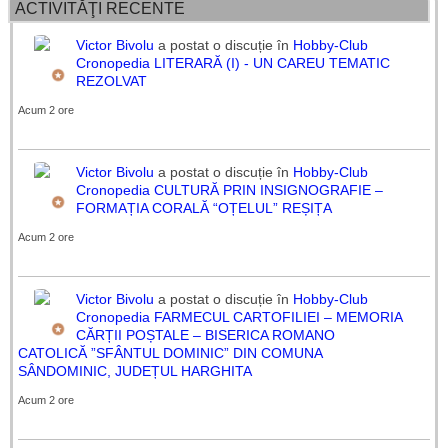
ACTIVITĂŢI RECENTE
Victor Bivolu
a postat o discuție în
Hobby-Club
Cronopedia
LITERARĂ (I) - UN CAREU TEMATIC
REZOLVAT
Acum 2 ore
Victor Bivolu
a postat o discuție în
Hobby-Club
Cronopedia
CULTURĂ PRIN INSIGNOGRAFIE –
FORMAȚIA CORALĂ “OȚELUL” REȘIȚA
Acum 2 ore
Victor Bivolu
a postat o discuție în
Hobby-Club
Cronopedia
FARMECUL CARTOFILIEI – MEMORIA
CĂRȚII POȘTALE – BISERICA ROMANO
CATOLICĂ ”SFÂNTUL DOMINIC” DIN COMUNA
SÂNDOMINIC, JUDEȚUL HARGHITA
Acum 2 ore