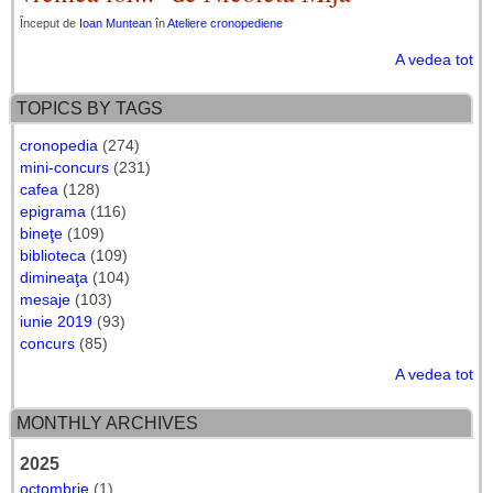
Început de
Ioan Muntean
în
Ateliere cronopediene
A vedea tot
TOPICS BY TAGS
cronopedia
(274)
mini-concurs
(231)
cafea
(128)
epigrama
(116)
bineţe
(109)
biblioteca
(109)
dimineaţa
(104)
mesaje
(103)
iunie 2019
(93)
concurs
(85)
A vedea tot
MONTHLY ARCHIVES
2025
octombrie
(1)