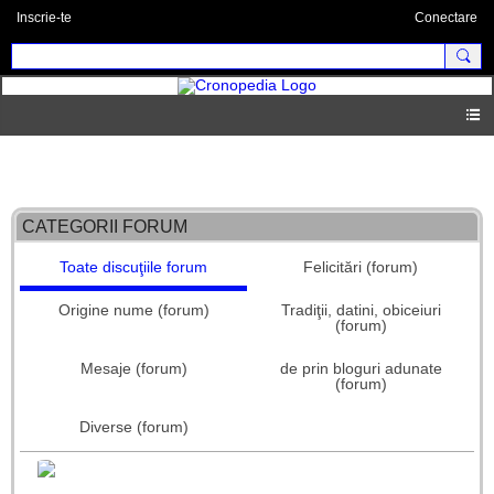
Inscrie-te
Conectare
Forum principal
CATEGORII FORUM
Toate discuţiile forum
Felicitări (forum)
Origine nume (forum)
Tradiţii, datini, obiceiuri
(forum)
Mesaje (forum)
de prin bloguri adunate
(forum)
Diverse (forum)