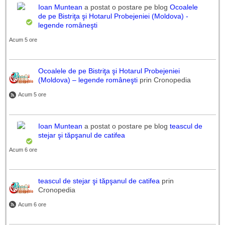
Ioan Muntean
a postat o postare pe blog
Ocoalele
de pe Bistriţa şi Hotarul Probejeniei (Moldova) -
legende româneşti
Acum 5 ore
Ocoalele de pe Bistriţa şi Hotarul Probejeniei
(Moldova) – legende româneşti
prin Cronopedia
Acum 5 ore
Ioan Muntean
a postat o postare pe blog
teascul de
stejar şi tăpşanul de catifea
Acum 6 ore
teascul de stejar şi tăpşanul de catifea
prin
Cronopedia
Acum 6 ore