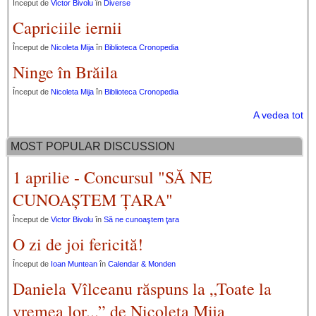
Început de
Victor Bivolu
în
Diverse
Capriciile iernii
Început de
Nicoleta Mija
în
Biblioteca Cronopedia
Ninge în Brăila
Început de
Nicoleta Mija
în
Biblioteca Cronopedia
A vedea tot
MOST POPULAR DISCUSSION
1 aprilie - Concursul "SĂ NE
CUNOAȘTEM ȚARA"
Început de
Victor Bivolu
în
Să ne cunoaştem ţara
O zi de joi fericită!
Început de
Ioan Muntean
în
Calendar & Monden
Daniela Vîlceanu răspuns la „Toate la
vremea lor...” de Nicoleta Mija