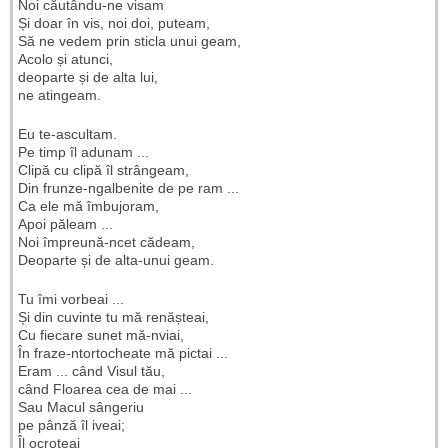
Noi căutându-ne visam
Și doar în vis, noi doi, puteam,
Să ne vedem prin sticla unui geam,
Acolo și atunci,
deoparte și de alta lui,
ne atingeam.
Eu te-ascultam.
Pe timp îl adunam ...
Clipă cu clipă îl strângeam,
Din frunze-ngalbenite de pe ram ...
Ca ele mă îmbujoram,
Apoi păleam ...
Noi împreună-ncet cădeam,
Deoparte și de alta-unui geam.
Tu îmi vorbeai ...
Și din cuvinte tu mă renășteai,
Cu fiecare sunet mă-nviai,
În fraze-ntortocheate mă pictai ...
Eram ... când Visul tău,
când Floarea cea de mai ...
Sau Macul sângeriu
pe pânză îl iveai;
Îl ocroteai