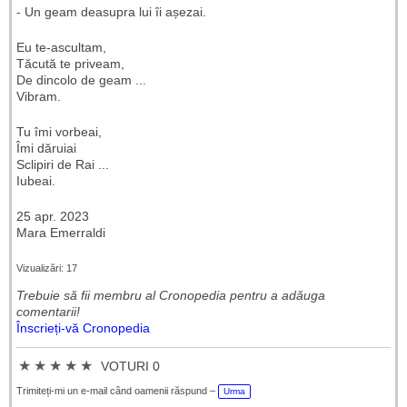
- Un geam deasupra lui îi așezai.
Eu te-ascultam,
Tăcută te priveam,
De dincolo de geam ...
Vibram.
Tu îmi vorbeai,
Îmi dăruiai
Sclipiri de Rai ...
Iubeai.
25 apr. 2023
Mara Emerraldi
Vizualizări: 17
Trebuie să fii membru al Cronopedia ​​pentru a adăuga
comentarii!
Înscrieți-vă Cronopedia
★
★
★
★
★
VOTURI 0
Trimiteți-mi un e-mail când oamenii răspund –
Urma