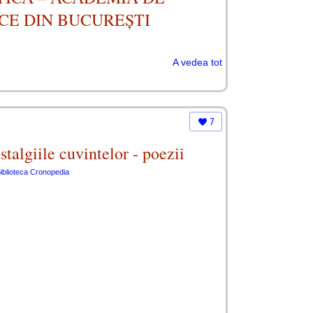
CE DIN BUCUREȘTI
A vedea tot
7
algiile cuvintelor - poezii
iblioteca Cronopedia