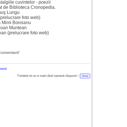
lgiile cuvintelor - poezii
at de Biblioteca Cronopedia.
nuş Lungu
prelucrare foto web)
a Mimi Boroianu
 Ioan Muntean
ean (prelucrare foto web)
comentarii!
oezii
Trimiteți-mi un e-mail când oamenii răspund –
Urma