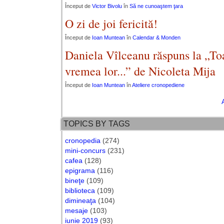
Început de
Victor Bivolu
în
Să ne cunoaştem ţara
O zi de joi fericită!
Început de
Ioan Muntean
în
Calendar & Monden
Daniela Vîlceanu răspuns la „Toa
vremea lor...” de Nicoleta Mija
Început de
Ioan Muntean
în
Ateliere cronopediene
TOPICS BY TAGS
cronopedia
(274)
mini-concurs
(231)
cafea
(128)
epigrama
(116)
bineţe
(109)
biblioteca
(109)
dimineaţa
(104)
mesaje
(103)
iunie 2019
(93)