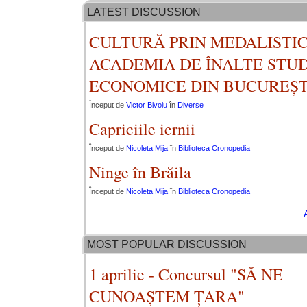
LATEST DISCUSSION
CULTURĂ PRIN MEDALISTIC
ACADEMIA DE ÎNALTE STUD
ECONOMICE DIN BUCUREȘT
Început de
Victor Bivolu
în
Diverse
Capriciile iernii
Început de
Nicoleta Mija
în
Biblioteca Cronopedia
Ninge în Brăila
Început de
Nicoleta Mija
în
Biblioteca Cronopedia
MOST POPULAR DISCUSSION
1 aprilie - Concursul "SĂ NE
CUNOAȘTEM ȚARA"