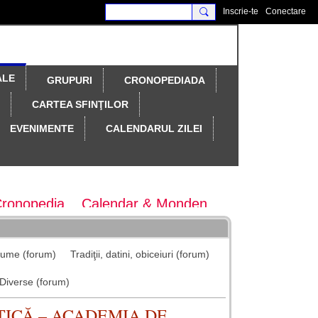
Inscrie-te
Conectare
ALE
GRUPURI
CRONOPEDIADA
CARTEA SFINŢILOR
EVENIMENTE
CALENDARUL ZILEI
Cronopedia
Calendar & Monden
ary Magazine
Colocvii
nume (forum)
Tradiţii, datini, obiceiuri (forum)
tematice
maratonul colindelor
Diverse (forum)
TICĂ – ACADEMIA DE