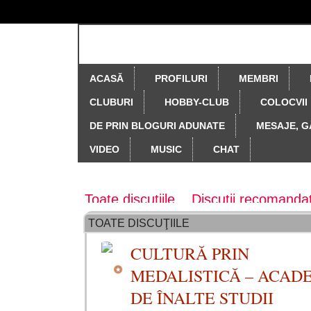
ACASĂ
PROFILURI
MEMBRI
CLUBURI
HOBBY-CLUB
COLOCVII
DE PRIN BLOGURI ADUNATE
MESAJE, G
VIDEO
MUSIC
CHAT
Forum principal
Toate discuțiile
Discuții recomanda
TOATE DISCUŢIILE
Colectia revistei Cronos
Colecţia re
CULTURĂ PRIN
Creativitate, originalitate, drepturi, 
MEDALISTICĂ – ACAD
Să ne cunoaştem ţara
Teste, ches
DE ÎNALTE STUDII