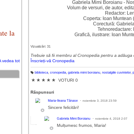
Gabriela Mimi Boroianu - Nosta
Volum de versuri, de autor, edit
Redactor: Le
Coperta: Ioan Muntean (
Corectură: Gabriel
Tehnoredactare:
te la
Grafică, ilustrare: Ioan Munt
Vizualizări: 31
Trebuie să fii membru al Cronopedia ​​pentru a adăuga 
A vedea tot
Înscrieți-vă Cronopedia
biblioteca
,
cronopedia
,
gabriela mimi boroianu
,
nostalgiile cuvintelor
,
p
Et
ic
★
★
★
★
★
VOTURI 0
h
et
e
Răspunsuri
Maria-Ileana Tănase
noiembrie 3, 2018 23:59
Sincere f
elicitări!
Gabriela Mimi Boroianu
noiembrie 4, 2018 2:07
Mulțumesc frumos, Maria!