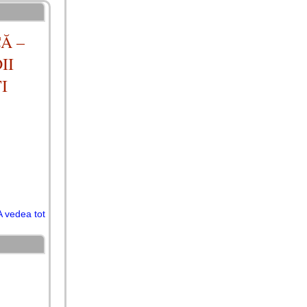
Ă –
II
I
A vedea tot