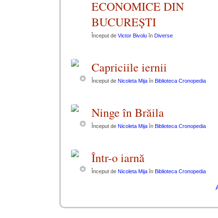
ECONOMICE DIN
BUCUREȘTI
Început de
Victor Bivolu
în
Diverse
Capriciile iernii
Început de
Nicoleta Mija
în
Biblioteca Cronopedia
Ninge în Brăila
Început de
Nicoleta Mija
în
Biblioteca Cronopedia
Într-o iarnă
Început de
Nicoleta Mija
în
Biblioteca Cronopedia