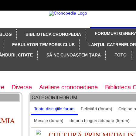
FORUMURI GENER
BLOG
BIBLIOTECA CRONOPEDIA
FABULATOR TEMPORIS CLUB
LANŢUL CATRENELOR
ÂNDURI, CITATE
SĂ NE CUNOAŞTEM ŢARA
FOTO
te
Diverse
Ateliere cronopediene
Biblioteca 
CATEGORII FORUM
vistei Taifas literar
Colecţia revistei Taifas Liter
Toate discuţiile forum
Felicitări (forum)
Origine 
concepte
Gânduri fugare
Felicitări
Maratoane 
EMIA
Mesaje (forum)
de prin bloguri adunate (forum)
tionare, probe diverse
z - arhiva forum
CULTURĂ PRIN MEDALIS