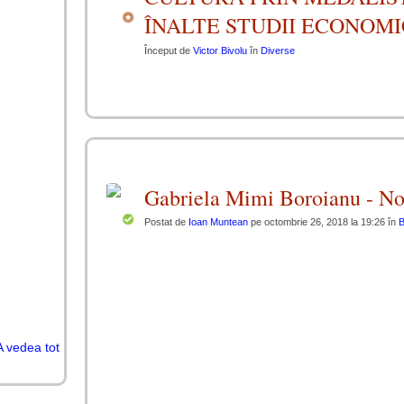
ÎNALTE STUDII ECONOMI
Început de
Victor Bivolu
în
Diverse
Gabriela Mimi Boroianu - Nost
Postat de
Ioan Muntean
pe octombrie 26, 2018 la 19:26 în
B
A vedea tot