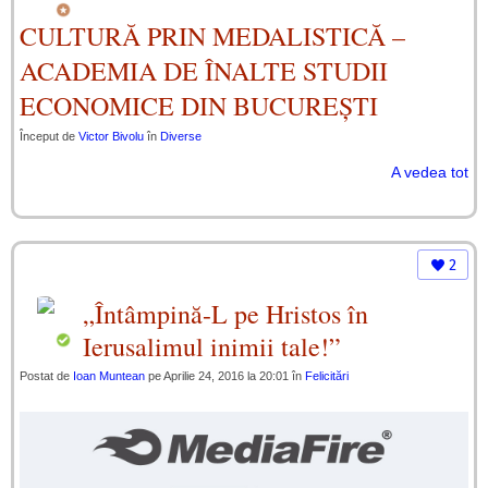
CULTURĂ PRIN MEDALISTICĂ –
ACADEMIA DE ÎNALTE STUDII
ECONOMICE DIN BUCUREȘTI
Început de
Victor Bivolu
în
Diverse
A vedea tot
2
„Întâmpină-L pe Hristos în
Ierusalimul inimii tale!”
Postat de
Ioan Muntean
pe Aprilie 24, 2016 la 20:01 în
Felicitări