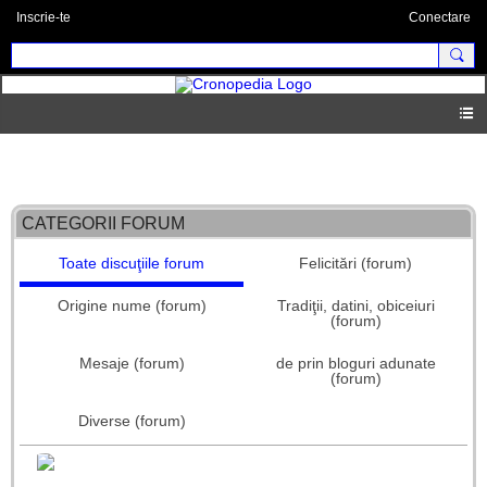
Inscrie-te
Conectare
Forum principal
CATEGORII FORUM
Toate discuţiile forum
Felicitări (forum)
Origine nume (forum)
Tradiţii, datini, obiceiuri
(forum)
Mesaje (forum)
de prin bloguri adunate
(forum)
Diverse (forum)