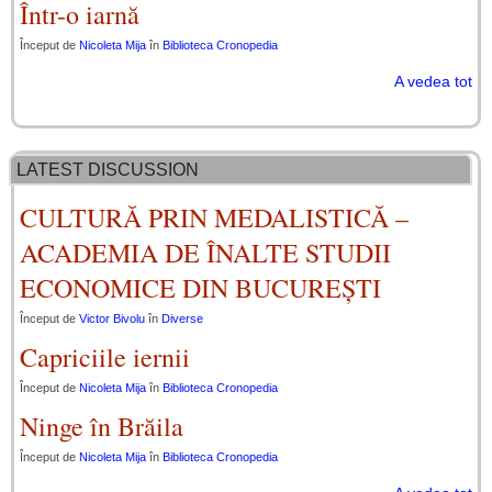
Într-o iarnă
Început de
Nicoleta Mija
în
Biblioteca Cronopedia
A vedea tot
LATEST DISCUSSION
CULTURĂ PRIN MEDALISTICĂ –
ACADEMIA DE ÎNALTE STUDII
ECONOMICE DIN BUCUREȘTI
Început de
Victor Bivolu
în
Diverse
Capriciile iernii
Început de
Nicoleta Mija
în
Biblioteca Cronopedia
Ninge în Brăila
Început de
Nicoleta Mija
în
Biblioteca Cronopedia