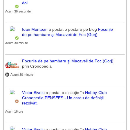
doi
Acum 36 secunde
Ioan Muntean
a postat o postare pe blog
Focurile
de pe hambare şi Macaveii de Foc (Gorj)
Acum 30 minute
Focurile de pe hambare şi Macaveii de Foc (Gorj)
prin Cronopedia
Acum 30 minute
Victor Bivolu
a postat o discuție în
Hobby-Club
Cronopedia
PENSEES - Un careu de definiții
rezolvat.
Acum 16 ore
Victor Bivolu
a postat o discuție în
Hobby-Club