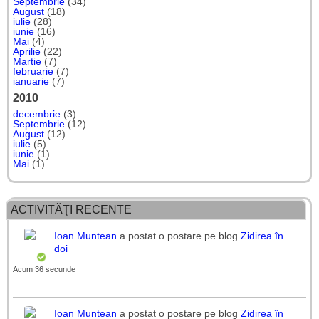
Septembrie
(34)
August
(18)
iulie
(28)
iunie
(16)
Mai
(4)
Aprilie
(22)
Martie
(7)
februarie
(7)
ianuarie
(7)
2010
decembrie
(3)
Septembrie
(12)
August
(12)
iulie
(5)
iunie
(1)
Mai
(1)
ACTIVITĂŢI RECENTE
Ioan Muntean
a postat o postare pe blog
Zidirea în
doi
Acum 36 secunde
Ioan Muntean
a postat o postare pe blog
Zidirea în