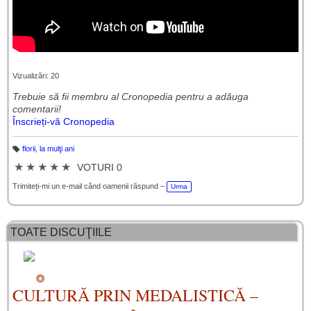
Vizualizări: 20
Trebuie să fii membru al Cronopedia ​​pentru a adăuga
comentarii!
Înscrieți-vă Cronopedia
florii
,
la mulţi ani
Et
ic
★
★
★
★
★
VOTURI 0
h
et
e
Trimiteți-mi un e-mail când oamenii răspund –
Urma
TOATE DISCUŢIILE
CULTURĂ PRIN MEDALISTICĂ –