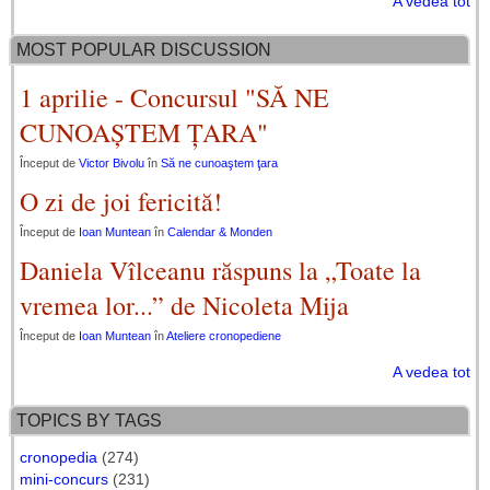
A vedea tot
MOST POPULAR DISCUSSION
1 aprilie - Concursul "SĂ NE
CUNOAȘTEM ȚARA"
Început de
Victor Bivolu
în
Să ne cunoaştem ţara
O zi de joi fericită!
Început de
Ioan Muntean
în
Calendar & Monden
Daniela Vîlceanu răspuns la „Toate la
vremea lor...” de Nicoleta Mija
Început de
Ioan Muntean
în
Ateliere cronopediene
A vedea tot
TOPICS BY TAGS
cronopedia
(274)
mini-concurs
(231)