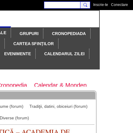
Inscrie-te
Conectare
ALE
GRUPURI
CRONOPEDIADA
CARTEA SFINŢILOR
EVENIMENTE
CALENDARUL ZILEI
Cronopedia
Calendar & Monden
ary Magazine
Colocvii
nume (forum)
Tradiţii, datini, obiceiuri (forum)
tematice
maratonul colindelor
Diverse (forum)
TICĂ – ACADEMIA DE