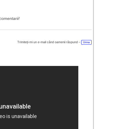
comentarii!
Trimiteți-mi un e-mail când oamenii răspund –
Urma