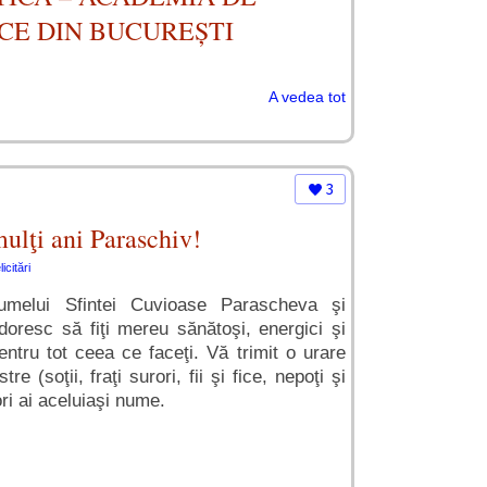
CE DIN BUCUREȘTI
A vedea tot
3
ulţi ani Paraschiv!
icitări
i numelui Sfintei Cuvioase Parascheva şi
doresc să fiţi mereu sănătoşi, energici şi
entru tot ceea ce faceţi. Vă trimit o urare
e (soţii, fraţi surori, fii şi fice, nepoţi şi
ori ai aceluiaşi nume.