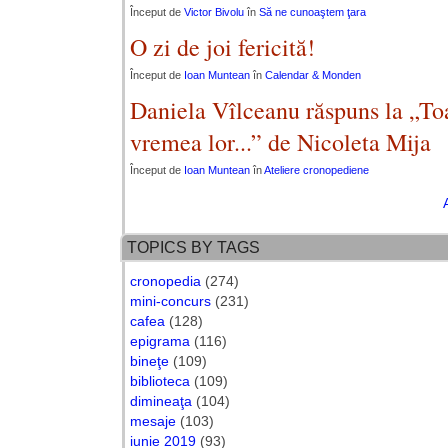
Început de
Victor Bivolu
în
Să ne cunoaştem ţara
O zi de joi fericită!
Început de
Ioan Muntean
în
Calendar & Monden
Daniela Vîlceanu răspuns la „Toa
vremea lor...” de Nicoleta Mija
Început de
Ioan Muntean
în
Ateliere cronopediene
TOPICS BY TAGS
cronopedia
(274)
mini-concurs
(231)
cafea
(128)
epigrama
(116)
bineţe
(109)
biblioteca
(109)
dimineaţa
(104)
mesaje
(103)
iunie 2019
(93)