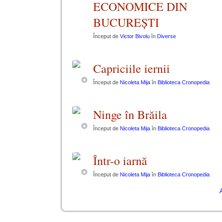
ECONOMICE DIN
BUCUREȘTI
Început de
Victor Bivolu
în
Diverse
Capriciile iernii
Început de
Nicoleta Mija
în
Biblioteca Cronopedia
Ninge în Brăila
Început de
Nicoleta Mija
în
Biblioteca Cronopedia
Într-o iarnă
Început de
Nicoleta Mija
în
Biblioteca Cronopedia