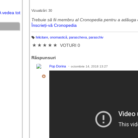
Vizualizări: 30
A vedea tot
Trebuie să fii membru al Cronopedia ​​pentru a adăuga 
Înscrieți-vă Cronopedia
felicitare
,
onomastică
,
parascheva
,
paraschiv
Et
ic
★
★
★
★
★
VOTURI 0
h
et
e
Răspunsuri
Pop Dorina
octombrie 14, 2018 13:27