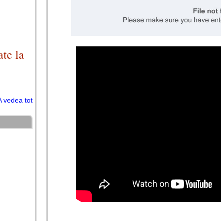
te la
A vedea tot