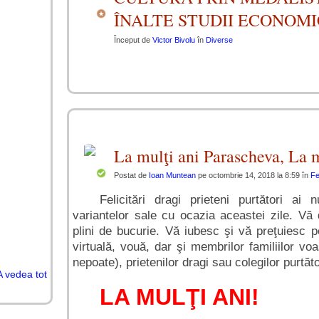
ÎNALTE STUDII ECONOMI
Început de
Victor Bivolu
în
Diverse
La mulţi ani Parascheva, La m
Postat de
Ioan Muntean
pe octombrie 14, 2018 la 8:59 în
Fel
Felicitări dragi prieteni purtători a
variantelor sale cu ocazia aceastei zile. Vă 
plini de bucurie. Vă iubesc şi vă preţuiesc p
virtuală, vouă, dar şi membrilor familiilor voastr
nepoate), prietenilor dragi sau colegilor purtăt
A vedea tot
LA MULŢI ANI!