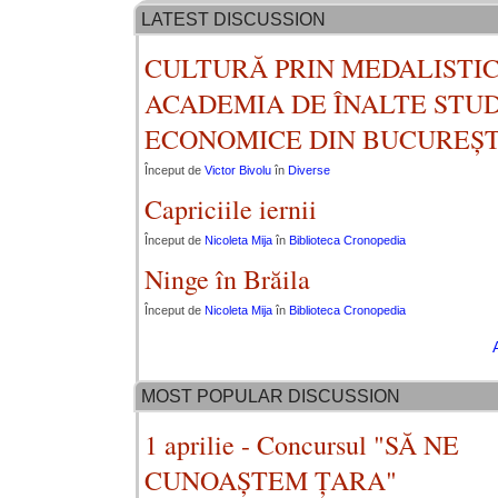
LATEST DISCUSSION
CULTURĂ PRIN MEDALISTIC
ACADEMIA DE ÎNALTE STUD
ECONOMICE DIN BUCUREȘT
Început de
Victor Bivolu
în
Diverse
Capriciile iernii
Început de
Nicoleta Mija
în
Biblioteca Cronopedia
Ninge în Brăila
Început de
Nicoleta Mija
în
Biblioteca Cronopedia
MOST POPULAR DISCUSSION
1 aprilie - Concursul "SĂ NE
CUNOAȘTEM ȚARA"