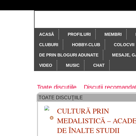
ACASĂ
PROFILURI
MEMBRI
CLUBURI
HOBBY-CLUB
COLOCVII
DE PRIN BLOGURI ADUNATE
MESAJE, G
VIDEO
MUSIC
CHAT
Forum principal
Toate discuțiile
Discuții recomanda
TOATE DISCUŢIILE
Colectia revistei Cronos
Colecţia re
CULTURĂ PRIN
Creativitate, originalitate, drepturi, 
MEDALISTICĂ – ACAD
Să ne cunoaştem ţara
Teste, ches
DE ÎNALTE STUDII