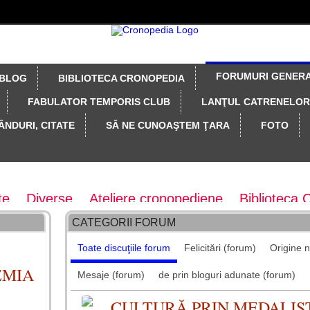
FORUMURI GENER
BLOG
BIBLIOTECA CRONOPEDIA
FABULATOR TEMPORIS CLUB
LANŢUL CATRENELOR
ÂNDURI, CITATE
SĂ NE CUNOAŞTEM ŢARA
FOTO
te
Diverse
Ateliere cronopediene
Biblioteca 
CATEGORII FORUM
vistei Taifas literar
Colecţia revistei Taifas Liter
Toate discuţiile forum
Felicitări (forum)
Origine 
concepte
Gânduri fugare
Felicitări
Maratoane 
EMIA
Mesaje (forum)
de prin bloguri adunate (forum)
tionare, probe diverse
z - arhiva forum
CULTURĂ PRIN MEDALIS