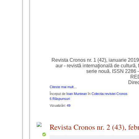
Revista Cronos nr. 1 (42), ianuarie 2019
aur - revistă internaţională de cultură
serie nouă. ISSN 2286 
RE
Dire
Citeste mai mult…
Început de
Ioan Muntean
în
Colectia revistei Cronos
6 Răspunsuri
Vizualizări:
49
Revista Cronos nr. 2 (43), fe