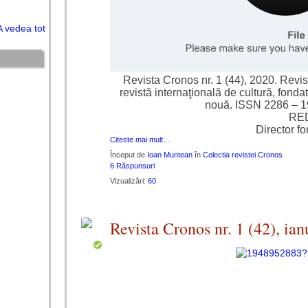
A vedea tot
Revista Cronos nr. 1 (44), 2020. Revist
revistă internaţională de cultură, fonda
nouă. ISSN 2286 – 1
RE
Director f
Citeste mai mult…
Început de
Ioan Muntean
în
Colectia revistei Cronos
6 Răspunsuri
Vizualizări:
60
Revista Cronos nr. 1 (42), ia