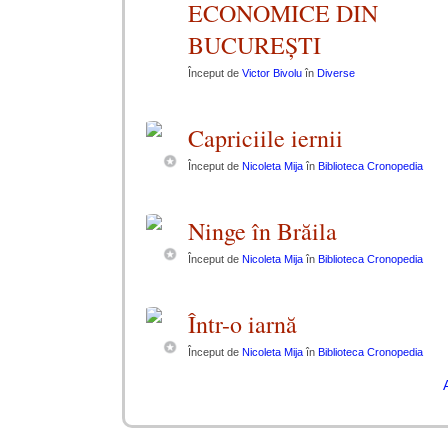
ECONOMICE DIN
BUCUREȘTI
Început de
Victor Bivolu
în
Diverse
Capriciile iernii
Început de
Nicoleta Mija
în
Biblioteca Cronopedia
Ninge în Brăila
Început de
Nicoleta Mija
în
Biblioteca Cronopedia
Într-o iarnă
Început de
Nicoleta Mija
în
Biblioteca Cronopedia