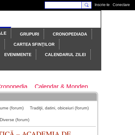
Inscrie-te
Conectare
ALE
GRUPURI
CRONOPEDIADA
CARTEA SFINŢILOR
EVENIMENTE
CALENDARUL ZILEI
Cronopedia
Calendar & Monden
ary Magazine
Colocvii
nume (forum)
Tradiţii, datini, obiceiuri (forum)
tematice
maratonul colindelor
Diverse (forum)
TICĂ – ACADEMIA DE