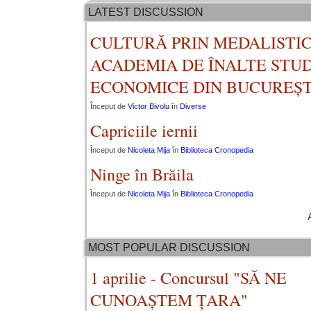
LATEST DISCUSSION
CULTURĂ PRIN MEDALISTIC
ACADEMIA DE ÎNALTE STUD
ECONOMICE DIN BUCUREȘT
Început de
Victor Bivolu
în
Diverse
Capriciile iernii
Început de
Nicoleta Mija
în
Biblioteca Cronopedia
Ninge în Brăila
Început de
Nicoleta Mija
în
Biblioteca Cronopedia
MOST POPULAR DISCUSSION
1 aprilie - Concursul "SĂ NE
CUNOAȘTEM ȚARA"