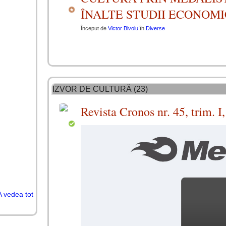
ÎNALTE STUDII ECONOMI
Început de
Victor Bivolu
în
Diverse
IZVOR DE CULTURĂ (23)
Revista Cronos nr. 45, trim. I
A vedea tot