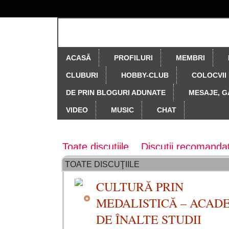
ACASĂ
PROFILURI
MEMBRI
CLUBURI
HOBBY-CLUB
COLOCVII
DE PRIN BLOGURI ADUNATE
MESAJE, G
VIDEO
MUSIC
CHAT
Forum principal
Toate discuțiile
Discuții recomanda
TOATE DISCUŢIILE
Colectia revistei Cronos
Colecţia re
CULTURĂ PRIN
Creativitate, originalitate, drepturi, 
MEDALISTICĂ – ACAD
Să ne cunoaştem ţara
Teste, ches
DE ÎNALTE STUDII