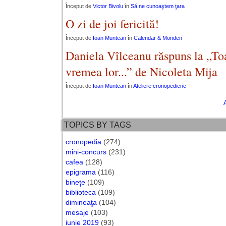
Început de
Victor Bivolu
în
Să ne cunoaştem ţara
O zi de joi fericită!
Început de
Ioan Muntean
în
Calendar & Monden
Daniela Vîlceanu răspuns la „Toa
vremea lor...” de Nicoleta Mija
Început de
Ioan Muntean
în
Ateliere cronopediene
TOPICS BY TAGS
cronopedia
(274)
mini-concurs
(231)
cafea
(128)
epigrama
(116)
bineţe
(109)
biblioteca
(109)
dimineaţa
(104)
mesaje
(103)
iunie 2019
(93)