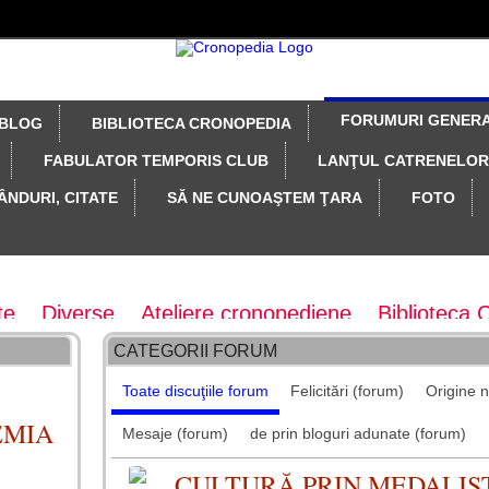
FORUMURI GENER
BLOG
BIBLIOTECA CRONOPEDIA
FABULATOR TEMPORIS CLUB
LANŢUL CATRENELOR
ÂNDURI, CITATE
SĂ NE CUNOAŞTEM ŢARA
FOTO
te
Diverse
Ateliere cronopediene
Biblioteca 
CATEGORII FORUM
vistei Taifas literar
Colecţia revistei Taifas Liter
Toate discuţiile forum
Felicitări (forum)
Origine 
concepte
Gânduri fugare
Felicitări
Maratoane 
EMIA
Mesaje (forum)
de prin bloguri adunate (forum)
tionare, probe diverse
z - arhiva forum
CULTURĂ PRIN MEDALIS