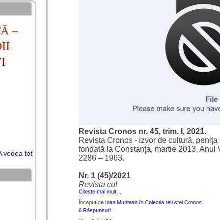
Ă –
II
I
Revista Cronos nr. 45, trim. I, 2021.
Revista Cronos - izvor de cultură, peniţa 
fondată la Constanţa, martie 2013, Anul 
A vedea tot
2286 – 1963.
Nr. 1 (45)/2021
Revista cul
Citeste mai mult…
Început de
Ioan Muntean
în
Colectia revistei Cronos
6 Răspunsuri