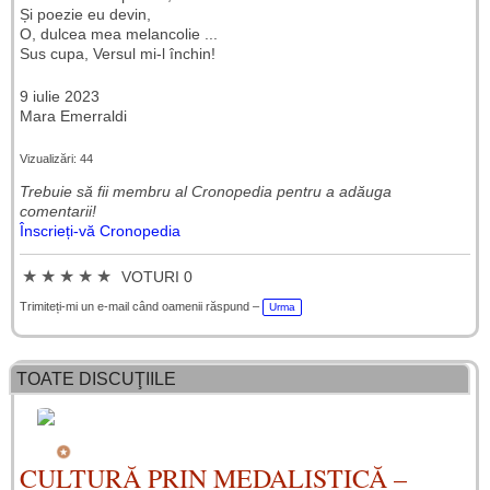
Și poezie eu devin,
O, dulcea mea melancolie ...
Sus cupa, Versul mi-l închin!
9 iulie 2023
Mara Emerraldi
Vizualizări: 44
Trebuie să fii membru al Cronopedia ​​pentru a adăuga
comentarii!
Înscrieți-vă Cronopedia
★
★
★
★
★
VOTURI 0
Trimiteți-mi un e-mail când oamenii răspund –
Urma
TOATE DISCUŢIILE
CULTURĂ PRIN MEDALISTICĂ –