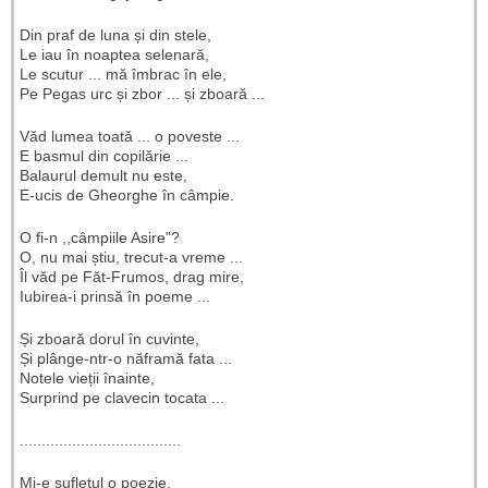
Din praf de luna și din stele,
Le iau în noaptea selenară,
Le scutur ... mă îmbrac în ele,
Pe Pegas urc și zbor ... și zboară ...
Văd lumea toată ... o poveste ...
E basmul din copilărie ...
Balaurul demult nu este,
E-ucis de Gheorghe în câmpie.
O fi-n ,,câmpiile Asire"?
O, nu mai știu, trecut-a vreme ...
Îl văd pe Făt-Frumos, drag mire,
Iubirea-i prinsă în poeme ...
Și zboară dorul în cuvinte,
Și plânge-ntr-o năframă fata ...
Notele vieții înainte,
Surprind pe clavecin tocata ...
.....................................
Mi-e sufletul o poezie,