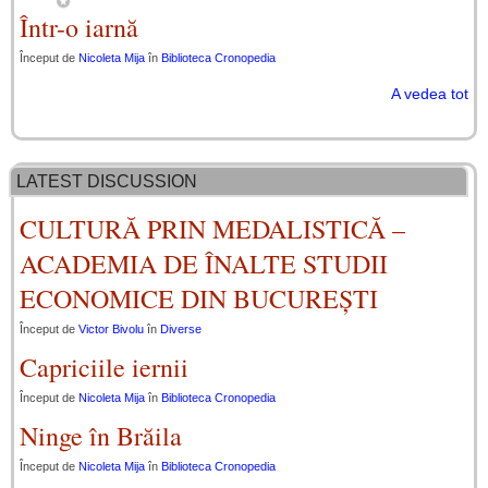
Într-o iarnă
Început de
Nicoleta Mija
în
Biblioteca Cronopedia
A vedea tot
LATEST DISCUSSION
CULTURĂ PRIN MEDALISTICĂ –
ACADEMIA DE ÎNALTE STUDII
ECONOMICE DIN BUCUREȘTI
Început de
Victor Bivolu
în
Diverse
Capriciile iernii
Început de
Nicoleta Mija
în
Biblioteca Cronopedia
Ninge în Brăila
Început de
Nicoleta Mija
în
Biblioteca Cronopedia