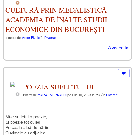
CULTURĂ PRIN MEDALISTICĂ –
ACADEMIA DE ÎNALTE STUDII
ECONOMICE DIN BUCUREȘTI
Început de
Victor Bivolu
în
Diverse
A vedea tot
POEZIA SUFLETULUI
Postat de
MARA EMERRALDI
pe iulie 10, 2023 la 7:36 în
Diverse
Mi-e sufletul o poezie,
Și poezie tot culeg.
Pe coala albă de hârtie,
Cuvintele cu grij-aleg.