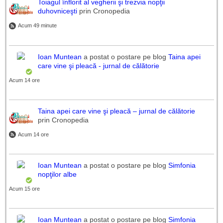
Toiagul înflorit al vegherii şi trezvia nopţii
duhovniceşti
prin Cronopedia
Acum 49 minute
Ioan Muntean
a postat o postare pe blog
Taina apei
care vine şi pleacă - jurnal de călătorie
Acum 14 ore
Taina apei care vine şi pleacă – jurnal de călătorie
prin Cronopedia
Acum 14 ore
Ioan Muntean
a postat o postare pe blog
Simfonia
nopţilor albe
Acum 15 ore
Ioan Muntean
a postat o postare pe blog
Simfonia