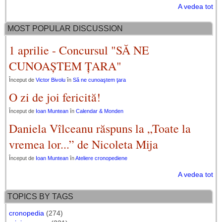
A vedea tot
MOST POPULAR DISCUSSION
1 aprilie - Concursul "SĂ NE
CUNOAȘTEM ȚARA"
Început de
Victor Bivolu
în
Să ne cunoaştem ţara
O zi de joi fericită!
Început de
Ioan Muntean
în
Calendar & Monden
Daniela Vîlceanu răspuns la „Toate la
vremea lor...” de Nicoleta Mija
Început de
Ioan Muntean
în
Ateliere cronopediene
A vedea tot
TOPICS BY TAGS
cronopedia
(274)