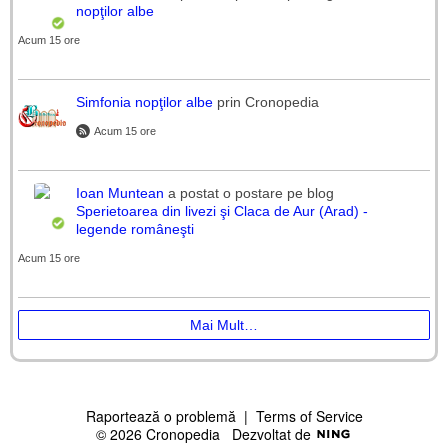
nopţilor albe
Acum 15 ore
Simfonia nopţilor albe
prin Cronopedia
Acum 15 ore
Ioan Muntean
a postat o postare pe blog
Sperietoarea din livezi şi Claca de Aur (Arad) -
legende româneşti
Acum 15 ore
Mai Mult…
Raportează o problemă
|
Terms of Service
© 2026 Cronopedia
Dezvoltat de