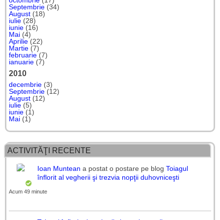
octombrie
(17)
Septembrie
(34)
August
(18)
iulie
(28)
iunie
(16)
Mai
(4)
Aprilie
(22)
Martie
(7)
februarie
(7)
ianuarie
(7)
2010
decembrie
(3)
Septembrie
(12)
August
(12)
iulie
(5)
iunie
(1)
Mai
(1)
ACTIVITĂŢI RECENTE
Ioan Muntean
a postat o postare pe blog
Toiagul
înflorit al vegherii şi trezvia nopţii duhovniceşti
Acum 49 minute