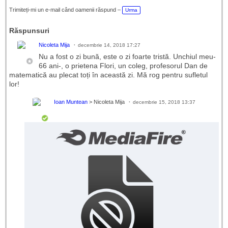
et
e
Trimiteți-mi un e-mail când oamenii răspund –
Urma
Răspunsuri
Nicoleta Mija
decembrie 14, 2018 17:27
Nu a fost o zi bună, este o zi foarte tristă. Unchiul meu-
66 ani-, o prietena Flori, un coleg, profesorul Dan de
matematică au plecat toți în această zi. Mă rog pentru sufletul
lor!
Ioan Muntean
> Nicoleta Mija
decembrie 15, 2018 13:37