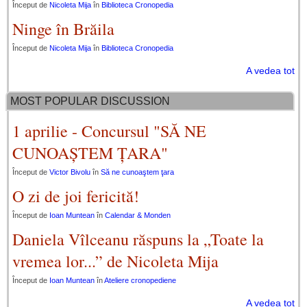
Început de
Nicoleta Mija
în
Biblioteca Cronopedia
Ninge în Brăila
Început de
Nicoleta Mija
în
Biblioteca Cronopedia
A vedea tot
MOST POPULAR DISCUSSION
1 aprilie - Concursul "SĂ NE
CUNOAȘTEM ȚARA"
Început de
Victor Bivolu
în
Să ne cunoaştem ţara
O zi de joi fericită!
Început de
Ioan Muntean
în
Calendar & Monden
Daniela Vîlceanu răspuns la „Toate la
vremea lor...” de Nicoleta Mija
Început de
Ioan Muntean
în
Ateliere cronopediene
A vedea tot