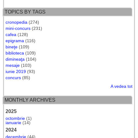
TOPICS BY TAGS
cronopedia
(274)
mini-concurs
(231)
cafea
(128)
epigrama
(116)
bineţe
(109)
biblioteca
(109)
dimineaţa
(104)
mesaje
(103)
iunie 2019
(93)
concurs
(85)
A vedea tot
MONTHLY ARCHIVES
2025
octombrie
(1)
ianuarie
(14)
2024
decembrie
(44)