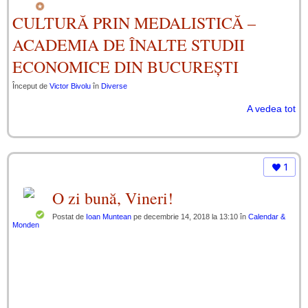
CULTURĂ PRIN MEDALISTICĂ –
ACADEMIA DE ÎNALTE STUDII
ECONOMICE DIN BUCUREȘTI
Început de
Victor Bivolu
în
Diverse
A vedea tot
1
O zi bună, Vineri!
Postat de
Ioan Muntean
pe decembrie 14, 2018 la 13:10 în
Calendar &
Monden