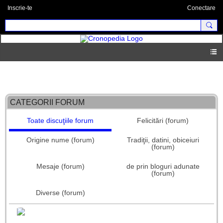
Inscrie-te
Conectare
Forum principal
CATEGORII FORUM
Toate discuţiile forum
Felicitări (forum)
Origine nume (forum)
Tradiţii, datini, obiceiuri
(forum)
Mesaje (forum)
de prin bloguri adunate
(forum)
Diverse (forum)