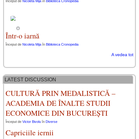
Început de
Nicoleta Mija
în
Biblioteca Cronopedia
Într-o iarnă
Început de
Nicoleta Mija
în
Biblioteca Cronopedia
A vedea tot
LATEST DISCUSSION
CULTURĂ PRIN MEDALISTICĂ –
ACADEMIA DE ÎNALTE STUDII
ECONOMICE DIN BUCUREȘTI
Început de
Victor Bivolu
în
Diverse
Capriciile iernii