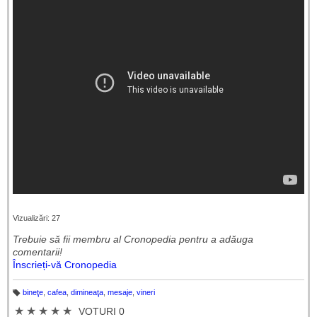
Vizualizări: 27
Trebuie să fii membru al Cronopedia ​​pentru a adăuga
comentarii!
Înscrieți-vă Cronopedia
bineţe
,
cafea
,
dimineaţa
,
mesaje
,
vineri
Et
ic
★
★
★
★
★
VOTURI 0
h