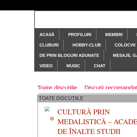
ACASĂ
PROFILURI
MEMBRI
CLUBURI
HOBBY-CLUB
COLOCVII
DE PRIN BLOGURI ADUNATE
MESAJE, G
VIDEO
MUSIC
CHAT
Forum principal
Toate discuțiile
Discuții recomanda
TOATE DISCUŢIILE
Colectia revistei Cronos
Colecţia re
CULTURĂ PRIN
Creativitate, originalitate, drepturi, 
MEDALISTICĂ – ACAD
Să ne cunoaştem ţara
Teste, ches
DE ÎNALTE STUDII