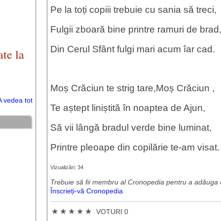
Pe la toți copiii trebuie cu sania să treci,
Fulgii zboară bine printre ramuri de brad
Din Cerul Sfânt fulgi mari acum îar cad.
te la
Moș Crăciun te strig tare,Moș Crăciun ,
A vedea tot
Te aștept liniștită în noaptea de Ajun,
Să vii lângă bradul verde bine luminat,
Printre pleoape din copilărie te-am visat.
Vizualizări: 34
Trebuie să fii membru al Cronopedia ​​pentru a adăuga 
Înscrieți-vă Cronopedia
★
★
★
★
★
VOTURI 0