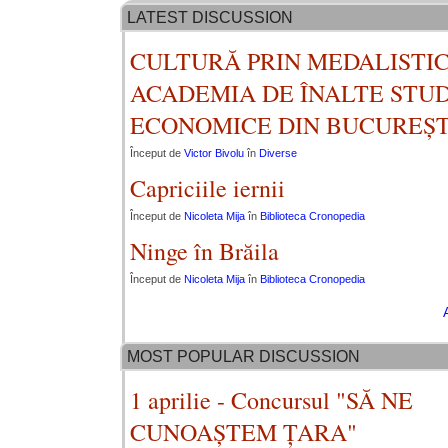
LATEST DISCUSSION
CULTURĂ PRIN MEDALISTIC
ACADEMIA DE ÎNALTE STUD
ECONOMICE DIN BUCUREȘT
Început de
Victor Bivolu
în
Diverse
Capriciile iernii
Început de
Nicoleta Mija
în
Biblioteca Cronopedia
Ninge în Brăila
Început de
Nicoleta Mija
în
Biblioteca Cronopedia
MOST POPULAR DISCUSSION
1 aprilie - Concursul "SĂ NE
CUNOAȘTEM ȚARA"