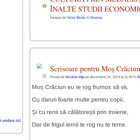
ÎNALTE STUDII ECONOMI
Început de
Victor Bivolu
în
Diverse
Scrisoare pentru Moș Crăciu
Postat de
Nicoleta Mija
pe decembrie 24, 2024 la 11:40 în
B
Moș Crăciun eu te rog frumos să vii,
Cu daruri foarte multe pentru copii,
Și cu renii să călătorești prin troiene,
A vedea tot
Dar de frigul iernii te rog nu te teme.