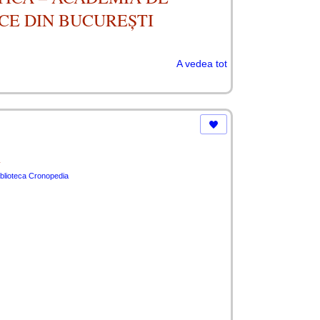
CE DIN BUCUREȘTI
A vedea tot
n
iblioteca Cronopedia