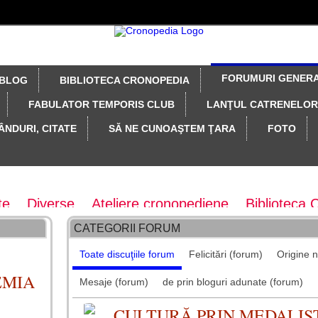
FORUMURI GENER
BLOG
BIBLIOTECA CRONOPEDIA
FABULATOR TEMPORIS CLUB
LANŢUL CATRENELOR
ÂNDURI, CITATE
SĂ NE CUNOAŞTEM ŢARA
FOTO
te
Diverse
Ateliere cronopediene
Biblioteca 
CATEGORII FORUM
vistei Taifas literar
Colecţia revistei Taifas Liter
Toate discuţiile forum
Felicitări (forum)
Origine 
concepte
Gânduri fugare
Felicitări
Maratoane 
EMIA
Mesaje (forum)
de prin bloguri adunate (forum)
tionare, probe diverse
z - arhiva forum
CULTURĂ PRIN MEDALIS