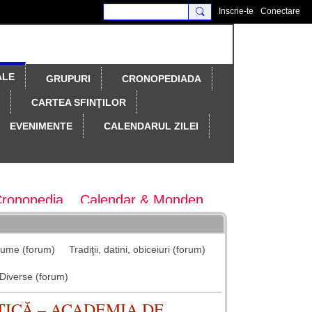
Inscrie-te
Conectare
ALE
GRUPURI
CRONOPEDIADA
CARTEA SFINŢILOR
EVENIMENTE
CALENDARUL ZILEI
Cronopedia
Calendar & Monden
ary Magazine
Colocvii
nume (forum)
Tradiţii, datini, obiceiuri (forum)
tematice
maratonul colindelor
Diverse (forum)
TICĂ – ACADEMIA DE