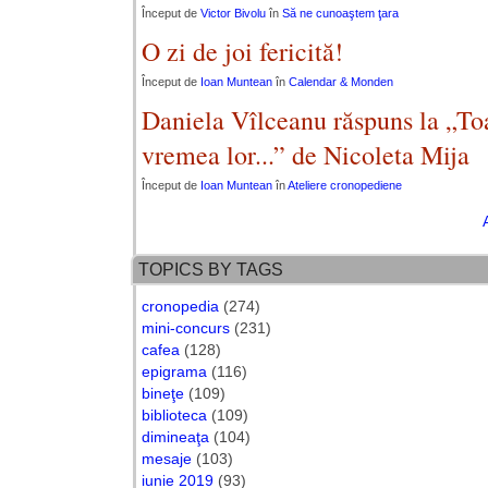
Început de
Victor Bivolu
în
Să ne cunoaştem ţara
O zi de joi fericită!
Început de
Ioan Muntean
în
Calendar & Monden
Daniela Vîlceanu răspuns la „Toa
vremea lor...” de Nicoleta Mija
Început de
Ioan Muntean
în
Ateliere cronopediene
TOPICS BY TAGS
cronopedia
(274)
mini-concurs
(231)
cafea
(128)
epigrama
(116)
bineţe
(109)
biblioteca
(109)
dimineaţa
(104)
mesaje
(103)
iunie 2019
(93)