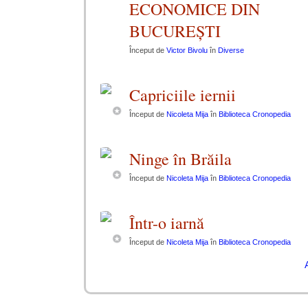
ECONOMICE DIN
BUCUREȘTI
Început de
Victor Bivolu
în
Diverse
Capriciile iernii
Început de
Nicoleta Mija
în
Biblioteca Cronopedia
Ninge în Brăila
Început de
Nicoleta Mija
în
Biblioteca Cronopedia
Într-o iarnă
Început de
Nicoleta Mija
în
Biblioteca Cronopedia