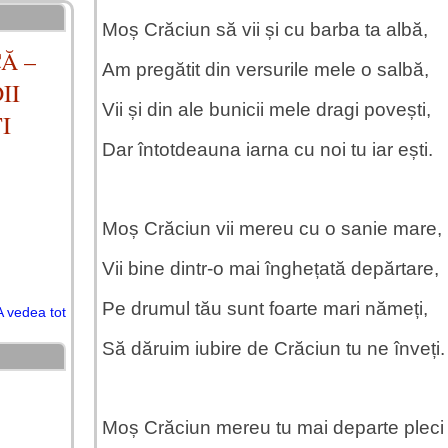
Moș Crăciun să vii și cu barba ta albă,
Ă –
Am pregătit din versurile mele o salbă,
II
Vii și din ale bunicii mele dragi povești,
I
Dar întotdeauna iarna cu noi tu iar ești.
Moș Crăciun vii mereu cu o sanie mare,
Vii bine dintr-o mai înghețată depărtare,
Pe drumul tău sunt foarte mari nămeți,
A vedea tot
Să dăruim iubire de Crăciun tu ne înveți.
Moș Crăciun mereu tu mai departe pleci