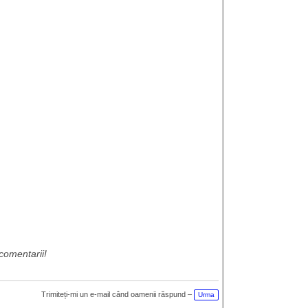
,
comentarii!
Trimiteți-mi un e-mail când oamenii răspund –
Urma