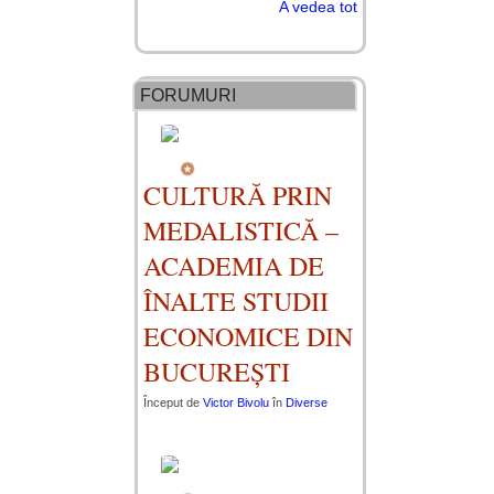
A vedea tot
FORUMURI
CULTURĂ PRIN
MEDALISTICĂ –
ACADEMIA DE
ÎNALTE STUDII
ECONOMICE DIN
BUCUREȘTI
Început de
Victor Bivolu
în
Diverse