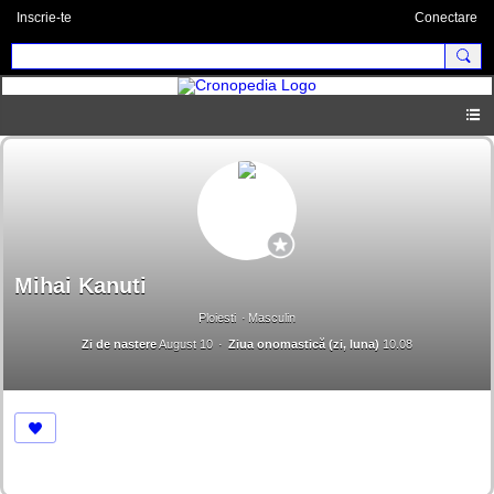
Inscrie-te
Conectare
Mihai Kanuti
Ploiesti
Masculin
Zi de nastere
August 10
Ziua onomastică (zi, luna)
10.08