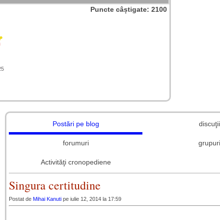
Puncte câștigate: 2100
25
Postări pe blog
discuţii
forumuri
grupur
Activităţi cronopediene
Singura certitudine
Postat de
Mihai Kanuti
pe iulie 12, 2014 la 17:59