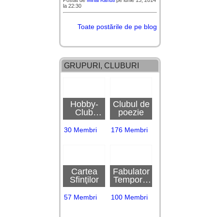
Postat de
Mihai Kanuti
pe iunie 13, 2014
la 22:30
Toate postările de pe blog
GRUPURI, CLUBURI
Hobby-
Clubul de
Club
poezie
Cronopedi
a
30 Membri
176 Membri
Cartea
Fabulator
Sfinţilor
Temporis
~ Club
57 Membri
100 Membri