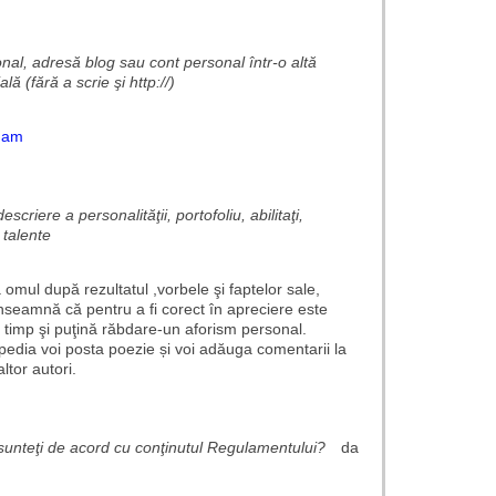
onal, adresă blog sau cont personal într-o altă
ală (fără a scrie şi http://)
u am
escriere a personalităţii, portofoliu, abilitaţi,
, talente
omul după rezultatul ,vorbele şi faptelor sale,
nseamnă că pentru a fi corect în apreciere este
 timp şi puţină răbdare-un aforism personal.
edia voi posta poezie și voi adăuga comentarii la
ltor autori.
şi sunteţi de acord cu conţinutul Regulamentului?
da