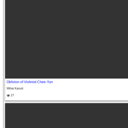
Oblivion of Violinist Chee-Yun
Mihai Kanuti
27