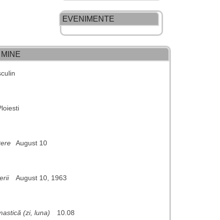
EVENIMENTE
 MINE
culin
Ploiesti
tere
August 10
rii
August 10, 1963
astică (zi, luna)
10.08