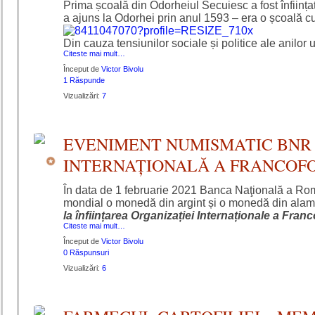
Prima școală din Odorheiul Secuiesc a fost înființa
a ajuns la Odorhei prin anul 1593 – era o școală c
Din cauza tensiunilor sociale și politice ale anilor 
Citeste mai mult…
Început de
Victor Bivolu
1 Răspunde
Vizualizări:
7
EVENIMENT NUMISMATIC BNR 
INTERNAȚIONALĂ A FRANCOFO
În data de 1 februarie 2021 Banca Naţională a Româ
mondial o monedă din argint și o monedă din alam
la înființarea Organizației Internaționale a Franc
Citeste mai mult…
Început de
Victor Bivolu
0 Răspunsuri
Vizualizări:
6