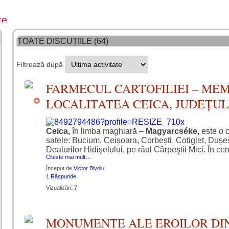
te
TOATE DISCUȚIILE (64)
Filtrează după
FARMECUL CARTOFILIEI – MEM
LOCALITATEA CEICA, JUDEȚUL
Ceica,
în limba maghiară –
Magyarcséke,
este o c
satele: Bucium, Ceișoara, Corbești, Cotiglet, Dușeșt
Dealurilor Hidişelului, pe râul Cârpeştii Mici. În c
Citeste mai mult…
Început de
Victor Bivolu
1 Răspunde
Vizualizări:
7
MONUMENTE ALE EROILOR DI