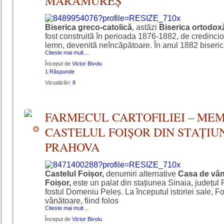
MARAMUREȘ
Biserica greco-catolică
, astăzi
Biserica ortodoxă
fost construită în perioada 1876-1882, de credincioși
lemn, devenită neîncăpătoare. În anul 1882 biserica
Citeste mai mult…
Început de
Victor Bivolu
1 Răspunde
Vizualizări:
8
FARMECUL CARTOFILIEI – MEM
CASTELUL FOIȘOR DIN STAȚIU
PRAHOVA
Castelul Foișor,
denumiri alternative
Casa de vân
Foișor,
este un palat din stațiunea Sinaia, județul 
fostul Domeniu Peleș. La începutul istoriei sale, F
vânătoare, fiind folos
Citeste mai mult…
Început de
Victor Bivolu