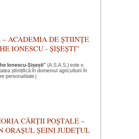
 – ACADEMIA DE ȘTIINȚE
HE IONESCU - ȘIȘEȘTI”
ghe Ionescu-Șișești”
(A.S.A.S.) este o
ea științifică în domeniul agriculturii în
e personalitate j
ORIA CĂRȚII POȘTALE –
N ORAȘUL ȘEINI JUDEȚUL