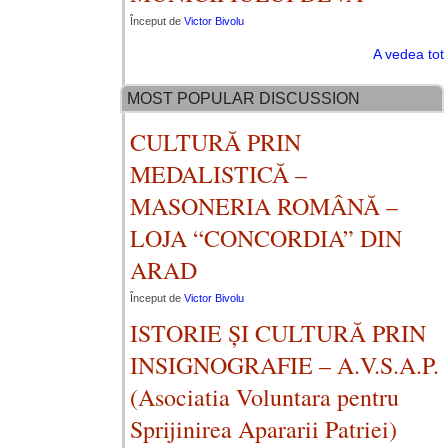
Început de
Victor Bivolu
A vedea tot
MOST POPULAR DISCUSSION
CULTURĂ PRIN
MEDALISTICĂ –
MASONERIA ROMÂNĂ –
LOJA “CONCORDIA” DIN
ARAD
Început de
Victor Bivolu
ISTORIE ȘI CULTURĂ PRIN
INSIGNOGRAFIE – A.V.S.A.P.
(Asociatia Voluntara pentru
Sprijinirea Apararii Patriei)