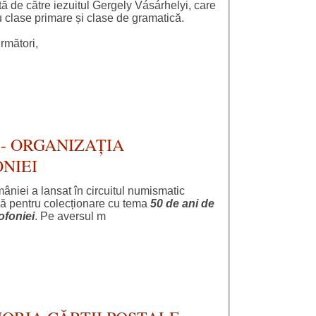
tă de către iezuitul Gergely Vásárhelyi, care
u clase primare și clase de gramatică.
următori,
- ORGANIZAȚIA
NIEI
niei a lansat în circuitul numismatic
ă pentru colecționare cu tema
50 de ani de
ofoniei
. Pe aversul m