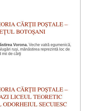
ORIA CĂRȚII POȘTALE –
EȚUL BOTOȘANI
stirea Vorona.
Veche vatră egumenică,
lugări ruşi, mănăstirea reprezintă loc de
 mii de cărţi
ORIA CĂRȚII POȘTALE –
AZI LICEUL TEORETIC
L ODORHEIUL SECUIESC