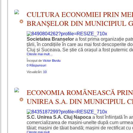
CULTURA ECONOMIEI PRIN MED
BRANȘELOR DIN MUNICIPIUL 
Societatea Branșelor
a fost prima organizație pat
țării, în condițiile în care au mai fost descoperite
Cluj și Suceava. Se știe că orașul a fost puternic d
Citeste mai mult…
Început de
Victor Bivolu
0 Răspunsuri
Vizualizări:
10
ECONOMIA ROMÂNEASCĂ PRIN I
UNIREA S.A. DIN MUNICIPIUL 
S.C. Unirea S.A. Cluj Napoca
a fost înființată în 
comercializarea de mașini-unelte după cum urmeaz
tăiat; mașini de tăiat bandă; mașini de rectificat cu
Citeste mai mult…