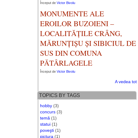
Început de
Victor Bivolu
MONUMENTE ALE
EROILOR BUZOIENI –
LOCALITĂȚILE CRÂNG,
MĂRUNȚIȘU ȘI SIBICIUL DE
SUS DIN COMUNA
PĂTÂRLAGELE
Început de
Victor Bivolu
A vedea tot
TOPICS BY TAGS
hobby
(3)
concurs
(3)
temă
(1)
statui
(1)
poveşti
(1)
pictura
(1)