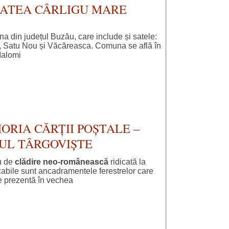
TATEA CÂRLIGU MARE
a din județul Buzău, care include și satele:
a, Satu Nou și Văcăreasca. Comuna se află în
 Ialomi
ORIA CĂRȚII POȘTALE –
IUL TÂRGOVIȘTE
u de
clădire neo-românească
ridicată la
abile sunt ancadramentele ferestrelor care
e prezentă în vechea