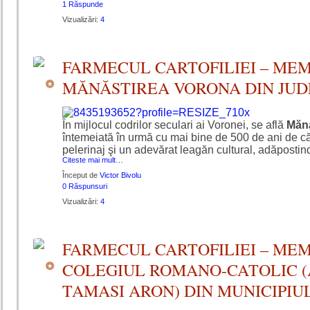
1 Răspunde
Vizualizări:
4
FARMECUL CARTOFILIEI – MEM
MĂNĂSTIREA VORONA DIN JUD
În mijlocul codrilor seculari ai Voronei, se află
Mănă
întemeiată în urmă cu mai bine de 500 de ani de că
pelerinaj şi un adevărat leagăn cultural, adăpostind
Citeste mai mult…
Început de
Victor Bivolu
0 Răspunsuri
Vizualizări:
4
FARMECUL CARTOFILIEI – MEM
COLEGIUL ROMANO-CATOLIC (
TAMASI ARON) DIN MUNICIPIU