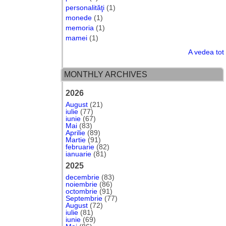
personalităţi
(1)
monede
(1)
memoria
(1)
mamei
(1)
A vedea tot
MONTHLY ARCHIVES
2026
August
(21)
iulie
(77)
iunie
(67)
Mai
(83)
Aprilie
(89)
Martie
(91)
februarie
(82)
ianuarie
(81)
2025
decembrie
(83)
noiembrie
(86)
octombrie
(91)
Septembrie
(77)
August
(72)
iulie
(81)
iunie
(69)