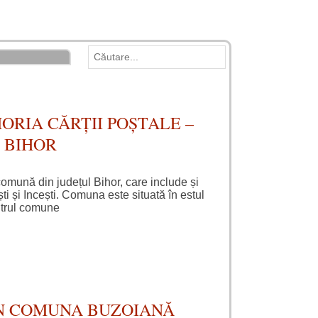
ORIA CĂRȚII POȘTALE –
 BIHOR
omună din județul Bihor, care include și
i și Incești. Comuna este situată în estul
entrul comune
N COMUNA BUZOIANĂ