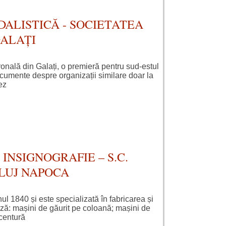
ALISTICĂ - SOCIETATEA
GALAȚI
ronală din Galați, o premieră pentru sud-estul
 documente despre organizații similare doar la
ez
NSIGNOGRAFIE – S.C.
CLUJ NAPOCA
anul 1840 și este specializată în fabricarea și
ă: mașini de găurit pe coloană; mașini de
 centură