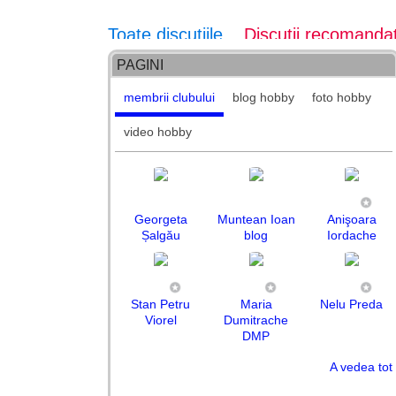
Toate discuțiile
Discuții recomanda
PAGINI
membrii clubului
blog hobby
foto hobby
video hobby
Georgeta
Muntean Ioan
Anişoara
Șalgău
blog
Iordache
Stan Petru
Maria
Nelu Preda
Viorel
Dumitrache
DMP
A vedea tot