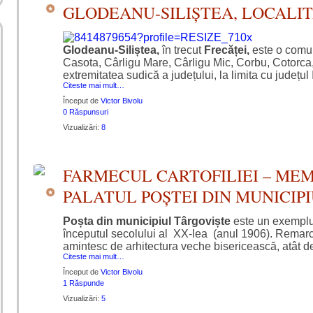
GLODEANU-SILIȘTEA, LOCALI
Glodeanu-Siliștea,
în trecut
Frecăței,
este o comun
Casota, Cârligu Mare, Cârligu Mic, Corbu, Cotorc
extremitatea sudică a județului, la limita cu județul
Citeste mai mult…
Început de
Victor Bivolu
0 Răspunsuri
Vizualizări:
8
FARMECUL CARTOFILIEI – MEM
PALATUL POȘTEI DIN MUNICIP
Poșta din municipiul Târgoviște
este un exempl
începutul secolului al XX-lea (anul 1906). Remarc
amintesc de arhitectura veche bisericească, atât d
Citeste mai mult…
Început de
Victor Bivolu
1 Răspunde
Vizualizări:
5