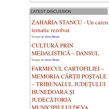
Matei Ioaniţiu
Pop Dorina
Constantin
Mariana
Marin
Nitu
Ada Nemescu
Maria-Ileana
Paul Rotaru
Bejenaru
Rodica
DANDU BRIEL
Petru Plătică
Johnny Em
CARACAS
Daniela
Anghelescu
Constantin
Bidulescu
Rogoz
Bogdan
Tănase
Petru
Vîlceanu
MIRCEA
Stratulat
FLORIN
LATEST DISCUSSION
ZAHARIA STANCU - Un careu
tematic rezolvat
Început de
Victor Bivolu
CULTURĂ PRIN
MEDALISTICĂ – DANSUL
Început de
Victor Bivolu
FARMECUL CARTOFILIEI –
MEMORIA CĂRȚII POȘTALE
– TRIBUNALUL JUDEȚULUI
HUNEDOARA ȘI
JUDECĂTORIA
MUNICIPIULUI DEVA