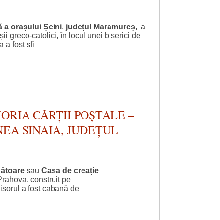
 a orașului Șeini
,
județul Maramureș,
a
i greco-catolici, în locul unei biserici de
 a fost sfi
ORIA CĂRȚII POȘTALE –
NEA SINAIA, JUDEȚUL
ătoare
sau
Casa de creație
Prahova, construit pe
oișorul a fost cabană de