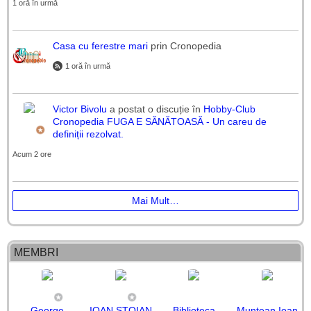
1 oră în urmă
Casa cu ferestre mari
prin Cronopedia
1 oră în urmă
Victor Bivolu
a postat o discuție în
Hobby-Club
Cronopedia
FUGA E SĂNĂTOASĂ - Un careu de
definiții rezolvat.
Acum 2 ore
Mai Mult…
MEMBRI
George
IOAN STOIAN
Biblioteca
Muntean Ioan