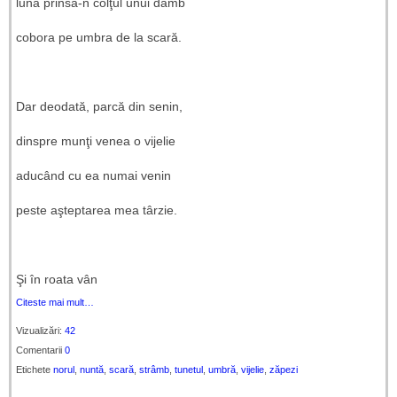
luna prinsă-n colţul unui dâmb
cobora pe umbra de la scară.
Dar deodată, parcă din senin,
dinspre munţi venea o vijelie
aducând cu ea numai venin
peste aşteptarea mea târzie.
Şi în roata vân
Citeste mai mult…
Vizualizări:
42
Comentarii
0
Etichete
norul
,
nuntă
,
scară
,
strâmb
,
tunetul
,
umbră
,
vijelie
,
zăpezi