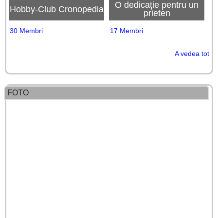
O dedicație pentru un
Hobby-Club Cronopedia
prieten
30 Membri
17 Membri
A vedea tot
FOTO