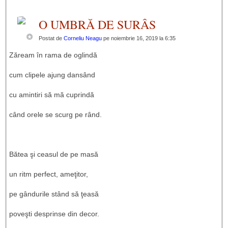
O UMBRĂ DE SURÂS
Postat de
Corneliu Neagu
pe noiembrie 16, 2019 la 6:35
Zăream în rama de oglindă
cum clipele ajung dansând
cu amintiri să mă cuprindă
când orele se scurg pe rând.
Bătea şi ceasul de pe masă
un ritm perfect, ameţitor,
pe gândurile stând să ţeasă
poveşti desprinse din decor.