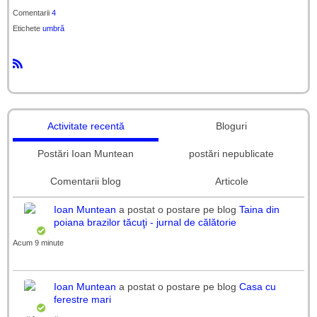
Comentarii
4
Etichete
umbră
R
S
S
Activitate recentă
Bloguri
Postări Ioan Muntean
postări nepublicate
Comentarii blog
Articole
Ioan Muntean
a postat o postare pe blog
Taina din
poiana brazilor tăcuţi - jurnal de călătorie
Acum 9 minute
Ioan Muntean
a postat o postare pe blog
Casa cu
ferestre mari