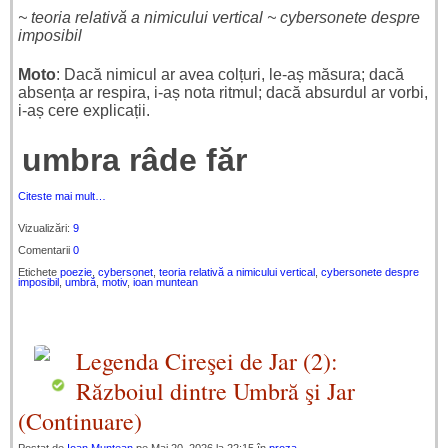
~ teoria relativă a nimicului vertical ~
cybersonete despre
imposibil
Moto
: Dacă nimicul ar avea colțuri, le-aș măsura; dacă
absența ar respira, i-aș nota ritmul; dacă absurdul ar vorbi,
i-aș cere explicații.
umbra râde făr
Citeste mai mult…
Vizualizări:
9
Comentarii
0
Etichete
poezie
,
cybersonet
,
teoria relativă a nimicului vertical
,
cybersonete despre
imposibil
,
umbră
,
motiv
,
ioan muntean
Legenda Cireşei de Jar (2):
Războiul dintre Umbră şi Jar
(Continuare)