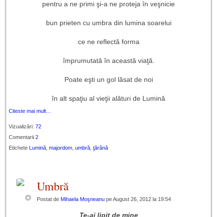
pentru a ne primi şi-a ne proteja în veşnicie
bun prieten cu umbra din lumina soarelui
ce ne reflectă forma
împrumutată în această viaţă.
Poate eşti un gol lăsat de noi
în alt spaţiu al vieţii alături de Lumină
Citeste mai mult…
Vizualizări:
72
Comentarii
2
Etichete
Lumină
,
majordom
,
umbră
,
ţărână
Umbră
Postat de
Mihaela Moşneanu
pe August 26, 2012 la 19:54
Te-ai lipit de mine