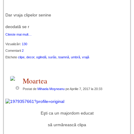
Dar vraja clipelor senine
deodată se r
Citeste mai mult…
Vizualizări:
130
Comentarii
2
Etichete
clipe
,
decor
,
oglindă
,
surâs
,
toamnă
,
umbră
,
vrajă
Moartea
Postat de
Mihaela Moşneanu
pe Aprilie 7, 2017 la 20:33
Eşti ca un majordom educat
să urmărească clipa