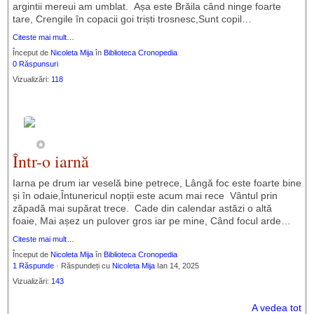
argintii mereui am umblat. Așa este Brăila când ninge foarte
tare, Crengile în copacii goi triști trosnesc,Sunt copil…
Citeste mai mult…
Început de
Nicoleta Mija
în
Biblioteca Cronopedia
0 Răspunsuri
Vizualizări:
118
Într-o iarnă
Iarna pe drum iar veselă bine petrece, Lângă foc este foarte bine
și în odaie,Întunericul nopții este acum mai rece Vântul prin
zăpadă mai supărat trece. Cade din calendar astăzi o altă
foaie, Mai așez un pulover gros iar pe mine, Când focul arde…
Citeste mai mult…
Început de
Nicoleta Mija
în
Biblioteca Cronopedia
1 Răspunde
· Răspundeți cu
Nicoleta Mija
Ian 14, 2025
Vizualizări:
143
A vedea tot