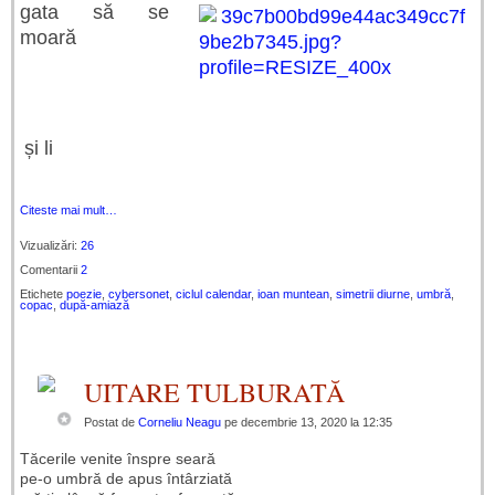
gata să se
moară
și li
Citeste mai mult…
Vizualizări:
26
Comentarii
2
Etichete
poezie
,
cybersonet
,
ciclul calendar
,
ioan muntean
,
simetrii diurne
,
umbră
,
copac
,
după-amiază
UITARE TULBURATĂ
Postat de
Corneliu Neagu
pe decembrie 13, 2020 la 12:35
Tăcerile venite înspre seară
pe-o umbră de apus întârziată