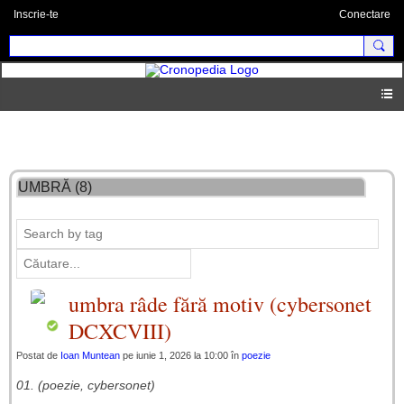
Inscrie-te
Conectare
Blog
UMBRĂ (8)
umbra râde fără motiv (cybersonet
DCXCVIII)
Postat de
Ioan Muntean
pe iunie 1, 2026 la 10:00 în
poezie
01. (poezie, cybersonet)