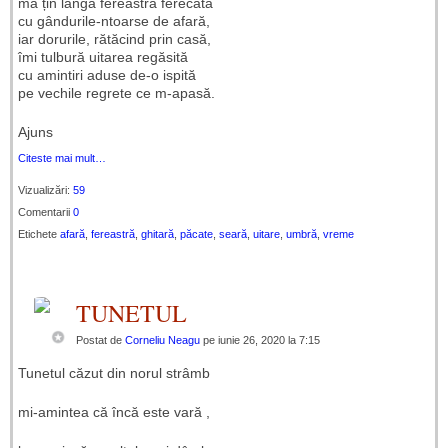
mă țin lângă fereastra ferecată
cu gândurile-ntoarse de afară,
iar dorurile, rătăcind prin casă,
îmi tulbură uitarea regăsită
cu amintiri aduse de-o ispită
pe vechile regrete ce m-apasă.
Ajuns
Citeste mai mult…
Vizualizări:
59
Comentarii
0
Etichete
afară
,
fereastră
,
ghitară
,
păcate
,
seară
,
uitare
,
umbră
,
vreme
TUNETUL
Postat de
Corneliu Neagu
pe iunie 26, 2020 la 7:15
Tunetul căzut din norul strâmb
mi-amintea că încă este vară ,