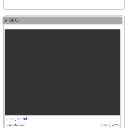
VIDEO
amurg de zei
Ioan Muntean
Iunie 5, 2025