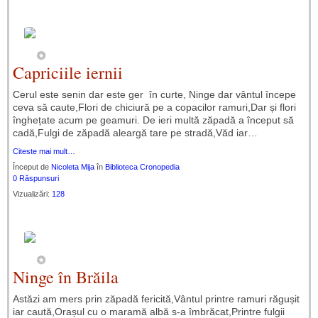
Capriciile iernii
Cerul este senin dar este ger în curte, Ninge dar vântul începe
ceva să caute,Flori de chiciură pe a copacilor ramuri,Dar și flori
înghețate acum pe geamuri. De ieri multă zăpadă a început să
cadă,Fulgi de zăpadă aleargă tare pe stradă,Văd iar…
Citeste mai mult…
Început de
Nicoleta Mija
în
Biblioteca Cronopedia
0 Răspunsuri
Vizualizări:
128
Ninge în Brăila
Astăzi am mers prin zăpadă fericită,Vântul printre ramuri răgușit
iar caută,Orașul cu o maramă albă s-a îmbrăcat,Printre fulgii