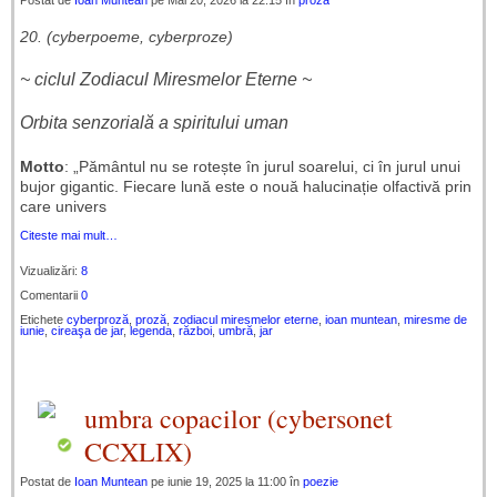
Postat de
Ioan Muntean
pe Mai 20, 2026 la 22:15 în
proza
20. (cyberpoeme, cyberproze)
~ ciclul Zodiacul Miresmelor Eterne ~
Orbita senzorială a spiritului uman
Motto
: „Pământul nu se rotește în jurul soarelui, ci în jurul unui
bujor gigantic. Fiecare lună este o nouă halucinație olfactivă prin
care univers
Citeste mai mult…
Vizualizări:
8
Comentarii
0
Etichete
cyberproză
,
proză
,
zodiacul miresmelor eterne
,
ioan muntean
,
miresme de
iunie
,
cireaşa de jar
,
legenda
,
război
,
umbră
,
jar
umbra copacilor (cybersonet
CCXLIX)
Postat de
Ioan Muntean
pe iunie 19, 2025 la 11:00 în
poezie